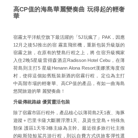
高CP值的海島華麗變奏曲 玩得起的輕奢
華
宿霧太平洋航空旗下最活躍的「5J玩瘋了」PAK，因應
12月之後5J推出的宿 霧直飛班機，重新包裝升級版的
宿霧之旅，在原有的雙島行程之上，將 住宿升級獨家
入住2晚5星級雷得森酒店Radisson Hotel Cebu，在薄
荷島則主打5 星級Henann Alona Resort漢娜濱海度假
村，使得這個如舊瓶裝新酒的宿霧行程， 定位為主打
中高階市場的輕奢華、高CP值的產品，有如一曲海島
悠閒旅遊的華 麗變奏曲！
升級傳統路線 優質靈活包裝
除了宿霧市區行程外，產品核心以薄荷島2天1夜、海豚
遊蹤＋巴里卡薩大斷層浮潛1天、及資生堂島＋特殊魚
類保 護區1天等3條主線為主幹。最近很多旅行社主推
的歐斯陸鯨鯊共游行程，則以自費方式供旅客彈性選