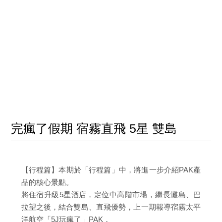
完瘋了假期 宿霧直飛 5星 雙島
【行程篇】本期於「行程篇」中，將進一步介紹PAK產
品的核心景點。
將住宿升級5星酒店，定位中高階市場，繼長灘島、巴
拉望之後，結合雙島、直飛優勢，上一期報導宿霧太平
洋航空「5J玩瘋了」PAK，