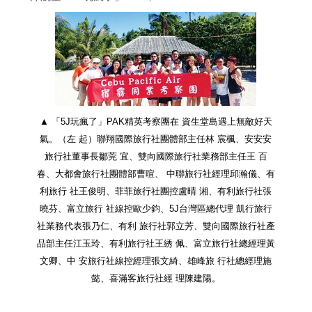
▲ 「5J玩瘋了」PAK精英考察團在 資生堂島遇上無敵好天
氣。（左 起）聯翔國際旅行社團體部主任林 宸楓、安安安
旅行社董事長鄒莞 宜、雙向國際旅行社業務部主任王 百
春、大都會旅行社團體部曹暄、 中聯旅行社經理邱瀚儀、有
利旅行 社王俊明、菲菲旅行社團控盧晴 湘、有利旅行社張
曉芬、富立旅行 社線控歐少鈞、5J台灣區總代理 凱行旅行
社業務代表張乃仁、有利 旅行社郭立芳、雙向國際旅行社產
品部主任江玉玲、有利旅行社王綉 佩、富立旅行社總經理黃
文卿、中 安旅行社線控經理張文綺、雄峰旅 行社總經理施
懿、喜滿客旅行社經 理陳建陽。