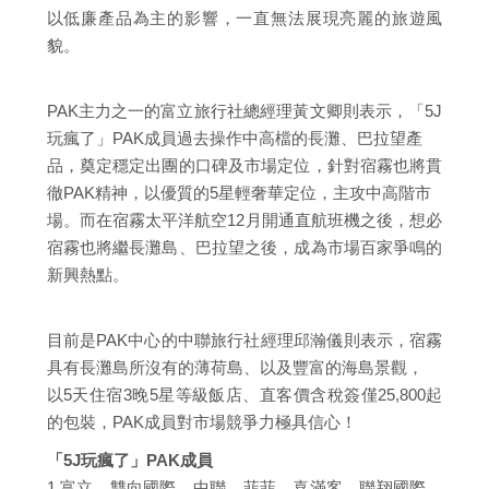
以低廉產品為主的影響，一直無法展現亮麗的旅遊風
貌。
PAK主力之一的富立旅行社總經理黃文卿則表示，「5J
玩瘋了」PAK成員過去操作中高檔的長灘、巴拉望產
品，奠定穩定出團的口碑及市場定位，針對宿霧也將貫
徹PAK精神，以優質的5星輕奢華定位，主攻中高階市
場。而在宿霧太平洋航空12月開通直航班機之後，想必
宿霧也將繼長灘島、巴拉望之後，成為市場百家爭鳴的
新興熱點。
目前是PAK中心的中聯旅行社經理邱瀚儀則表示，宿霧
具有長灘島所沒有的薄荷島、以及豐富的海島景觀，
以5天住宿3晚5星等級飯店、直客價含稅簽僅25,800起
的包裝，PAK成員對市場競爭力極具信心！
「5J玩瘋了」PAK成員
1.富立、雙向國際、中聯、菲菲、喜滿客、聯翔國際、