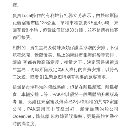
擇。
負責Local操作的有利旅行社郭立芳表示，由於歐斯陸
距離宿霧市區135公里，單程車程就要3.5至4小時，來
回花費8 小時，但賞鯨僅短短30分鐘，並不是所有旅客
都可接受。
相對的，資生堂島及特殊魚類保護區浮潛的安排，不但
航程悠閒、景觀優美、島上的海鮮市集海鮮餐等安排，
讓旅 客都有極高滿意度，衡量之下，決定還是保留資
生堂島，將歐斯陸設定為6人成行的自費安排，以符合
二次遊、或者 對生態旅遊特別有興趣的旅客需求。
雖然是市場熟知的傳統路線，但是在離島船班、離島餐
食、車輛安排…等，PAK都以優於一般團體的升級版為
考 量。比如往來宿霧及薄荷島2小時船程的共有3家船
公司，PAK選用其中等級最好、船隊最新的船公司
OceanJet，降低船 班故障延誤機率，更提高旅客乘坐
時的滿意度。