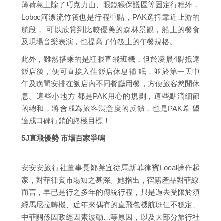
薄荷島上除了巧克力山、眼鏡猴保護區等固定行程外，
Loboc河漂流竹筏也是行程重點，PAK選擇靠近上游的
航段， 可以欣賞到比較優美的森林景觀，船上的餐食
及現場音樂表演，也提高了竹筏上的午餐規格。
此外，雖然搭乘的是紅眼直飛班機，但於凌晨4點抵達
飯店後，便可直接入住飯店休息補 眠，並於第一天中
午及晚間安排在飯店內不同餐廳用餐，方便旅客悠閒休
息。這些小地方 都是PAK用心的規劃，這些點滴細節
的總和，將會成為旅客滿意度的反饋，也是PAK希 望
達成口碑行銷的終極目標！
5J直飛優勢 市場百家爭鳴
安安安旅行社董事長鄒莞宜從馬新菲律賓Local操作起
家，對菲律賓市場知之甚深。她指出，宿霧產品對菲線
而言，早已是行之多年的傳統行程，只是過去受限於須
經馬尼拉轉機、近年來偶有的直飛包機航班但不穩定、
中菲關係因政經因素波動…等原因，以及大部分旅行社