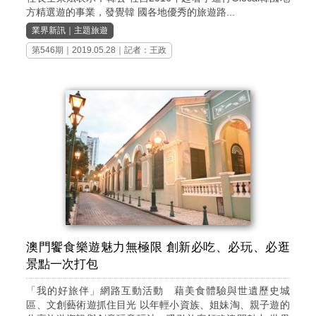
方精選遊的事業，發覺韓 國各地優秀的旅遊路...
業界新訊
｜
主題旅遊
第546期
｜2019.05.28｜記者：王政
澳門饗食樂遊魅力無極限 創新必吃、必玩、必逛
景點一次打包
「我的好旅伴」網路互動活動 藉美食體驗與世遺歷史城
區、文創藝術遊抓住目光 以年輕小資族、姐妹淘、親子遊的