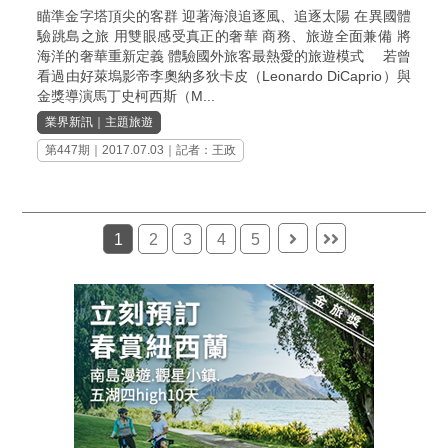
瞄準金字塔頂尖的客群 迎著海浪追逐風、追逐太陽 在異國體
驗跳島之旅 用雙眼感受真正的奢華 商務、旅遊全面兼備 將
海洋的奢華重新定義 體驗國外旅客最熱愛的旅遊模式 若曾
看過由好萊塢影帝李奧納多狄卡皮（Leonardo DiCaprio）與
金獎導演馬丁史柯西斯（M...
業界新訊
｜
主題旅遊
第447期
｜2017.07.03｜記者：王政
1
2
3
4
5