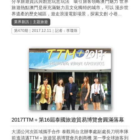
分享旅遊資訊與創意玩意玩法 吸引旅客領略澳門魅力 世界
旅遊熱點澳門是座充滿魅力且文化獨特的城市，可以 漫步世
界遺產的歷史城區，遊走浪漫電影場景，探索文創 小巷...
業界新訊
｜
主題旅遊
第470期
｜2017.12.11｜記者：李瓊珠
2017TTM＋第16屆泰國旅遊貿易博覽會圓滿落幕
大湄公河次區域攜手合作 泰觀局台北辦事處副處長刀明率隊
前進清邁TTM＋旅遊貿易博覽會共創商機 第一季全球旅客到