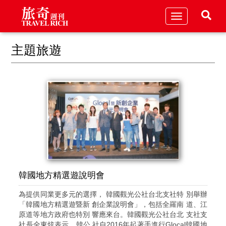
Toggle
navigation
主題旅遊
韓國地方精選遊說明會
為提供同業更多元的選擇， 韓國觀光公社台北支社特 別舉辦
「韓國地方精選遊暨新 創企業說明會」，包括全羅南 道、江
原道等地方政府也特別 響應來台。韓國觀光公社台北 支社支
社長全東炫表示，韓公 社自2016年起著手進行Glocal韓國地