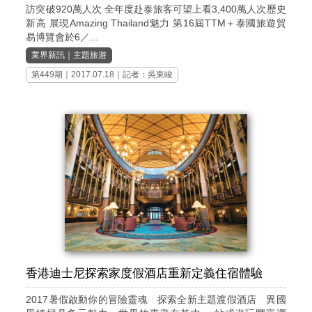
訪突破920萬人次 全年度赴泰旅客可望上看3,400萬人次歷史
新高 展現Amazing Thailand魅力 第16屆TTM＋泰國旅遊貿
易博覽會於6／...
業界新訊
｜
主題旅遊
第449期
｜2017.07.18｜記者：吳東峻
香港迪士尼探索家度假酒店重新定義住宿體驗
2017暑假啟動你的冒險靈魂 探索全新主題渡假酒店 異國