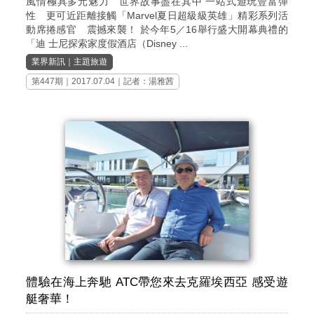
風情極具多元魅力 世界故事盡在其中 一站式遊玩豐富彈
性 更可近距離接觸「Marvel夏日超級級英雄」精彩系列活
動席捲感官 震撼來襲！ 於今年5／16舉行盛大開幕典禮的
「迪 士尼探索家度假酒店（Disney ...
業界新訊
｜
主題旅遊
第447期
｜2017.07.04｜記者：湯雅茜
體驗在海上奔馳 ATC帶您來去克羅埃西亞 感受遊
艇奢華！