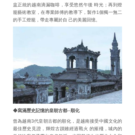
盅正統的越南滴漏咖啡，享受悠然午後 時光；再到燈
籠藝術教室，在專業師傅的教導下，製作1個獨一無二
的手工燈籠，帶走專屬於自 己的美麗回憶。
◆寫滿歷史記憶的皇朝古都─順化
曾為越南3代皇朝古都的順化，是越南接受中國文化的
最佳歷史見證，輝煌古蹟雖經過戰火 的摧殘，城內的