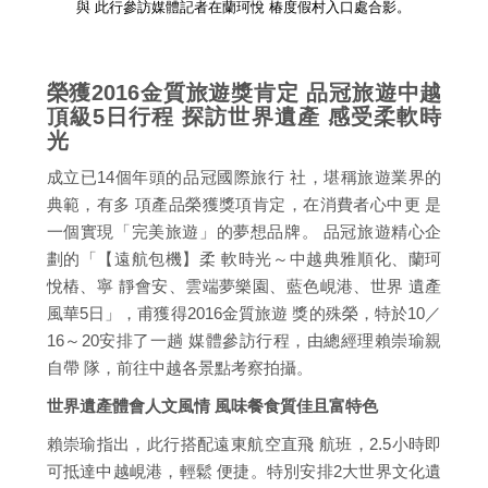
與 此行參訪媒體記者在蘭珂悅 椿度假村入口處合影。
榮獲2016金質旅遊獎肯定 品冠旅遊中越
頂級5日行程 探訪世界遺產 感受柔軟時
光
成立已14個年頭的品冠國際旅行 社，堪稱旅遊業界的
典範，有多 項產品榮獲獎項肯定，在消費者心中更 是
一個實現「完美旅遊」的夢想品牌。 品冠旅遊精心企
劃的「【遠航包機】柔 軟時光～中越典雅順化、蘭珂
悅樁、寧 靜會安、雲端夢樂園、藍色峴港、世界 遺產
風華5日」，甫獲得2016金質旅遊 獎的殊榮，特於10／
16～20安排了一趟 媒體參訪行程，由總經理賴崇瑜親
自帶 隊，前往中越各景點考察拍攝。
世界遺產體會人文風情 風味餐食質佳且富特色
賴崇瑜指出，此行搭配遠東航空直飛 航班，2.5小時即
可抵達中越峴港，輕鬆 便捷。特別安排2大世界文化遺