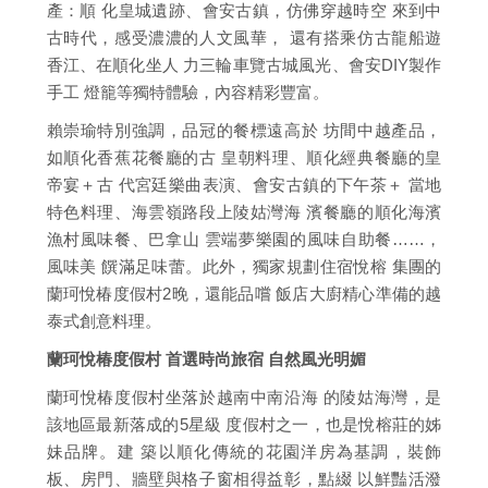
產：順 化皇城遺跡、會安古鎮，仿佛穿越時空 來到中
古時代，感受濃濃的人文風華， 還有搭乘仿古龍船遊
香江、在順化坐人 力三輪車覽古城風光、會安DIY製作
手工 燈籠等獨特體驗，內容精彩豐富。
賴崇瑜特別強調，品冠的餐標遠高於 坊間中越產品，
如順化香蕉花餐廳的古 皇朝料理、順化經典餐廳的皇
帝宴＋古 代宮廷樂曲表演、會安古鎮的下午茶＋ 當地
特色料理、海雲嶺路段上陵姑灣海 濱餐廳的順化海濱
漁村風味餐、巴拿山 雲端夢樂園的風味自助餐……，
風味美 饌滿足味蕾。此外，獨家規劃住宿悅榕 集團的
蘭珂悅椿度假村2晚，還能品嚐 飯店大廚精心準備的越
泰式創意料理。
蘭珂悅椿度假村 首選時尚旅宿 自然風光明媚
蘭珂悅椿度假村坐落於越南中南沿海 的陵姑海灣，是
該地區最新落成的5星級 度假村之一，也是悅榕莊的姊
妹品牌。建 築以順化傳統的花園洋房為基調，裝飾
板、房門、牆壁與格子窗相得益彰，點綴 以鮮豔活潑