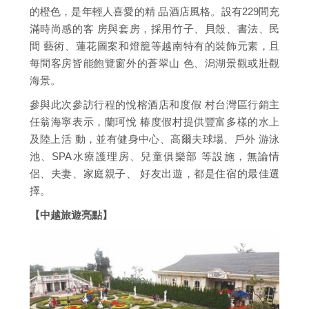
的橙色，是年輕人喜愛的精 品酒店風格。設有229間充
滿時尚感的客 房與套房，採用竹子、貝殼、書法、民
間 藝術、蓮花圖案和燈籠等越南特有的裝飾元素，且
每間客房皆能飽覽窗外的蒼翠山 色、潟湖景觀或壯觀
海景。
參與此次參訪行程的悅榕酒店和度假 村台灣區行銷主
任翁海寧表示，蘭珂悅 椿度假村提供豐富多樣的水上
及陸上活 動，並有健身中心、高爾夫球場、戶外 游泳
池、SPA水療護理房、兒童俱樂部 等設施，無論情
侶、夫妻、家庭親子、 好友出遊，都是住宿的最佳選
擇。
【中越旅遊亮點】