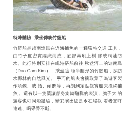
特殊體驗─乘坐傳統竹籃船
竹籃船是越南漁民在近海捕魚的一種獨特交通 工具，
由竹子皮密實編織而成，底部再刷上樹 膠或桐油防
水。此行特別安排在峴港搭船前往 秋盆河上的迦南島
（Dao Cam Kim），乘坐這 種半圓形的竹籃船，探訪
水椰林的自然風光。 手巧的船夫會摘取葉子為遊客製
作項鍊、戒 指、頭飾等，再划到定點觀賞船夫撒網捕
魚， 還有以一隻槳讓船身旋轉翻騰的表演，膽子大 的
遊客也可同船體驗，精彩演出總是令在場觀 看者驚呼
連連、喝采聲不斷。