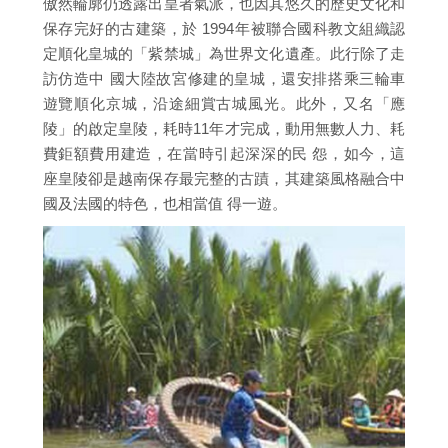
傲然輪廓仍透露出皇者氣派，也因其悠久的歷史文化和
保存完好的古建築，於 1994年被聯合國科教文組織認
定順化皇城的「紫禁城」為世界文化遺產。此行除了走
訪仿造中 國大陸故宮修建的皇城，還安排搭乘三輪車
遊覽順化京城，沿途細賞古城風光。此外，又名「應
陵」的啟定皇陵，耗時11年才完成，動用無數人力、耗
費鉅額費用建造，在當時引起深深的民 怨，如今，這
座皇陵卻是越南保存最完整的古蹟，其建築風格融合中
國及法國的特色，也相當值 得一遊。