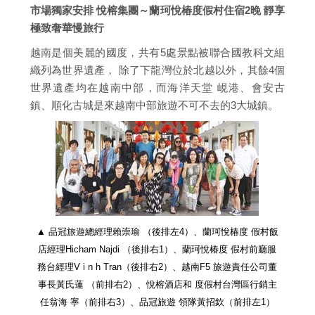
市場獨家安排 悅榕集團～蘭珂悅椿度假村住宿2晚 靜享
極致奢華慢旅行
越南是個美麗的國度，共有5處景點被聯合國教科文組
織列為世界遺產， 除了下龍灣位於北越以外，其餘4個
世界遺產均在越南中部，而海洋天堂 峴港、會安古
鎮、順化古城是來越南中部旅遊不可不去的3大城鎮。
▲ 品冠旅遊總經理賴崇瑜 （後排左4）、蘭珂悅椿度 假村飯
店經理Hicham Najdi （後排右1）、蘭珂悅椿度 假村前廳服
務台經理V i n h Tran（後排右2）、越南F5 旅遊責任公司董
事長黃氏蓮 （前排右2）、悅榕酒店和 度假村台灣區行銷主
任翁海 寧（前排右3）、品冠旅遊 領隊黃招欽（前排左1）