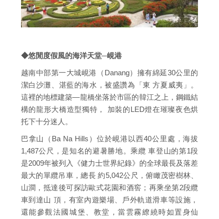
◆悠閒度假風的海洋天堂─峴港
越南中部第一大城峴港（Danang）擁有綿延30公里的
潔白沙灘、湛藍的海水，被盛讚為「東 方夏威夷」。
這裡的地標建築—龍橋坐落於市區的韓江之上，鋼鐵結
構的龍形大橋造型獨特， 加裝的LED燈在璀璨夜色烘
托下十分迷人。
巴拿山（Ba Na Hills）位於峴港以西40公里處，海拔
1,487公尺，是知名的避暑勝地。乘纜 車登山的第1段
是2009年被列入《健力士世界紀錄》的全球最長及落差
最大的單纜吊車，總長 約5,042公尺，俯瞰茂密樹林、
山澗，抵達後可探訪歐式花園和酒窖；再乘坐第2段纜
車到達山 頂，有室內遊樂場、戶外軌道滑車等設施，
還能參觀法國城堡、教堂，當雲霧繚繞時如置身仙