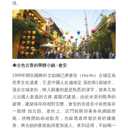
境。
◆古色古香的寧靜小鎮─會安
1999年聯合國教科文組織已將會安（Hoi An）古城定為
世界文化遺產，它是中國人在越南定 居的第1個城市，
漫步古城老街，映入眼簾的盡是熟悉的漢字，後來又加
入法國人新蓋的古典 庭園式建築。由於未受到戰爭的
破壞，建築保存得相對完整，會安的街道至今依然留存
一股樸 拙古韻。老街上、店門前懸掛著各色綢緞燈
籠，傍晚開始紛紛點亮，光線透過燈籠折射的朦朧
美，將古鎮的夜妝點得更加迷人。來到這裡，不妨喝一