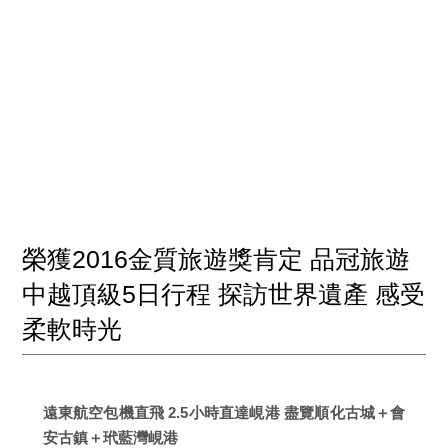
榮獲2016金質旅遊獎肯定 品冠旅遊
中越頂級5日行程 探訪世界遺產 感受
柔軟時光
遠東航空包機直飛 2.5小時直達峴港 盡覽順化古城＋會
安古鎮＋玳藍灣峴港