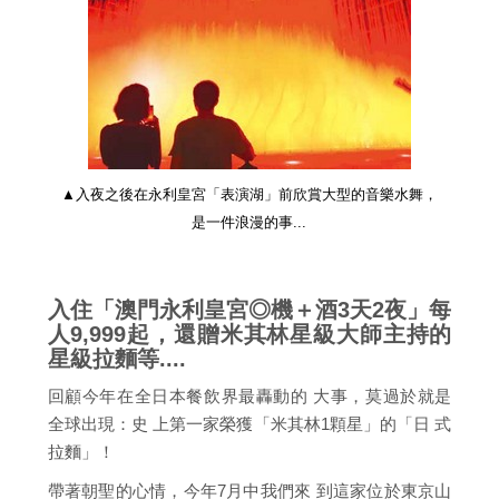
▲入夜之後在永利皇宮「表演湖」前欣賞大型的音樂水舞，
是一件浪漫的事...
入住「澳門永利皇宮◎機＋酒3天2夜」每
人9,999起，還贈米其林星級大師主持的
星級拉麵等....
回顧今年在全日本餐飲界最轟動的 大事，莫過於就是
全球出現：史 上第一家榮獲「米其林1顆星」的「日 式
拉麵」！
帶著朝聖的心情，今年7月中我們來 到這家位於東京山