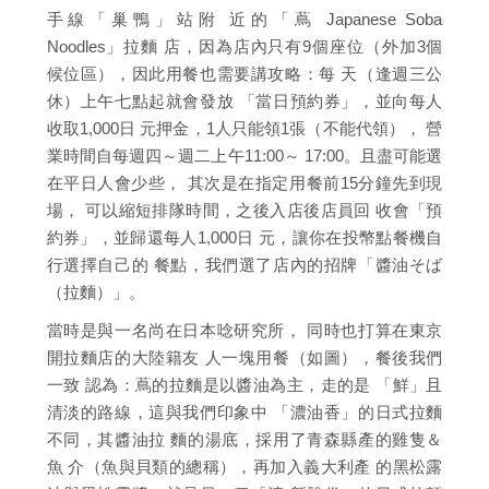
手線「巢鴨」站附 近的「蔦 Japanese Soba
Noodles」拉麵 店，因為店內只有9個座位（外加3個
候位區），因此用餐也需要講攻略：每 天（逢週三公
休）上午七點起就會發放 「當日預約券」，並向每人
收取1,000日 元押金，1人只能領1張（不能代領）， 營
業時間自每週四～週二上午11:00～ 17:00。且盡可能選
在平日人會少些， 其次是在指定用餐前15分鐘先到現
場， 可以縮短排隊時間，之後入店後店員回 收會「預
約券」，並歸還每人1,000日 元，讓你在投幣點餐機自
行選擇自己的 餐點，我們選了店內的招牌「醬油そば
（拉麵）」。
當時是與一名尚在日本唸研究所， 同時也打算在東京
開拉麵店的大陸籍友 人一塊用餐（如圖），餐後我們
一致 認為：蔦的拉麵是以醬油為主，走的是 「鮮」且
清淡的路線，這與我們印象中 「濃油香」的日式拉麵
不同，其醬油拉 麵的湯底，採用了青森縣產的雞隻＆
魚 介（魚與貝類的總稱），再加入義大利產 的黑松露