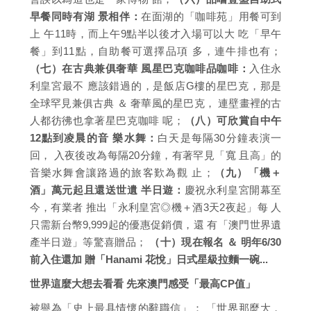
早餐同時有湖 景相伴：
在面湖的「咖啡苑」用餐可到
上 午11時，而上午9點半以後才入場可以大 吃「早午
餐」到11點，自助餐可選擇品項 多，連牛排也有；
（七）在古典兼俱奢華 風星巴克咖啡品咖啡：
入住永
利皇宮最不 應該錯過的，是飯店G樓的星巴克，那是
全球罕見兼俱古典 ＆ 奢華風的星巴克， 連壁畫裡的古
人都彷彿也拿著星巴克咖啡 呢；
（八）可欣賞自中午
12點到凌晨的音 樂水舞：
白天是每隔30分鐘表演一
回， 入夜後改為每隔20分鐘，有著罕見「寬 且高」的
音樂水舞會讓路過的旅客歎為觀 止；
（九）「機＋
酒」萬元起且還送世遺 半日遊：
慶祝永利皇宮開幕至
今，有業者 推出「永利皇宮◎機＋酒3天2夜起」每 人
只需新台幣9,999起的優惠促銷價，還 有「澳門世界遺
產半日遊」等驚喜贈品；
（十）現在報名 ＆ 明年6/30
前入住還加 贈「Hanami 花悅」日式星級拉麵一碗...
世界這麼大想去看看 先來澳門感受「最高CP值」
被譽為「史上最具情懷的辭職信」： 「世界那麼大，