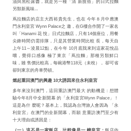
油與黑松露醬，就是另一種「清 新脫俗」的日式拉麵
另類新風味...
蔦拉麵店的店主大西裕貴先生，也在 今年８月中應澳
門永利皇宮 Wynn Palace之 邀，在G樓合作開了一家名
叫「Hanami 花 悅」日式拉麵店，只有14個座位，用餐
尖鋒時間仍需排隊，只是其營業時間比較 長，每天自
上午11～淩晨12點，在今年 10月底我來到這家花悅品
嚐，覺得口感像 極了東京「蔦拉麵」那種另類鮮口
味，雖 售價比較高，每碗港幣118元（未稅）， 卻可省
卻到東京的舟車勞頓。
燃起重回澳門的興趣 10大誘因來住永利皇宮
多年來沒到澳門，這回重訪澳門最大 的動機是：想體
驗今年8月中全新開幕 的「永利皇宮Wynn Palace」！
這是為什 麼呢？基本上，我認為台灣旅人會因為 「永
利皇宮」在澳門的全新開幕，而願 意重訪澳門至少有
十大理由或誘因是：
（一）這不是一家飯店，比較像是一 幢皇宮：
飯店內