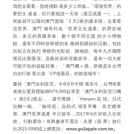
我想去看看」曾經感動 過多少上班族...「環遊世界」的
夢想太 遙遠，但只要能請一天假（週五或週 一），上
班族就可以飛到澳門渡個「3 天2夜的週末假」去看看
這世界。澳門 擁有列名「世界文化遺產」的歷史城
區，多元的異國美食、數十個不同主題 的大小博物
館、還有不同時節舉辦的各 種精彩繽紛的活動，包括
目前正在熱烈 舉辦的光影節、購物節、每年九月國際
煙花比賽匯演、及藝術節和音樂節等， 還有一項大家
可能不知的超級好康： 「澳門機＋酒」堪稱是全台灣
自由行旅 客出遊「CP值最高」的旅遊城市！
慶祝「澳門永利皇宮」今年8月中開 幕至今，台灣有業
者推出驚喜體驗價NT9,999起享受「澳門永利皇宮◎機
＋ 酒3天2夜起」，還可獲贈：「Hanami 花 悅」日式
拉麵一碗、「咖啡苑」自助式 湖景早餐、高空纜車
票、澳門世界遺產 半日遊等，2017年6月30前入住有
效， 行動要快！有興趣者可電洽：永業（蘋 果）旅行
社2515-5990或上網查詢：
www.go2apple.com.tw。