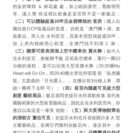
的金碧輝煌 ＆ 鮮花處 處，加上細節講究，寬敞明亮
等，讓人覺 得這裡比較像是皇宮而不是一家飯店；
（二）可以體驗超過20坪且金碧輝煌的 客房：
國人出
國自遊行CP值最品的首選， 自然是「澳門機＋酒」套
裝產品，而入住 永利皇宮，其基本房型就超過20坪，
加 上房內精緻用心程度，全澳門找不到第２ 家；
（三）贈票可搭表演湖上空中纜車欣 賞水舞：
如今入
住永利皇宮，會被贈予飯 店前高空纜車，運行一圈10
分鐘的過程， 還可以欣賞大型音樂水舞（20:20播My
Heart will Go On，而20:40播出李玟所唱電 影「臥虎藏
龍」主題曲的「月光愛人」， 在播出前3分鐘上車，環
繞一圈再下去即 可）；
（四）皇宮內隨處可見超大型
創意 藝術展品：
飯店老闆史提芬永利喜歡收集 當代各
國藝術家的大型裝置藝術品，因此走在永利皇宮內，你
會誤以為這是一家美 術館；
（五）與大英博物館齊名
的清朝古 董也可見：
史提芬永利也斥資收購許多大 型
古董藝術品，並將它們陳列在飯店內， 漫步其中，你
會誤以為這也是一家博物 館；
（六）品嚐豐盛自助式