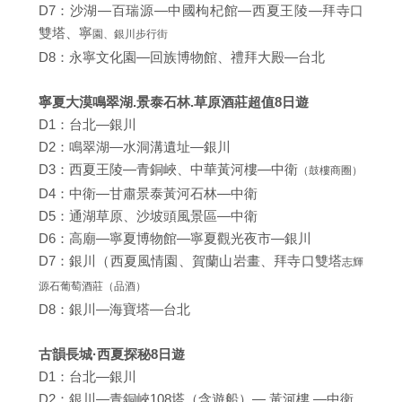
D7：沙湖—百瑞源—中國枸杞館—西夏王陵—拜寺口
雙塔、寧
園、銀川步行街
D8：永寧文化園—回族博物館、禮拜大殿—台北
寧夏大漠鳴翠湖.景泰石林.草原酒莊超值8日遊
D1：台北—銀川
D2：鳴翠湖—水洞溝遺址—銀川
D3：西夏王陵—青銅峽、中華黃河樓—中衛
（鼓樓商圈）
D4：中衛—甘肅景泰黃河石林—中衛
D5：通湖草原、沙坡頭風景區—中衛
D6：高廟—寧夏博物館—寧夏觀光夜市—銀川
D7：銀川（西夏風情園、賀蘭山岩畫、拜寺口雙塔
志輝
源石葡萄酒莊（品酒）
D8：銀川—海寶塔—台北
古韻長城·西夏探秘8日遊
D1：台北—銀川
D2：銀川—青銅峽108塔（含遊船）— 黃河樓 —中衛