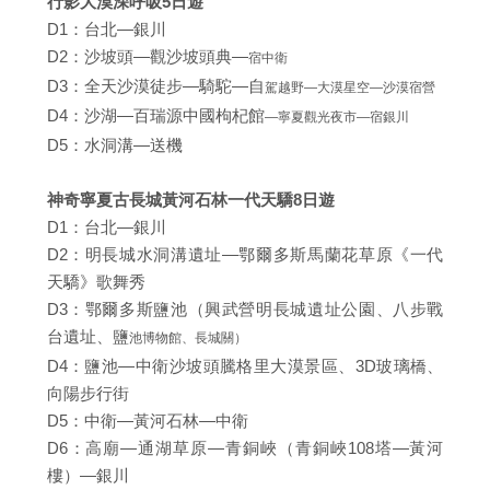
行影大漠深呼吸5日遊
D1：台北—銀川
D2：沙坡頭—觀沙坡頭典—
宿中衛
D3：全天沙漠徒步—騎駝—自
駕越野—大漠星空—沙漠宿營
D4：沙湖—百瑞源中國枸杞館
—寧夏觀光夜市—宿銀川
D5：水洞溝—送機
神奇寧夏古長城黃河石林一代天驕8日遊
D1：台北—銀川
D2：明長城水洞溝遺址—鄂爾多斯馬蘭花草原《一代
天驕》歌舞秀
D3：鄂爾多斯鹽池（興武營明長城遺址公園、八步戰
台遺址、鹽
池博物館、長城關）
D4：鹽池—中衛沙坡頭騰格里大漠景區、3D玻璃橋、
向陽步行街
D5：中衛—黃河石林—中衛
D6：高廟—通湖草原—青銅峽（青銅峽108塔—黃河
樓）—銀川