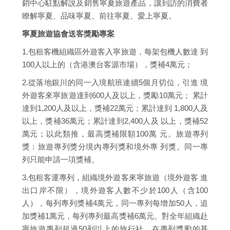
銷中心駐點解說及銷售寧夏旅遊產品，讓到訪的消費者
瞭解寧夏、品味寧夏、前往寧夏、愛上寧夏。
寧夏旅遊協會送客獎勵專案
1.包租客機組織區外遊客入寧旅遊，每架包機人數達 到
100人以上的（含港澳台客源市場），獎補4萬元；
2.從落地銀川的同一入境航班連續5個月切位，引進 境
外遊客來寧旅遊達到600人及以上，獎勵10萬元； 累計
達到1,200人及以上，獎補22萬元；累計達到 1,800人及
以上，獎補36萬元；累計達到2,400人及 以上，獎補52
萬元；以此類推，最高獎補限額100萬 元。旅遊專列
獎：旅遊專列獎分境內專列獎和境外專 列獎。同一專
列只能申請一項獎補。
3.包租客運專列，組織境外遊客來寧旅遊（境外遊客 進
出口岸不限），境外遊客人數不少於100人（含100
人），每列專列獎補4萬元，同一專列每增加50人，追
加獎補1萬元，每列專列最高獎補6萬元。對全年組織赴
寧旅遊專列超過50列以上的旅行社，在專列獎勵的基