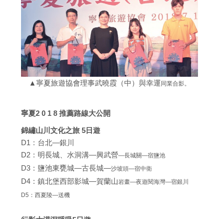
▲寧夏旅遊協會理事武曉霞（中）與幸運
同業合影。
寧夏2 0 1 8 推薦路線大公開
錦繡山川文化之旅 5日遊
D1：台北—銀川
D2：明長城、水洞溝—興武營
—長城關—宿鹽池
D3：鹽池東甕城—古長城—
沙坡頭—宿中衛
D4：鎮北堡西部影城—賀蘭山
岩畫—夜遊閱海灣—宿銀川
D5：西夏陵—送機