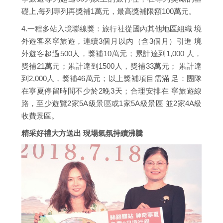
礎上,每列專列再獎補1萬元，最高獎補限額100萬元。
4.一程多站入境聯線獎：旅行社從國內其他地區組織 境
外遊客來寧旅遊，連續3個月以內（含3個月）引進 境
外遊客超過500人，獎補10萬元；累計達到1,000 人，
獎補21萬元；累計達到1500人，獎補33萬元； 累計達
到2,000人，獎補46萬元；以上獎補項目需滿 足：團隊
在寧夏停留時間不少於2晚3天；合理安排在 寧旅遊線
路，至少遊覽2家5A級景區或1家5A級景區 並2家4A級
收費景區。
精采好禮大方送出 現場氣氛持續沸騰