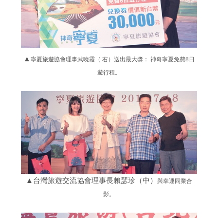
▲
寧夏旅遊
協會理事武
曉霞（ 右）
送出最大
獎： 神奇寧
夏免費8日
遊
行程。
▲台灣旅遊交流協會理事長賴瑟珍（中）
與幸運同業合
影。