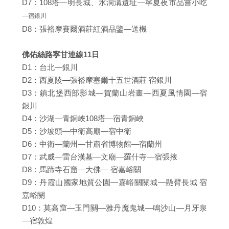
D7：108塔—明長城、水洞溝遺址—寧夏夜市品嘗小吃
—宿銀川
D8：張裕摩賽爾酒莊紅酒品鑒—送機
佛佑絲路寧甘連線11日
D1：台北—銀川
D2：西夏陵—張裕摩塞爾十五世酒莊 宿銀川
D3：鎮北堡西部影城—賀蘭山岩畫—西夏風情園—宿
銀川
D4：沙湖—青銅峽108塔—宿青銅峽
D5：沙坡頭—中衛高廟—宿中衛
D6：中衛—蘭州—甘肅省博物館—宿蘭州
D7：武威—雷台漢墓—文廟—羅什寺—宿張掖
D8：馬蹄寺石窟—大佛— 宿嘉峪關
D9：丹霞山國家地質公園—嘉峪關關城—懸臂長城 宿
嘉峪關
D10：莫高窟—玉門關—雅丹魔鬼城—鳴沙山—月牙泉
—宿敦煌