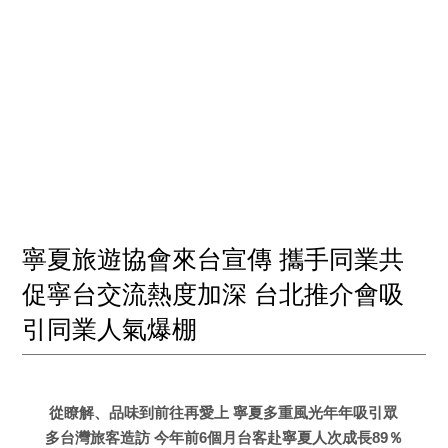
寧夏旅遊協會來台宣傳 攜手同業共
促寧台交流熱度加深 台北推介會吸
引同業人氣爆棚
從瞭解、品味到前往再愛上 寧夏多重風光年年吸引眾
多台灣旅客造訪 今年前6個月台客赴寧夏人次成長89％