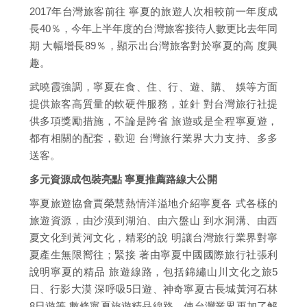
2017年台灣旅客前往 寧夏的旅遊人次相較前一年度成
長40％，今年上半年度的台灣旅客接待人數更比去年同
期 大幅增長89％，顯示出台灣旅客對於寧夏的高 度興
趣。
武曉霞強調，寧夏在食、住、行、遊、購、 娛等方面
提供旅客高質量的軟硬件服務，並針 對台灣旅行社提
供多項獎勵措施，不論是跨省 旅遊或是全程寧夏遊，
都有相關的配套，歡迎 台灣旅行業界大力支持、多多
送客。
多元資源成包裝亮點 寧夏推薦路線大公開
寧夏旅遊協會賈榮慧熱情洋溢地介紹寧夏各 式各樣的
旅遊資源，由沙漠到湖泊、由六盤山 到水洞溝、由西
夏文化到黃河文化，精彩的說 明讓台灣旅行業界對寧
夏產生無限嚮往；緊接 著由寧夏中國國際旅行社張利
說明寧夏的精品 旅遊線路，包括錦繡山川文化之旅5
日、行影大漠 深呼吸5日遊、神奇寧夏古長城黃河石林
8日遊等 數條寧夏旅遊精品線路，使台灣業界更加了解