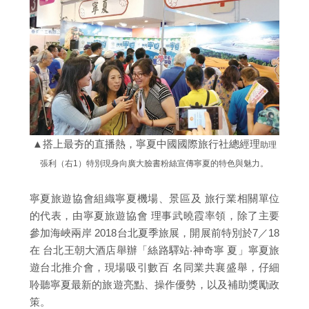
▲搭上最夯的直播熱，寧夏中國國際旅行社總經理
助理
張利（右1）特別現身向廣大臉書粉絲宣傳寧夏
的特色與魅力。
寧夏旅遊協會組織寧夏機場、景區及 旅行業相關單位
的代表，由寧夏旅遊協會 理事武曉霞率領，除了主要
參加海峽兩岸 2018台北夏季旅展，開展前特別於7／18
在 台北王朝大酒店舉辦「絲路驛站‧神奇寧 夏」寧夏旅
遊台北推介會，現場吸引數百 名同業共襄盛舉，仔細
聆聽寧夏最新的旅遊亮點、操作優勢，以及補助獎勵政
策。