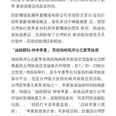
寧 夏旅遊產品包裝及特色。
西部機場集團寧夏機場有限公司市場部主管冶 金則介
紹寧夏數個機場概況，發布多項中轉服務產 品，期望
台灣旅行業界多加利用寧夏機場的豐富 航班、航線包
裝旅遊產品，也期盼除了台灣前往 航班能加密至天天
出發外，高雄也能增設新航線。
「絲路驛站‧神奇寧夏」 亮相海峽兩岸台北夏季旅展
海峽兩岸台北夏季旅展由海峽兩岸旅遊交流協會台北辦
事處與台灣旅遊交流協會共同舉辦，於7／20～23假台
北世貿一館B區舉行。是今年夏季在台最新的兩岸旅遊
展示平台，也是台灣最大規模的兩岸旅遊交流活動。
台灣是寧夏主要客源地之一，寧夏旅遊協會特別組織參
展，持續以「絲路驛站·神奇寧夏」旅遊品牌進行台灣
市場的宣傳推廣工作，展期間規劃有「民眾問答送駱駝
玩偶」、「拍照打卡送寧夏提袋」、「品味寧夏八寶
茶」、「寧夏旅遊推介會」等多樣活動，並邀請台灣營