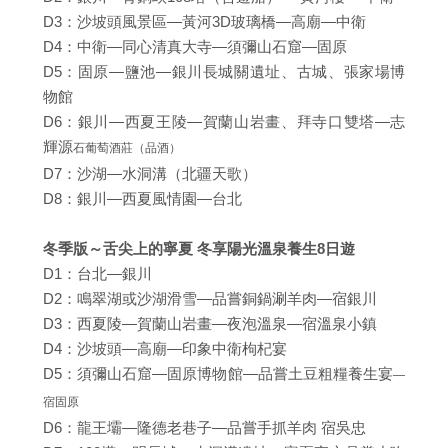
D3：沙坡頭風景區—黃河3D玻璃橋—高廟—中衛
D4：中衛—同心清真大寺—須彌山石窟—固原
D5：固原—鹽池—銀川長城關遺址、古城、張家場博
物館
D6：銀川—西夏王陵—賀蘭山岩畫、拜寺口雙塔—志
輝源
石葡萄酒莊（品酒）
D7：沙湖—水洞溝（北疆天歌）
D8：銀川—西夏風情園—台北
冬季版～舌尖上的寧夏 冬享陽光溫泉養生8日遊
D1：台北—銀川
D2：鳴翠湖或沙湖滑雪—品嘗銅鍋涮羊肉—宿銀川
D3：西夏陵—賀蘭山岩畫—夜泡溫泉—宿溫泉小鎮
D4：沙坡頭—高廟—印象中衛枸杞宴
D5：須彌山石窟—固原博物館—品嘗土豆粗糧養生宴
—
宿固原
D6：龍王壩—隆德老巷子—品嘗手抓羊肉 宿吳忠