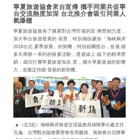
寧夏旅遊協會來台宣傳 攜手同業共促寧
台交流熱度加深 台北推介會吸引同業人
氣爆棚
寧夏旅遊協會為了擴展對台灣市場的宣 傳營銷力度，
加大寧台旅遊發展的 前景，特別藉由參加「海峽兩岸
2018台北 夏季旅展」的契機，特別組團抵台，並連 續
多天舉辦一系列的推廣活動，透過線上 線下的精準營
銷，成功打響寧夏旅遊知名 度，擴大寧夏旅遊的影響
力，並奠定持續 發展的新契機。
▲（左2起）海峽兩岸旅遊交流協會高雄辦事分處主任
孔倫、台灣觀光協會榮譽會長周慶雄、海旅會台北辦事