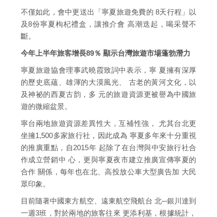
不僅如此，會中更送出「寧夏旅遊免費的 8天行程」以
及8份寧夏枸杞禮盒，讓推介會 高潮迭起，喝采聲不
斷。
今年上半年旅客增長89％ 顯示台灣旅遊市場蓬勃潛力
寧夏旅遊協會理事武曉霞致詞中表示，寧 夏擁有深厚
的歷史底蘊、雄渾的大漠風光、 古老的黃河文化，以
及神祕的西夏古韵，多 元的旅遊資源更被譽為中國旅
遊的微縮盆景。
寧台兩地旅遊資源差異性大，互補性強， 尤其台北更
坐擁1,500多家旅行社，因此成為 寧夏多年來十分重視
的推廣重點，自2015年 起除了在台灣與中安旅行社合
作成立營銷中 心，更與寧夏夜市建立推廣宣傳寧夏的
合作 關係，每年也在北、高投放公車大型廣告加 大民
眾印象。
目前隨著中國東方航空、遠東航空飛航台 北─銀川達到
一週3班，對於兩地的旅客往來 更添利基，根據統計，