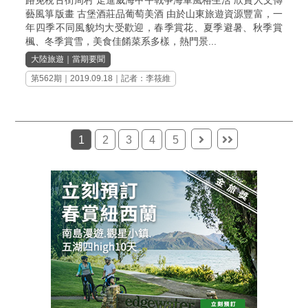
路免稅古街周村 走進威海甲午戰爭海軍風格生活 欣賞人文傳
藝風箏版畫 古堡酒莊品葡萄美酒 由於山東旅遊資源豐富，一
年四季不同風貌均大受歡迎，春季賞花、夏季避暑、秋季賞
楓、冬季賞雪，美食佳餚菜系多樣，熱門景...
大陸旅遊
｜
當期要聞
第562期
｜2019.09.18｜記者：李筱維
1
2
3
4
5