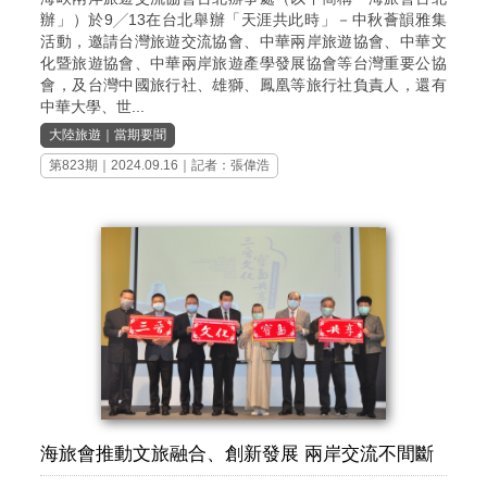
辦」）於9╱13在台北舉辦「天涯共此時」－中秋薈韻雅集
活動，邀請台灣旅遊交流協會、中華兩岸旅遊協會、中華文
化暨旅遊協會、中華兩岸旅遊產學發展協會等台灣重要公協
會，及台灣中國旅行社、雄獅、鳳凰等旅行社負責人，還有
中華大學、世...
大陸旅遊
｜
當期要聞
第823期
｜2024.09.16｜記者：張偉浩
海旅會推動文旅融合、創新發展 兩岸交流不間斷