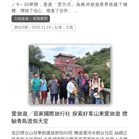
／9～10舉辦，透過「雲方式」為兩岸旅遊業界搭建了橋
樑、增強了信心、推進了合作。 ...
大陸旅遊
｜
當期要聞
第623期
｜2020.11.16｜記者：王政
愛旅遊╱迎家國際旅行社 探索好客山東愛旅遊 體
驗青島渡假天堂
造訪煙台山領事館建築群拍IG照 𣈱遊運河水鄉台兒莊 絲綢之