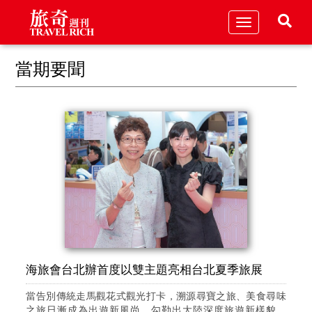
Toggle
navigation
當期要聞
海旅會台北辦首度以雙主題亮相台北夏季旅展
當告別傳統走馬觀花式觀光打卡，溯源尋寶之旅、美食尋味
之旅日漸成為出遊新風尚，勾勒出大陸深度旅遊新樣貌。