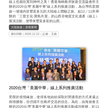
線上也能欣賞到神州之美！透過海峽兩岸旅遊交流協會所主
辦的2020台灣“美麗中華”線上系列推廣活動，為台灣民眾開
啟一場場內容豐富多元的大陸線上體驗之旅。如12／11所舉
辦的「三晉文化‧寶島共賞」的山西非物質文化遺產（線上）
展演活動，便帶來豐富多彩的山西...
大陸旅遊
｜
當期要聞
第628期
｜2020.12.22｜記者：王政
2020台灣「美麗中華」線上系列推廣活動
受限於疫情緣故，使得各地紛紛採取封閉邊境的方式來遏止
病情擴散，但仍擋不住兩岸交流的信念。為此，由海旅會主
辦的2020台灣“美麗中華”線上系列推廣活動成功舉辦，於11