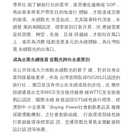
導單位 能了解旅行社的需求，進而優化服務端 SOP，
再由業者將客戶帶至目的地進行 體驗，才能達成完善
的循環。永續觀光 亦是如此，尤其隨著時代演進，永
續發 展的相關認證、標章規則日新月異，供 應鏈需要
提前因應、轉型，先做、且做 得越細，才能站在風口
上，進而為消費 端創造更多元的永續體驗，為台灣拓
寬 永續觀光的出海口。
成為企業永續後盾 從觀光跨向全產業別
在公共領域大力推動永續觀光的蔡子 建，對於自身企
業同樣嚴格要求，作為 台灣首間取得ISO20121認證的
旅行社， 樂亞並沒有停止在永續道路的步伐，近 幾年
陸續通過台北市MICE安全接待服務 鏈WTTC安全旅遊
戳記認證、國際永續 旅遊認證GTS綠色旅行標章、經
濟部中 小企業署「Buying Power社會創新產品及 服務
採購獎勵機制」之社會創新組織、 行政環境部綠色旅
行業銀級環保標章認 證、交通部觀光署凰金樂齡遊程
設計認 證等殊榮。