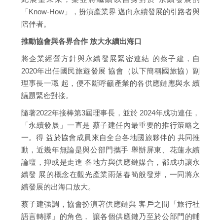
「Know-How」，扮演產業界 邁向永續發展的引路者與
陪伴者。
推動協會與各界合作 放大永續出海口
將企業經營方針與永續發展緊密連結 的蔡子建，自
2020年出任國民旅遊發展 協會（以下簡稱國旅協）副
理事長一職 起，便不斷呼籲產業的各供應鏈應與永 續
議題緊密對接。
隨著2022年接棒第3屆理事長，並於 2024年成功連任，
「永續發展」一直是 蔡子建任內最重要的推行策略之
一。得 益於協會成員來自全台各地國旅夥伴的 共同推
動，近幾年無論是與公部門攜手 舉辦屏東、花蓮永續
論壇，抑或是走進 各地方與供應鏈媒合，都成功讓永
續發 展的概念在觀光產業雨落春筍般發芽，一同將永
續發展的出海口放大。
蔡子建強調，協會扮演著供應鏈與 客戶之間「旅行社
語言轉譯」的角色， 讓各個供應鏈乃至於公部門的輔