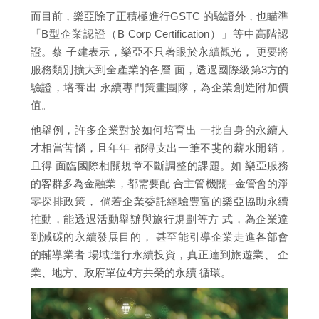
而目前，樂亞除了正積極進行GSTC 的驗證外，也瞄準
「B型企業認證（B Corp Certification）」等中高階認
證。蔡 子建表示，樂亞不只著眼於永續觀光， 更要將
服務類別擴大到全產業的各層 面，透過國際級第3方的
驗證，培養出 永續專門策畫團隊，為企業創造附加價
值。
他舉例，許多企業對於如何培育出 一批自身的永續人
才相當苦惱，且年年 都得支出一筆不斐的薪水開銷，
且得 面臨國際相關規章不斷調整的課題。如 樂亞服務
的客群多為金融業，都需要配 合主管機關─金管會的淨
零探排政策， 倘若企業委託經驗豐富的樂亞協助永續
推動，能透過活動舉辦與旅行規劃等方 式，為企業達
到減碳的永續發展目的， 甚至能引導企業走進各部會
的輔導業者 場域進行永續投資，真正達到旅遊業、 企
業、地方、政府單位4方共榮的永續 循環。