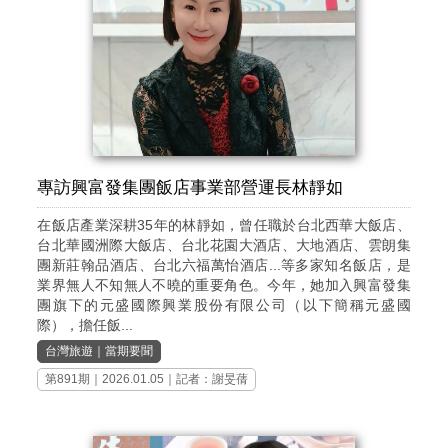
專訪興富發集團飯店事業部營運長林靜如
在飯店產業深耕35年的林靜如，曾任職於台北西華大飯店、
台北華國洲際大飯店、台北花園大酒店、大地酒店、雲朗集
團新莊翰品酒店、台北六福萬怡酒店...等多家知名飯店，是
業界無人不知無人不曉的重要角色。今年，她加入興富發集
團旗下的元盛國際興業股份有限公司（以下簡稱元盛國
際），擔任飯...
台灣旅遊
｜
當期要聞
第891期
｜2026.01.05｜記者：謝旻蒨