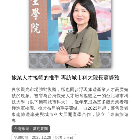
旅業人才搖籃的推手 專訪城市科大院長蕭靜雅
疫後觀光市場強勁復甦，卻也同步浮現旅遊產業人才高度短
缺的現象。被譽為台灣觀光人才培育搖籃之一的台北城市科
技大學（以下簡稱城市科大），近年來成為眾多觀光業者積
極進軍校園、搶才布局的重要關鍵。 自2023年起，躉售業者
東南旅遊率先與城市科大展開產學合作，設立「東南旅遊
專...
台灣旅遊
｜
當期要聞
第890期
｜2025.12.29｜記者：王政