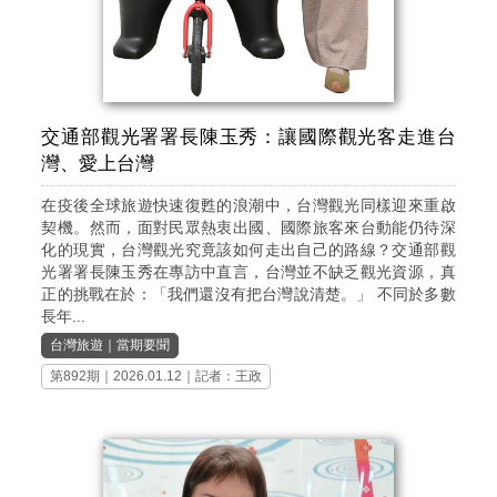
交通部觀光署署長陳玉秀：讓國際觀光客走進台
灣、愛上台灣
在疫後全球旅遊快速復甦的浪潮中，台灣觀光同樣迎來重啟
契機。然而，面對民眾熱衷出國、國際旅客來台動能仍待深
化的現實，台灣觀光究竟該如何走出自己的路線？交通部觀
光署署長陳玉秀在專訪中直言，台灣並不缺乏觀光資源，真
正的挑戰在於：「我們還沒有把台灣說清楚。」 不同於多數
長年...
台灣旅遊
｜
當期要聞
第892期
｜2026.01.12｜記者：王政