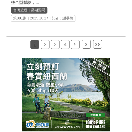
整合型體驗，...
台灣旅遊
｜
當期要聞
第881期
｜2025.10.27｜記者：謝旻蒨
1
2
3
4
5