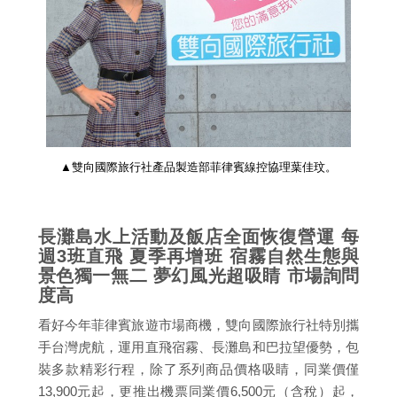
▲雙向國際旅行社產品製造部菲律賓線控協理葉佳玟。
長灘島水上活動及飯店全面恢復營運 每
週3班直飛 夏季再增班 宿霧自然生態與
景色獨一無二 夢幻風光超吸睛 市場詢問
度高
看好今年菲律賓旅遊市場商機，雙向國際旅行社特別攜
手台灣虎航，運用直飛宿霧、長灘島和巴拉望優勢，包
裝多款精彩行程，除了系列商品價格吸睛，同業價僅
13,900元起，更推出機票同業價6,500元（含稅）起，