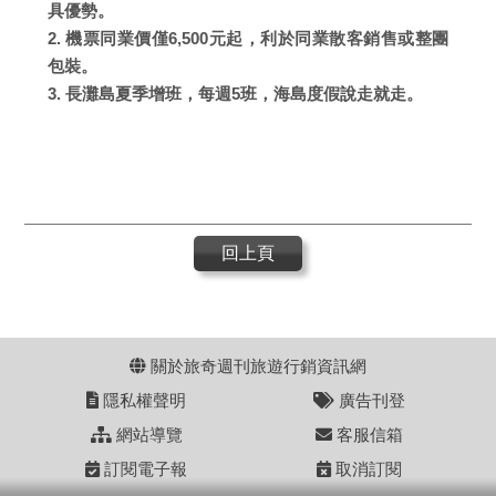
具優勢。
2. 機票同業價僅6,500元起，利於同業散客銷售或整團
包裝。
3. 長灘島夏季增班，每週5班，海島度假說走就走。
回上頁
關於旅奇週刊旅遊行銷資訊網
隱私權聲明
廣告刊登
網站導覽
客服信箱
訂閱電子報
取消訂閱