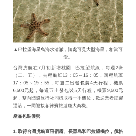
▲巴拉望海星島海水清澈，隨處可見大型海星，相當可
愛。
台灣虎航在7月初新增桃園─巴拉望航線，每週2班
（二、五），去程航班13：05～16：05，回程航班
17：05～19：55，每週二出發包裝4天行程，機票
6,500元起，每週五出發包裝5天行程，機票9,500元
起，雙向國際旅行社同樣取得一手機位，歡迎業者踴躍
逕洽，一同迎接菲律賓旅遊龐大商機。
產品包裝優勢
1. 取得台灣虎航直飛宿霧、長灘島和巴拉望機位，價格