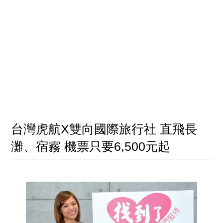
台灣虎航X雙向國際旅行社 直飛長
灘、宿霧 機票只要6,500元起