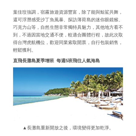
葉佳玟強調，宿霧旅遊資源豐富，除了能與鯨鯊共舞，
還可浮潛感受沙丁魚風暴、探訪薄荷島的迷你眼鏡猴、
巧克力山等，自然生態非常獨特具魅力，其他地方看不
到，不過因當地交通不便，較適合團體行程，故此次取
得台灣虎航機位，歡迎同業索取開票，自行包裝銷售，
輕鬆獲利。
直飛長灘島夏季增班 每週5班飛往人氣海島
▲長灘島重新開放之後，環境變得更加乾淨。