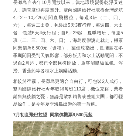
長灘島自去年10月開放以來，當地環境變得乾淨又迷
人，詢問度也再度攀升。雙向國際旅行社取得台灣虎航
4╱2～10╱26期間直飛機位，每週3班（二、四、
六），每週二出發，包裝出5天3夜行程，每週四、六出
發，包裝6天4夜行程；自6╱29起，夏季增班，每週5
班（二、三、四、六、日），海島度假說走就走，機票
同業價為6,500元（含稅）。葉佳玟指出，長灘島在冬
季期間因受到天氣影響，部分飯店和水上活動關閉，不
過自2月起，都已全部恢復開放，旅客能體驗風帆、浮
潛、香蕉船等各種水上娛樂活動。
相較於宿霧，長灘島更適合自由行，可包裝2人成行，
雙向國際旅行社今年取得每班110席，機位充裕，業者
銷售無後顧之憂，無論是散客銷售或整組大團，都可輕
易操作，是今年夏季海島出遊的第一首選。
7月初直飛巴拉望 同業價機票6,500元起