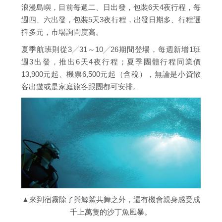
浪漫島嶼，目前每週二、日出發，包裝6天4夜行程，每
週四、六出發，包裝5天3夜行程，出發日期多、行程選
擇多元，市場詢問度高。
夏季航班則從3╱31～10╱26期間登場，每週新增1班
週3出發，推出6天4夜行程；夏季團體行程同業價
13,900元起、機票6,500元起（含稅），無論是小資散
客出遊或是家庭旅客跟團都可安排。
▲來到宿霧除了與鯨鯊共舞之外，還有機會親身感受成
千上萬隻的沙丁魚風暴。