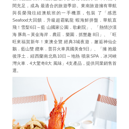
間充足，成為 最適合的旅遊季節。東南旅遊擁有華航
與長榮飛往紐澳航班的一手機票，包裝 了「感恩
Seafood大回饋．升級超霸氣龍 蝦海鮮拼盤．華航直
飛！雪梨6日～藍 山國家公園．歌劇院」、「熱情沙漠
海 豚島～黃金海岸．農莊．樂園．抓蟹趣 8日」、「旺
旺來福賀新年！東澳全覽 經典3城夜遊．邂逅神仙企
鵝．藍山雙 纜車．普芬火車異國美食9日」、「擁 抱最
後淨土．紐西蘭南北島10日～地熱 噴泉SPA．冰河峽
灣火車．4大驚奇8大 風味」4支產品，提供同業銷售首
選。