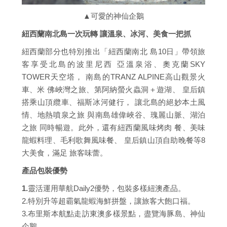
▲可愛的神仙企鵝
紐西蘭南北島一次玩轉 讓溫泉、冰河、美食一把抓
紐西蘭部分也特別推出「紐西蘭南北 島10日」帶領旅
客享受北島的波里尼西 亞溫泉浴、奧克蘭SKY
TOWER天空塔， 南島的TRANZ ALPINE高山觀景火
車、米 佛峽灣之旅、第阿納螢火蟲洞＋遊湖、 皇后鎮
搭乘山頂纜車、福斯冰河健行， 讓北島的絕妙本土風
情、地熱噴泉之旅 與南島雄偉峽谷、瑰麗山脈、湖泊
之旅 同時暢遊。此外，還有紐西蘭風味烤肉 餐、美味
龍蝦料理、毛利歌舞風味餐、 皇后鎮山頂自助晚餐等8
大美食，滿足 旅客味蕾。
產品包裝優勢
1.
靈活運用華航Daily2優勢，包裝多樣紐澳產品。
2.特別升等超霸氣龍蝦海鮮拼盤，讓旅客大飽口福。
3.布里斯本航點走訪東澳多樣景點，盡覽海豚島、神仙
企鵝。