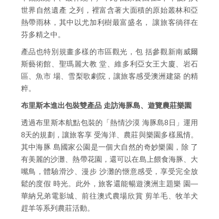
世界自然遺產 之列，裡富含著大面積的原始叢林和亞
熱帶雨林，其中以尤加利樹最富盛名， 讓旅客徜徉在
芬多精之中。
產品也特別規畫多樣的市區觀光，包 括參觀新南威爾
斯藝術館、聖瑪麗大教 堂、維多利亞女王大廈、岩石
區、魚市 場、雪梨歌劇院，讓旅客感受澳洲建築 的精
粹。
布里斯本進出包裝雙產品 走訪海豚島、遊覽農莊樂園
透過布里斯本航點包裝的「熱情沙漠 海豚島8日」運用
8天的規劃，讓旅客享 受海洋、農莊與樂園多樣風情。
其中海豚 島國家公園是一個大自然的奇妙樂園，除 了
有美麗的沙灘、熱帶花園，還可以在島上餵食海豚、大
嘴鳥，體驗滑沙、漫步 沙灘的愜意感受，享受完全放
鬆的度假 時光。此外，旅客還能暢遊澳洲主題樂 園—
華納兄弟電影城、前往澳式農場欣賞 剪羊毛、牧羊犬
趕羊等系列農莊活動。