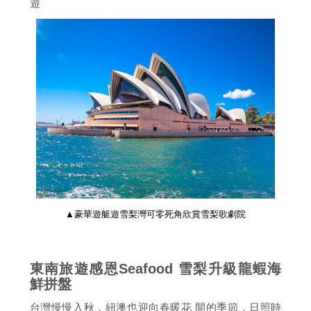
遊
▲豪華遊艇遊雪梨灣可零死角欣賞雪梨歌劇院
東南旅遊感恩Seafood 雪梨升級龍蝦海
鮮拼盤
台灣慢慢入秋，紐澳也迎向春暖花 開的季節，日照時