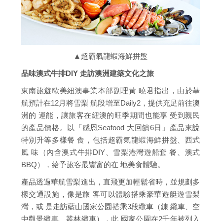
▲超霸氣龍蝦海鮮拼盤
品味澳式牛排DIY 走訪澳洲建築文化之旅
東南旅遊歐美紐澳事業本部副理黃 曉君指出，由於華
航預計在12月將雪梨 航段增至Daily2，提供充足前往澳
洲的 運能，讓旅客在紐澳的旺季期間也能享 受到親民
的產品價格。以「感恩Seafood 大回饋6日」產品來說
特別升等多樣餐 食，包括超霸氣龍蝦海鮮拼盤、西式
風 味（內含澳式牛排DIY、雪梨港灣遊船套 餐、澳式
BBQ），給予旅客最豐富的在 地美食體驗。
產品透過華航雪梨進出，直飛更加輕鬆省時，並規劃多
樣交通設施，像是旅 客可以體驗搭乘豪華遊艇遊雪梨
灣，或 是走訪藍山國家公園搭乘3段纜車（鍊 纜車、空
中觀景纜車、叢林纜車），此 國家公園在2千年被列入