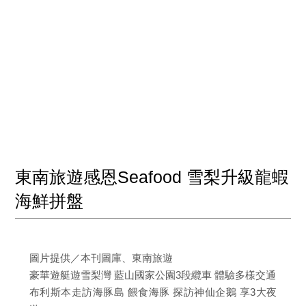
東南旅遊感恩Seafood 雪梨升級龍蝦
海鮮拼盤
圖片提供／本刊圖庫、東南旅遊
豪華遊艇遊雪梨灣 藍山國家公園3段纜車 體驗多樣交通
布利斯本走訪海豚島 餵食海豚 探訪神仙企鵝 享3大夜