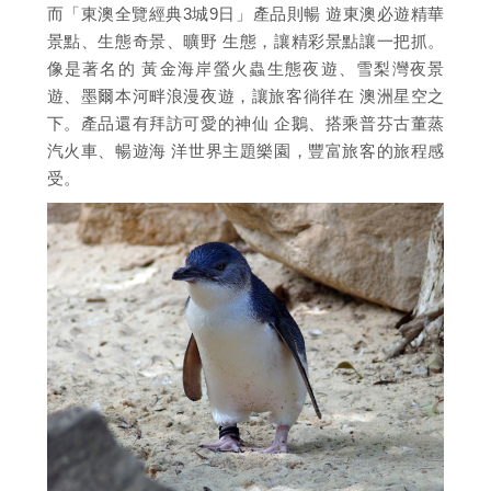
而「東澳全覽經典3城9日」產品則暢 遊東澳必遊精華
景點、生態奇景、曠野 生態，讓精彩景點讓一把抓。
像是著名的 黃金海岸螢火蟲生態夜遊、雪梨灣夜景
遊、墨爾本河畔浪漫夜遊，讓旅客徜徉在 澳洲星空之
下。產品還有拜訪可愛的神仙 企鵝、搭乘普芬古董蒸
汽火車、暢遊海 洋世界主題樂園，豐富旅客的旅程感
受。