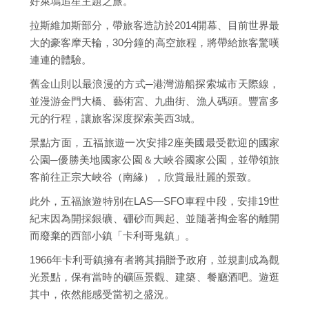
好萊塢追星主題之旅。
拉斯維加斯部分，帶旅客造訪於2014開幕、目前世界最
大的豪客摩天輪，30分鐘的高空旅程，將帶給旅客驚嘆
連連的體驗。
舊金山則以最浪漫的方式─港灣游船探索城市天際線，
並漫游金門大橋、藝術宮、九曲街、漁人碼頭。豐富多
元的行程，讓旅客深度探索美西3城。
景點方面，五福旅遊一次安排2座美國最受歡迎的國家
公園─優勝美地國家公園＆大峽谷國家公園，並帶領旅
客前往正宗大峽谷（南緣），欣賞最壯麗的景致。
此外，五福旅遊特別在LAS—SFO車程中段，安排19世
紀末因為開採銀礦、硼砂而興起、並隨著掏金客的離開
而廢棄的西部小鎮「卡利哥鬼鎮」。
1966年卡利哥鎮擁有者將其捐贈予政府，並規劃成為觀
光景點，保有當時的礦區景觀、建築、餐廳酒吧。遊逛
其中，依然能感受當初之盛況。