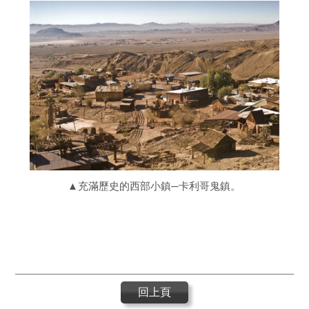
▲充滿歷史的西部小鎮─卡利哥鬼鎮。
回上頁