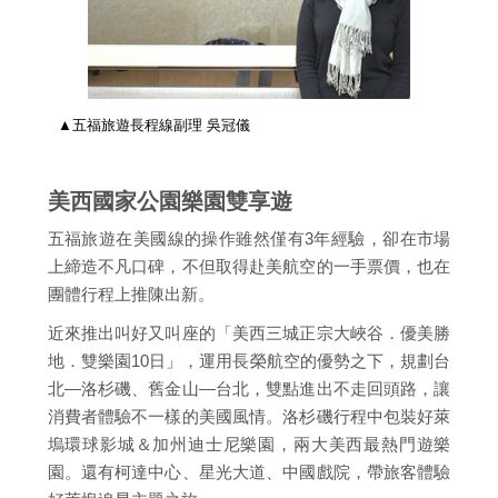
▲五福旅遊長程線副理 吳冠儀
美西國家公園樂園雙享遊
五福旅遊在美國線的操作雖然僅有3年經驗，卻在市場
上締造不凡口碑，不但取得赴美航空的一手票價，也在
團體行程上推陳出新。
近來推出叫好又叫座的「美西三城正宗大峽谷．優美勝
地．雙樂園10日」，運用長榮航空的優勢之下，規劃台
北—洛杉磯、舊金山—台北，雙點進出不走回頭路，讓
消費者體驗不一樣的美國風情。洛杉磯行程中包裝好萊
塢環球影城＆加州迪士尼樂園，兩大美西最熱門遊樂
園。還有柯達中心、星光大道、中國戲院，帶旅客體驗