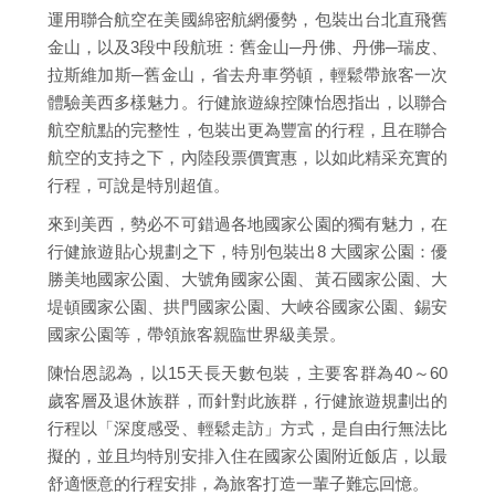
運用聯合航空在美國綿密航網優勢，包裝出台北直飛舊
金山，以及3段中段航班：舊金山─丹佛、丹佛─瑞皮、
拉斯維加斯─舊金山，省去舟車勞頓，輕鬆帶旅客一次
體驗美西多樣魅力。行健旅遊線控陳怡恩指出，以聯合
航空航點的完整性，包裝出更為豐富的行程，且在聯合
航空的支持之下，內陸段票價實惠，以如此精采充實的
行程，可說是特別超值。
來到美西，勢必不可錯過各地國家公園的獨有魅力，在
行健旅遊貼心規劃之下，特別包裝出8 大國家公園：優
勝美地國家公園、大號角國家公園、黃石國家公園、大
堤頓國家公園、拱門國家公園、大峽谷國家公園、錫安
國家公園等，帶領旅客親臨世界級美景。
陳怡恩認為，以15天長天數包裝，主要客群為40～60
歲客層及退休族群，而針對此族群，行健旅遊規劃出的
行程以「深度感受、輕鬆走訪」方式，是自由行無法比
擬的，並且均特別安排入住在國家公園附近飯店，以最
舒適愜意的行程安排，為旅客打造一輩子難忘回憶。