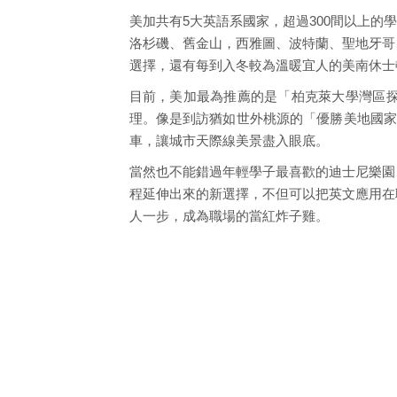
美加共有5大英語系國家，超過300間以上
洛杉磯、舊金山，西雅圖、波特蘭、聖地牙哥
選擇，還有每到入冬較為溫暖宜人的美南休士
目前，美加最為推薦的是「柏克萊大學灣區
理。像是到訪猶如世外桃源的「優勝美地國家
車，讓城市天際線美景盡入眼底。
當然也不能錯過年輕學子最喜歡的迪士尼樂園
程延伸出來的新選擇，不但可以把英文應用在
人一步，成為職場的當紅炸子雞。