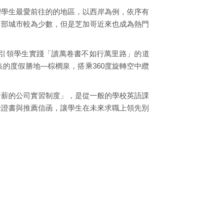
灣學生最愛前往的的地區，以西岸為例，依序有
中部城市較為少數，但是芝加哥近來也成為熱門
引領學生實踐「讀萬卷書不如行萬里路」的道
的度假勝地—棕櫚泉，搭乘360度旋轉空中纜
給薪的公司實習制度」，是從一般的學校英語課
予證書與推薦信函，讓學生在未來求職上領先別