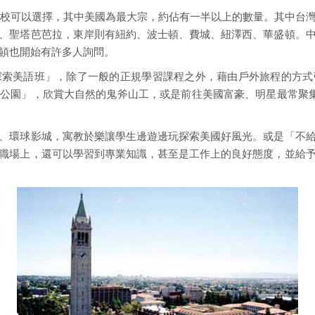
的學校可以選擇，其中美國為最大宗，約佔有一半以上的數量。其中台
、聖塔芭芭拉，東岸則有紐約、波士頓、費城、紐澤西、華盛頓。
頓也開始有許多人詢問。
探索美語班」，除了一般的正規學習課程之外，藉由戶外旅程的方式
公園」，欣賞大自然的鬼斧山工，或是前往美國富豪、明星最常聚集
、環球影城，寓教於樂讓學生邊遊邊玩探索美國好風光。或是「不
職場上，還可以學習到專業知識，甚至是工作上的良好態度，並給