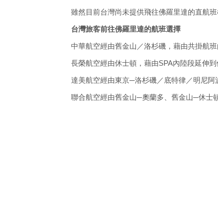
雖然目前台灣尚未提供飛往佛羅里達的直航班
台灣旅客前往佛羅里達的航班選擇
中華航空經由舊金山／洛杉磯，藉由共掛航班
長榮航空經由休士頓，藉由SPA內陸段延伸
達美航空經由東京─洛杉磯／底特律／明尼阿
聯合航空經由舊金山─奧蘭多、舊金山─休士