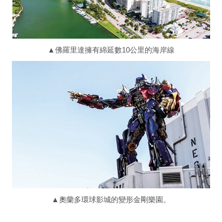
▲佛羅里達擁有綿延數10公里的海岸線
▲奧蘭多環球影城的變形金剛樂園。