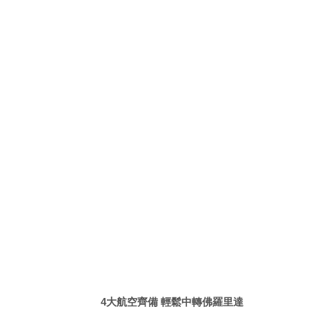
4大航空齊備 輕鬆中轉佛羅里達