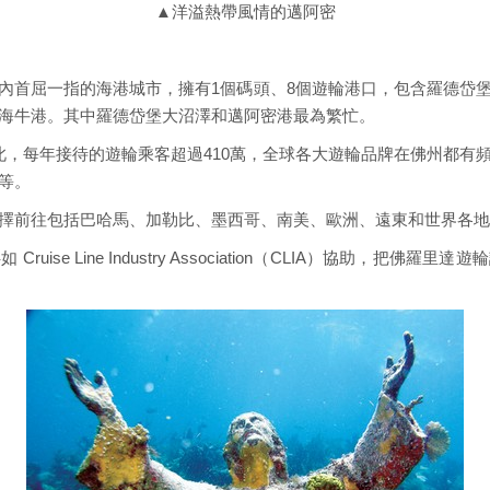
▲洋溢熱帶風情的邁阿密
內首屈一指的海港城市，擁有1個碼頭、8個遊輪港口，包含羅德岱
海牛港。其中羅德岱堡大沼澤和邁阿密港最為繁忙。
此，每年接待的遊輪乘客超過410萬，全球各大遊輪品牌在佛州都有
等。
擇前往包括巴哈馬、加勒比、墨西哥、南美、歐洲、遠東和世界各地
ise Line Industry Association（CLIA）協助，把