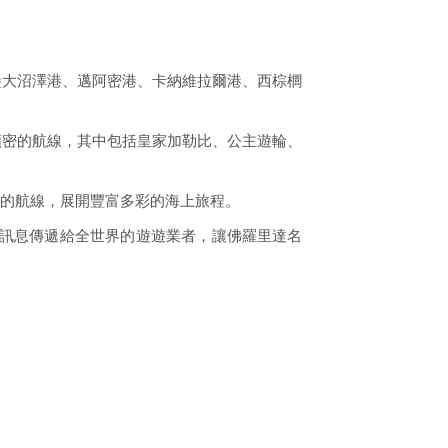
堡大沼澤港、邁阿密港、卡納維拉爾港、西棕櫚
頻密的航線，其中包括皇家加勒比、公主遊輪、
的航線，展開豐富多彩的海上旅程。
佛羅里達遊輪訊息傳遞給全世界的遊遊業者，讓佛羅里達名