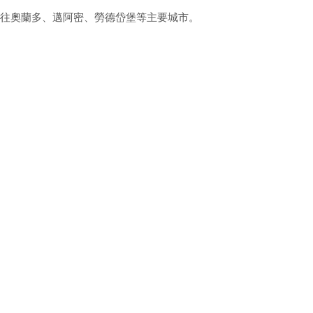
往奧蘭多、邁阿密、勞德岱堡等主要城市。