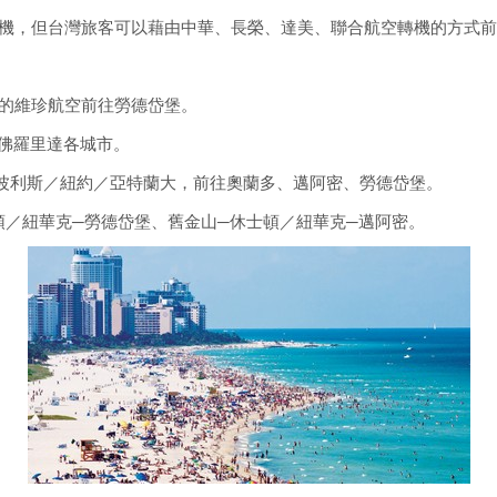
機，但台灣旅客可以藉由中華、長榮、達美、聯合航空轉機的方式前
的維珍航空前往勞德岱堡。
到佛羅里達各城市。
波利斯／紐約／亞特蘭大，前往奧蘭多、邁阿密、勞德岱堡。
頓／紐華克─勞德岱堡、舊金山─休士頓／紐華克─邁阿密。