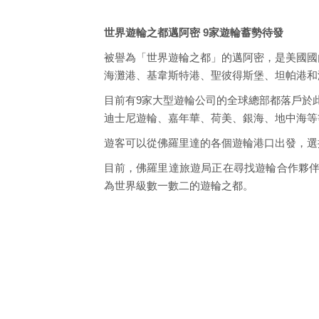
世界遊輪之都邁阿密 9家遊輪蓄勢待發
被譽為「世界遊輪之都」的邁阿密，是美國國
海灘港、基韋斯特港、聖彼得斯堡、坦帕港和
目前有9家大型遊輪公司的全球總部都落戶於
迪士尼遊輪、嘉年華、荷美、銀海、地中海等
遊客可以從佛羅里達的各個遊輪港口出發，選
目前，佛羅里達旅遊局正在尋找遊輪合作夥伴如 Cru
為世界級數一數二的遊輪之都。