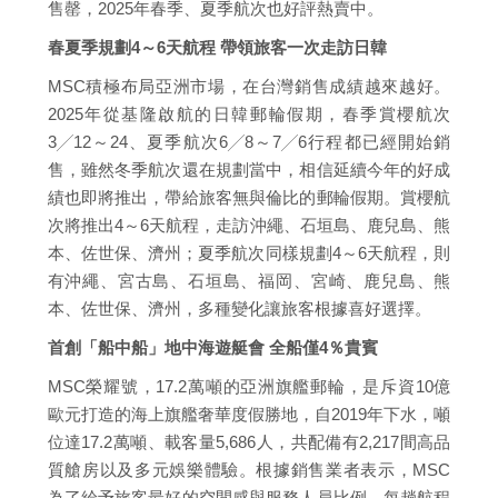
售罄，2025年春季、夏季航次也好評熱賣中。
春夏季規劃4～6天航程 帶領旅客一次走訪日韓
MSC積極布局亞洲市場，在台灣銷售成績越來越好。
2025年從基隆啟航的日韓郵輪假期，春季賞櫻航次
3╱12～24、夏季航次6╱8～7╱6行程都已經開始銷
售，雖然冬季航次還在規劃當中，相信延續今年的好成
績也即將推出，帶給旅客無與倫比的郵輪假期。賞櫻航
次將推出4～6天航程，走訪沖繩、石垣島、鹿兒島、熊
本、佐世保、濟州；夏季航次同樣規劃4～6天航程，則
有沖繩、宮古島、石垣島、福岡、宮崎、鹿兒島、熊
本、佐世保、濟州，多種變化讓旅客根據喜好選擇。
首創「船中船」地中海遊艇會 全船僅4％貴賓
MSC榮耀號，17.2萬噸的亞洲旗艦郵輪，是斥資10億
歐元打造的海上旗艦奢華度假勝地，自2019年下水，噸
位達17.2萬噸、載客量5,686人，共配備有2,217間高品
質艙房以及多元娛樂體驗。根據銷售業者表示，MSC
為了給予旅客最好的空間感與服務人員比例，每趟航程