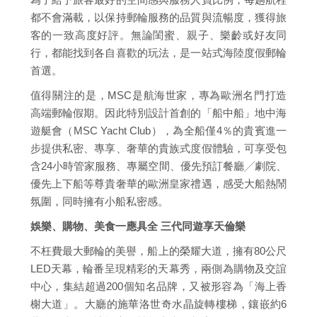
都不會滿載，以保持郵輪服務的品質與流暢度，獲得旅
客的一致高度好評。無論閨蜜、親子、樂齡或好友同
行，都能找到各自喜歡的玩法，是一站式海陸度假郵輪
首選。
值得關注的是，MSC是航海世家，專為歐洲名門打造
高端郵輪假期。因此特別設計首創的「船中船」地中海
遊艇會（MSC Yacht Club），為全船僅4％的貴賓進一
步提供私密、專享、奢華的貴族式度假體驗，可享受包
含24小時管家服務、專屬空間、優先預訂餐廳╱劇院、
優先上下船等尊貴奢華的歐洲皇家禮遇，感受大船熱鬧
氛圍，同時擁有小船私密感。
娛樂、購物、美食一應具全 三代同遊享天倫樂
不枉費最大郵輪的美譽，船上的榮耀大道，擁有80公尺
LED天幕，輪番呈現精彩的天幕秀，兩側為購物及交誼
中心，集結超過200個知名品牌，又被形容為「海上香
榭大道」。大廳的施華洛世奇水晶旋轉樓梯，鑲嵌約6