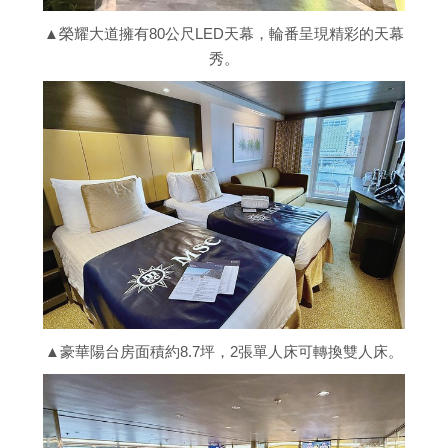
▲榮耀大道擁有80公尺LED天幕，輪番呈現精彩的天幕
秀。
▲豪華陽台房面積約8.7坪，2張單人床可轉換雙人床。