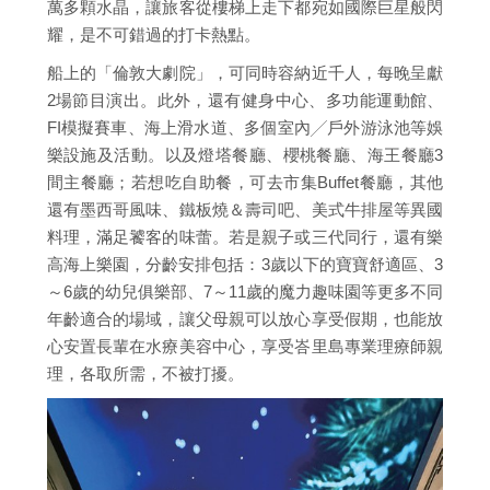
萬多顆水晶，讓旅客從樓梯上走下都宛如國際巨星般閃
耀，是不可錯過的打卡熱點。
船上的「倫敦大劇院」，可同時容納近千人，每晚呈獻
2場節目演出。此外，還有健身中心、多功能運動館、
FI模擬賽車、海上滑水道、多個室內╱戶外游泳池等娛
樂設施及活動。以及燈塔餐廳、櫻桃餐廳、海王餐廳3
間主餐廳；若想吃自助餐，可去市集Buffet餐廳，其他
還有墨西哥風味、鐵板燒＆壽司吧、美式牛排屋等異國
料理，滿足饕客的味蕾。若是親子或三代同行，還有樂
高海上樂園，分齡安排包括：3歲以下的寶寶舒適區、3
～6歲的幼兒俱樂部、7～11歲的魔力趣味園等更多不同
年齡適合的場域，讓父母親可以放心享受假期，也能放
心安置長輩在水療美容中心，享受峇里島專業理療師親
理，各取所需，不被打擾。