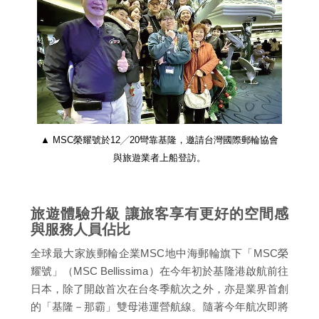
▲ MSC榮耀號於12╱20彎靠基隆，邀請台灣國際郵輪協會
與旅遊業者上船登訪。
旅遊體驗升級 讓旅客享有更好的空間感
與服務人員佔比
全球最大家族郵輪企業MSC地中海郵輪旗下「MSC榮
耀號」（MSC Bellissima）在今年初於基隆港啟航前往
日本，除了開啟首次在台冬季航次之外，亦是業界首創
的「基隆－那霸」雙母港運營航線。隨著今年航次即將