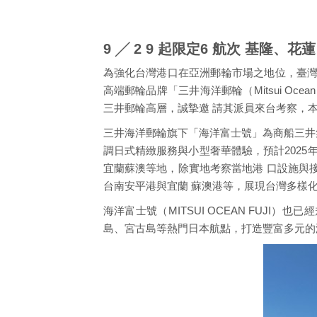
9 ╱ 2 9 起限定6 航次 基隆
為強化台灣港口在亞洲郵輪市場之地位，臺灣港務股
高端郵輪品牌「三井海洋郵輪（Mitsui Oc
三井郵輪高層，誠摯邀 請其派員來台考察，
三井海洋郵輪旗下「海洋富士號」為商船三井集
調日式精緻服務與小型奢華體驗，預計202
宜蘭蘇澳等地，除實地考察當地港 口設施與
台南安平港與宜蘭 蘇澳港等，展現台灣多樣
海洋富士號（MITSUI OCEAN FUJ
島、宮古島等熱門日本航點，打造豐富多元的