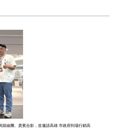
與踩線團、貴賓合影，並邀請高雄 市政府到場行銷高