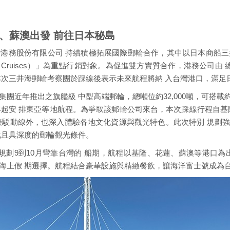
、花蓮、蘇澳出發 前往日本秘島
份有限公司 持續積極拓展國際郵輪合作，其中以日本商船三井集團（Mitsu
ean Cruises）」為重點行銷對象。為促進雙方實質合作，港務公
本次三井海郵輪考察團於踩線後表示未來航程將納 入台灣港口，滿足
團近年推出之旗艦級 中型高端郵輪，總噸位約32,000噸，可搭載約
5年起安 排東亞等地航程。為爭取該郵輪公司來台，本次踩線行程自基
接駁動線外，也深入體驗各地文化資源與觀光特色。此次特別 規劃
化且具深度的郵輪觀光條件。
I）也已經規劃9到10月彎靠台灣的 船期，航程以基隆、花蓮、蘇澳等港
海上假 期選擇。航程結合豪華設施與精緻餐飲，讓海洋富士號成為台