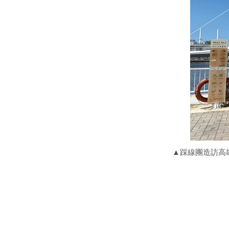
▲踩線團造訪高