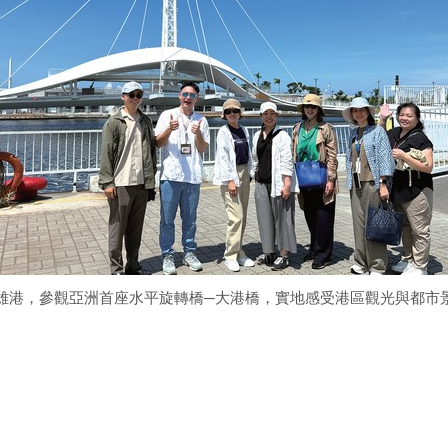
雄港，參觀亞洲首座水平旋轉橋─大港橋，實地感受港區觀光與都市