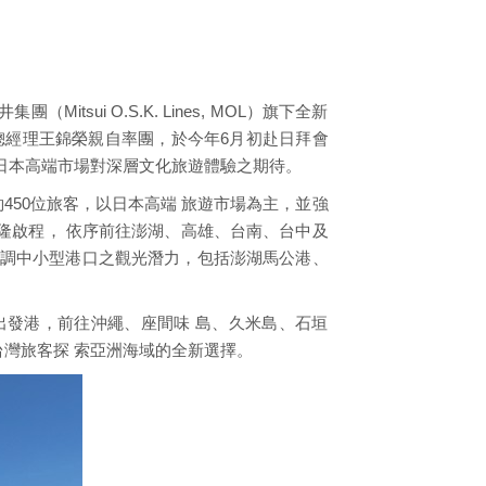
i O.S.K. Lines, MOL）旗下全新
司由 總經理王錦榮親自率團，於今年6月初赴日拜會
日本高端市場對深層文化旅遊體驗之期待。
450位旅客，以日本高端 旅遊市場為主，並強
隆啟程， 依序前往澎湖、高雄、台南、台中及
強調中小型港口之觀光潛力，包括澎湖馬公港、
口為出發港，前往沖繩、座間味 島、久米島、石垣
灣旅客探 索亞洲海域的全新選擇。