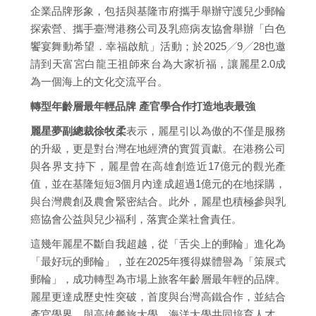
企業品牌形象，包括與基隆市府攜手舉辦守護兒少郵輪
探索營、攜手臺灣港務公司及乳癌病友協會舉辦「白色
饗宴舞動希望．幸福啟航」活動；於2025╱9╱28也邀
請到天富宮白龍王祖師來台為大家祈福，讓麗星2.0成
為一個海上的文化交流平台。
轉型年齡層最年輕品牌 產官學合作打造地表最強
麗星夢副總裁徐牧柔
表示，麗星引以為傲的不僅是服務
的升級，更是對台灣在地經濟的實質貢獻。在港務公司
與各界支持下，麗星曾在高雄創造近17億元的觀光產
值，並在基隆短短3個月內達成超過1億元的在地採購，
與台灣農創及農會緊密結合。此外，麗星也積極參與乳
癌協會公益與兒少福利，落實企業社會責任。
這幾年麗星不斷自我超越，從「舌尖上的郵輪」進化為
「最好玩的郵輪」，並在2025年獲得媒體譽為「策展式
郵輪」，成功轉型為市場上旅客年齡層最年輕的品牌。
麗星更達成歷史性突破，首度與台灣高鐵合作，並結合
產官學界，與高雄餐旅大學、海洋大學共同培育人才。