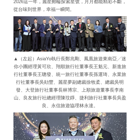
2026這一年，麗星郵輪探索星號，月月都能精彩不斷，
從台味到世界，幸福一瞬間。
▲（左起）AsiaYo執行長鄭兆剛、鳳凰旅遊東南亞╱迷
你小團經理黃可欣、翔順旅行社董事長王魁元、新進旅
行社董事長王聰發、統一旅行社董事長孫運琦、永業旅
行社董事長吳勛豐、麗星夢副總裁徐牧柔、總裁吳明
發、大登旅行社董事長林博宗、上順旅遊董事長李南
山、良友旅行社總經理陳玟錚、捷利旅行社董事長吳盈
良、永信旅遊協理林永達。