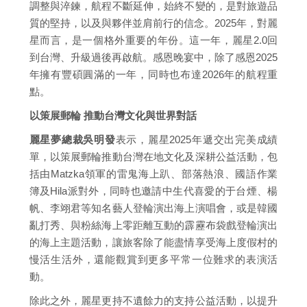
調整與淬鍊，航程不斷延伸，始終不變的，是對旅遊品
質的堅持，以及與夥伴並肩前行的信念。2025年，對麗
星而言，是一個格外重要的年份。這一年，麗星2.0回
到台灣、升級過後再啟航。感恩晚宴中，除了感恩2025
年擁有豐碩圓滿的一年，同時也布達2026年的航程重
點。
以策展郵輪 推動台灣文化與世界對話
麗星夢總裁吳明發
表示，麗星2025年遞交出完美成績
單，以策展郵輪推動台灣在地文化及深耕公益活動，包
括由Matzka領軍的雷鬼海上趴、部落熱浪、國語作業
簿及Hila派對外，同時也邀請中生代喜愛的于台煙、楊
帆、李翊君等知名藝人登輪演出海上演唱會，或是韓國
亂打秀、與粉絲海上零距離互動的霹靂布袋戲登輪演出
的海上主題活動，讓旅客除了能盡情享受海上度假村的
慢活生活外，還能觀賞到更多平常一位難求的表演活
動。
除此之外，麗星更持不遺餘力的支持公益活動，以提升