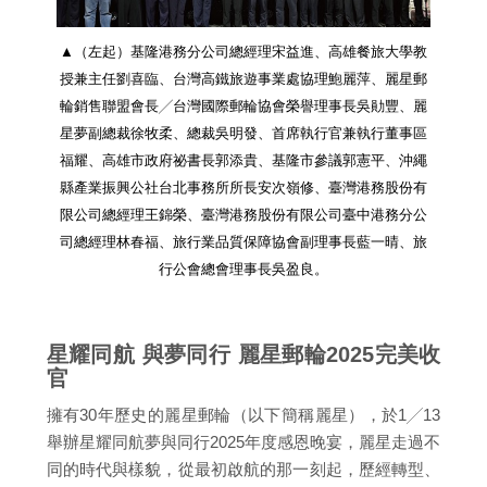
▲（左起）基隆港務分公司總經理宋益進、高雄餐旅大學教
授兼主任劉喜臨、台灣高鐵旅遊事業處協理鮑麗萍、麗星郵
輪銷售聯盟會長╱台灣國際郵輪協會榮譽理事長吳勛豐、麗
星夢副總裁徐牧柔、總裁吳明發、首席執行官兼執行董事區
福耀、高雄市政府祕書長郭添貴、基隆市參議郭憲平、沖繩
縣產業振興公社台北事務所所長安次嶺修、臺灣港務股份有
限公司總經理王錦榮、臺灣港務股份有限公司臺中港務分公
司總經理林春福、旅行業品質保障協會副理事長藍一晴、旅
行公會總會理事長吳盈良。
星耀同航 與夢同行 麗星郵輪2025完美收
官
擁有30年歷史的麗星郵輪（以下簡稱麗星），於1╱13
舉辦星耀同航夢與同行2025年度感恩晚宴，麗星走過不
同的時代與樣貌，從最初啟航的那一刻起，歷經轉型、