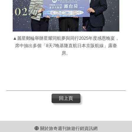
▲麗星郵輪舉辦星耀同航夢與同行2025年度感恩晚宴，
席中抽出多個「8天7晚基隆直航日本京阪航線」露臺
房。
回上頁
關於旅奇週刊旅遊行銷資訊網