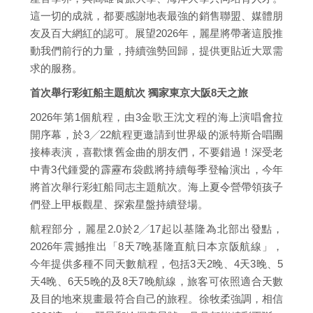
這一切的成就，都要感謝地表最強的銷售聯盟、媒體朋
友及百大網紅的認可。展望2026年，麗星將帶著這股推
動我們前行的力量，持續強勢回歸，提供更貼近大眾需
求的服務。
首次舉行彩虹船主題航次 獨家東京大阪8天之旅
2026年第1個航程，由3金歌王沈文程的海上演唱會拉
開序幕，於3╱22航程更邀請到世界級的派特斯合唱團
接棒表演，喜歡懷舊金曲的朋友們，不要錯過！深受老
中青3代鍾愛的霹靂布袋戲將持續每季登輪演出，今年
將首次舉行彩虹船同志主題航次。海上夏令營帶領孩子
們登上甲板觀星、探索星盤持續登場。
航程部分，麗星2.0於2╱17起以基隆為北部出發點，
2026年震撼推出「8天7晚基隆直航日本京阪航線」，
今年提供多種不同天數航程，包括3天2晚、4天3晚、5
天4晚、6天5晚的及8天7晚航線，旅客可依照適合天數
及目的地來規畫最符合自己的旅程。徐牧柔強調，相信