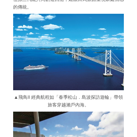
的傳統。
▲飛鳥II 經典航程如「春季松山．島波探訪遊輪」帶領
旅客穿越瀨戶內海。