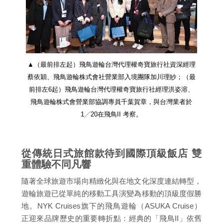
▲（最前排左起）飛鳥遊輪台灣代理權奇寶旅行社資深經理
蔡依穎、飛鳥遊輪株式會社營業部入境團隊加川理紗；（最
前排左6起）飛鳥遊輪台灣代理權奇寶旅行社經理洪姿溶、
飛鳥遊輪株式會營業部協調專員千葉賀章，與台灣業者於
1╱20在飛鳥II 考察。
從傳統日式旅館款待到國際頂級飯店 雙
重體驗不同凡響
隨著全球旅遊市場向精緻化與在地文化深度連結轉型，
遊輪旅遊已從單純的移動工具演變為移動的頂級度假勝
地。NYK Cruises旗下的飛鳥遊輪（ASUKA Cruise）
正迎來品牌歷史的重要轉折點：經典的「飛鳥II」依舊