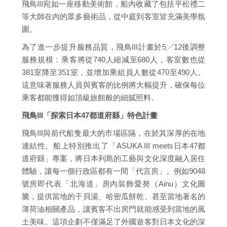
飛鳥III宛如一座移動美術館，船內收藏了包括平松禮二
等大師在內的眾多藝術品，從中庭到客室皆充滿美學氛
圍。
為了進一步提升服務品質，飛鳥III計畫於5╱12後調整
服務規模：乘客將從740人縮減至680人，客室數也從
381室降至351室，並增加乘組員人數從470至490人。
這意味著服務人員與賓客的比例將大幅提升，確保每位
乘客都能獲得如頂級旅館般的細膩照料。
飛鳥III「探索日本47都道府縣」特色計畫
飛鳥III與前代船隻最大的市場區隔，在於其深厚的在地
連結性。船上特別推出了「ASUKA III meets日本47都
道府縣」專案，將日本列島的工藝與文化深度融入居住
體驗，讓每一個行政區都有一間「代言房」。例如9048
號房即代表「北海道」房內裝飾愛努（Ainu）文化圖
騰，提供當地的干貝湯、哈密瓜餅乾、甚至當地著名的
薄荷油相關產品，讓賓客不出房門就能感受到當地的風
土美味。這項企劃不僅滿足了外國遊客對日本文化的深