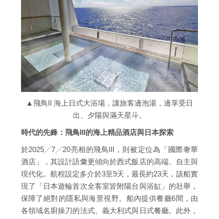
▲飛鳥II 海上日式大浴場，讓旅客邊泡湯，邊享受日
出、夕陽與滿天星斗。
時代的先鋒：飛鳥III的海上精品酒店與日本探索
於2025╱7╱20亮相的飛鳥III，則被定位為「國際奢華
酒店」，其設計語彙更傾向於西式飯店的高端、自主與
現代化。航程設定多介於3至9天，最長約23天，該船實
現了「日本遊輪首次全客室皆附陽台與浴缸」的壯舉，
保障了絕對的隱私與海景視野。船內提供餐廳6間，由
各領域名廚操刀的法式、義大利式與日式餐廳。此外，