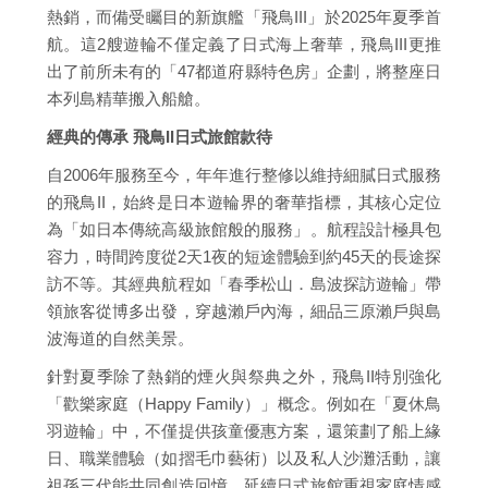
熱銷，而備受矚目的新旗艦「飛鳥III」於2025年夏季首
航。這2艘遊輪不僅定義了日式海上奢華，飛鳥III更推
出了前所未有的「47都道府縣特色房」企劃，將整座日
本列島精華搬入船艙。
經典的傳承 飛鳥II日式旅館款待
自2006年服務至今，年年進行整修以維持細膩日式服務
的飛鳥II，始終是日本遊輪界的奢華指標，其核心定位
為「如日本傳統高級旅館般的服務」。航程設計極具包
容力，時間跨度從2天1夜的短途體驗到約45天的長途探
訪不等。其經典航程如「春季松山．島波探訪遊輪」帶
領旅客從博多出發，穿越瀨戶內海，細品三原瀨戶與島
波海道的自然美景。
針對夏季除了熱銷的煙火與祭典之外，飛鳥II特別強化
「歡樂家庭（Happy Family）」概念。例如在「夏休鳥
羽遊輪」中，不僅提供孩童優惠方案，還策劃了船上緣
日、職業體驗（如摺毛巾藝術）以及私人沙灘活動，讓
祖孫三代能共同創造回憶，延續日式旅館重視家庭情感