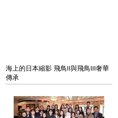
海上的日本縮影 飛鳥II與飛鳥III奢華
傳承