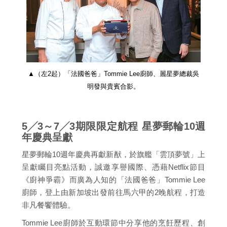
▲（左2起）「法國爸爸」Tommie Lee廚師、麗星夢總裁吳
明發與貴賓合影。
5╱3～7╱3期限限定航程 星夢郵輪10週
年慶典呈獻
星夢郵輪10週年慶典再獻新猷，於旗艦「雲頂夢號」上
呈獻矚目亮點活動，誠邀享譽國際、憑藉Netflix節目
《廚神爭霸》而廣為人知的「法國爸爸」Tommie Lee
廚師，登上由新加坡出發前往馬六甲的2晚航程，打造
非凡餐饗體驗。
Tommie Lee廚師於互動環節中分享他的烹飪歷程、創