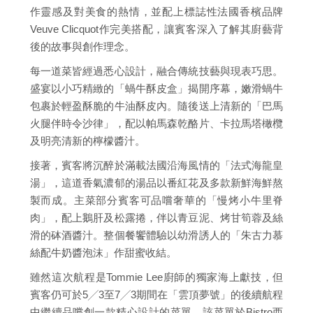
作靈感及對美食的熱情，並配上標誌性法國香檳品牌
Veuve Clicquot作完美搭配，讓賓客深入了解其廚藝背
後的故事與創作理念。
每一道菜皆經過悉心設計，融合傳統技藝與現表巧思。
盛宴以小巧精緻的「蝸牛酥皮盒」揭開序幕，嫩滑蝸牛
包裹於輕盈酥脆的牛油酥皮內。隨後送上清新的「巴馬
火腿伴時令沙律」，配以帕馬森乾酪片、卡拉馬塔橄欖
及明亮清新的檸檬醬汁。
接著，賓客將沉醉於滿載法國沿海風情的「法式海龍皇
湯」，這道香氣濃郁的湯品以番紅花及多款新鮮海鮮熬
製而成。主菜部分賓客可品嚐奢華的「慢烤小牛里脊
肉」，配上鵝肝及松露捲，伴以青豆泥、烤甘筍蓉及絲
滑的砵酒醬汁。整個餐饗體驗以幼滑誘人的「朱古力慕
絲配牛奶醬泡沫」作甜蜜收結。
雖然這次航程是Tommie Lee廚師的獨家海上獻技，但
賓客仍可於5╱3至7╱3期間在「雲頂夢號」的後續航程
中繼續品嚐創一款精心設計的菜單。該菜單於Bistro西