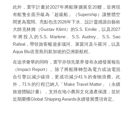
此外，寰宇計畫於2027年將船隊擴展至20艘，並將現
有船隻全面升級為「超級船」（Supership）讓整體空
間更為寬闊。亮點包含2026年下水、設計靈感源自藝術
大師克林姆（Gustav Klimt）的S.S. Emilie，以及2027
年將投入的S.S. Marlene、S.S. Audrey、S.S. Sao
Rafeal，帶領旅客暢遊多瑙河、萊茵河及斗羅河，以及
Aqua Blu峇里島到新加坡的亞洲新航程。
在追求奢華的同時，寰宇亦領先業界發布永續發展報告
（Impact Report）。除了將船隊轉型為電力或油電混
合引擎以減少碳排，更成功減少41％的食物浪費。此
外，71％的行程已納入「Make Travel Matter」（永續
旅遊體驗計畫），支持在地小農與文化遺產保護，並於
近期榮獲Global Shipping Awards永續發展獎項肯定。