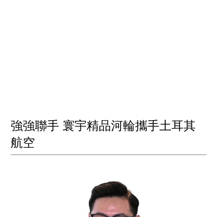
強強聯手 寰宇精品河輪攜手土耳其
航空