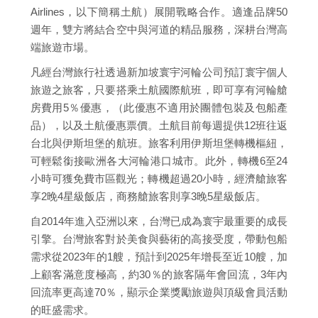
Airlines，以下簡稱土航）展開戰略合作。適逢品牌50
週年，雙方將結合空中與河道的精品服務，深耕台灣高
端旅遊市場。
凡經台灣旅行社透過新加坡寰宇河輪公司預訂寰宇個人
旅遊之旅客，只要搭乘土航國際航班，即可享有河輪艙
房費用5％優惠，（此優惠不適用於團體包裝及包船產
品），以及土航優惠票價。土航目前每週提供12班往返
台北與伊斯坦堡的航班。旅客利用伊斯坦堡轉機樞紐，
可輕鬆銜接歐洲各大河輪港口城市。此外，轉機6至24
小時可獲免費市區觀光；轉機超過20小時，經濟艙旅客
享2晚4星級飯店，商務艙旅客則享3晚5星級飯店。
自2014年進入亞洲以來，台灣已成為寰宇最重要的成長
引擎。台灣旅客對於美食與藝術的高接受度，帶動包船
需求從2023年的1艘，預計到2025年增長至近10艘，加
上顧客滿意度極高，約30％的旅客隔年會回流，3年內
回流率更高達70％，顯示企業獎勵旅遊與頂級會員活動
的旺盛需求。