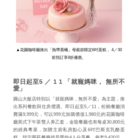
▲花園咖啡廳推出「熱帶晨曦」母親節限定6吋蛋糕， 4／30
前預訂享9折優惠。
即日起至5 ／ 1 1 「就寵媽咪， 無所不
愛」
圓山大飯店特別以「就寵媽咪，無所不愛」為主題，推
出系列餐飲與住房禮遇。即日起至5／11，松鶴餐廳消
費滿9,999元，可以999元加購價值1,980元的花園咖啡
廳英式下午茶雙人券乙套，金龍餐廳也有每桌30,800元
的經典粵菜，加贈主廚私房點心及6吋巴斯克乳酪蛋
糕。預定圓苑餐廳就是愛妳4人分享餐，每套9,420元，