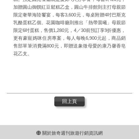
加贈圓山御饌紅豆鬆糕乙盒，圓山牛排館則主打母親節
限定奢華海陸饗宴，每客3,600元，每桌附贈4吋巴斯克
乳酪蛋糕乙個。花園咖啡廳則推出「熱帶晨曦」母親節
限定6吋蛋糕，售價1,280元，4／30前預訂享9折優惠，
更有豪寵媽咪住房專案，每人每晚6,900元起，商品銷
售部單筆消費滿800元，即贈送象徵母愛的康乃馨香皂
花乙支。
回上頁
關於旅奇週刊旅遊行銷資訊網