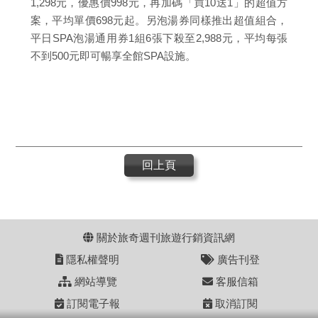
1,298元，優惠價998元，再加碼「買10送1」的超值方
案，平均單價698元起。另泡湯券同樣推出超值組合，
平日SPA泡湯通用券1組6張下殺至2,988元，平均每張
不到500元即可暢享全館SPA設施。
回上頁
關於旅奇週刊旅遊行銷資訊網
隱私權聲明
廣告刊登
網站導覽
客服信箱
訂閱電子報
取消訂閱