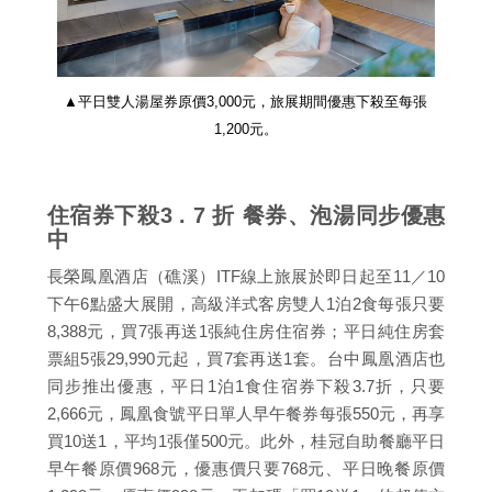
▲平日雙人湯屋券原價3,000元，旅展期間優惠下殺至每張
1,200元。
住宿券下殺3 . 7 折 餐券、泡湯同步優惠
中
長榮鳳凰酒店（礁溪）ITF線上旅展於即日起至11／10
下午6點盛大展開，高級洋式客房雙人1泊2食每張只要
8,388元，買7張再送1張純住房住宿券；平日純住房套
票組5張29,990元起，買7套再送1套。台中鳳凰酒店也
同步推出優惠，平日1泊1食住宿券下殺3.7折，只要
2,666元，鳳凰食號平日單人早午餐券每張550元，再享
買10送1，平均1張僅500元。此外，桂冠自助餐廳平日
早午餐原價968元，優惠價只要768元、平日晚餐原價