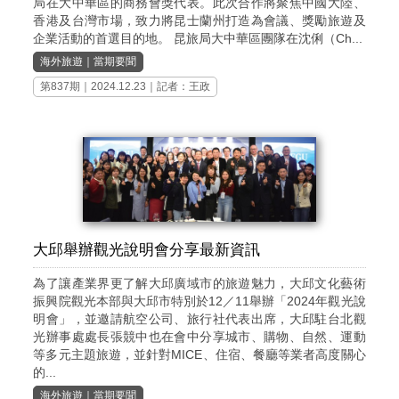
局在大中華區的商務會獎代表。此次合作將聚焦中國大陸、
香港及台灣市場，致力將昆士蘭州打造為會議、獎勵旅遊及
企業活動的首選目的地。 昆旅局大中華區團隊在沈俐（Ch...
海外旅遊
｜
當期要聞
第837期
｜2024.12.23｜記者：王政
大邱舉辦觀光說明會分享最新資訊
為了讓產業界更了解大邱廣域市的旅遊魅力，大邱文化藝術
振興院觀光本部與大邱市特別於12／11舉辦「2024年觀光說
明會」，並邀請航空公司、旅行社代表出席，大邱駐台北觀
光辦事處處長張競中也在會中分享城市、購物、自然、運動
等多元主題旅遊，並針對MICE、住宿、餐廳等業者高度關心
的...
海外旅遊
｜
當期要聞