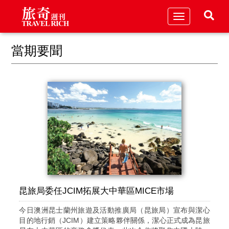
Toggle
navigation
當期要聞
昆旅局委任JCIM拓展大中華區MICE市場
今日澳洲昆士蘭州旅遊及活動推廣局（昆旅局）宣布與潔心
目的地行銷（JCIM）建立策略夥伴關係，潔心正式成為昆旅