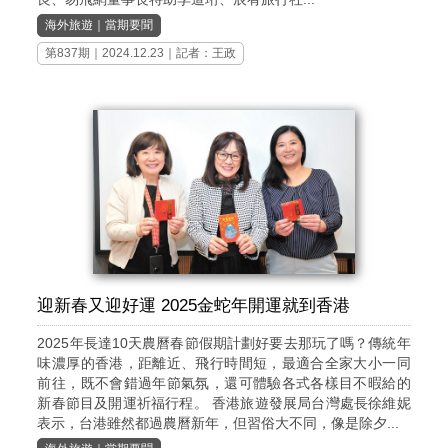
海外旅遊
｜
當期要聞
第837期
｜2024.12.23｜記者：王政
迎新春又迎好運 2025金蛇年開運就到香港
2025年長達10天農曆春節假期計劃好要去那玩了嗎？傳統年
味濃厚的香港，距離近、飛行時間短，最適合全家大小一同
前往，既不會錯過年節氣氛，還可體驗各式各樣目不暇給的
新春節目及開運祈福行程。 香港旅遊發展局台灣處長徐維妮
表示，台港雖然都過農曆新年，但習俗大不同，像是除夕...