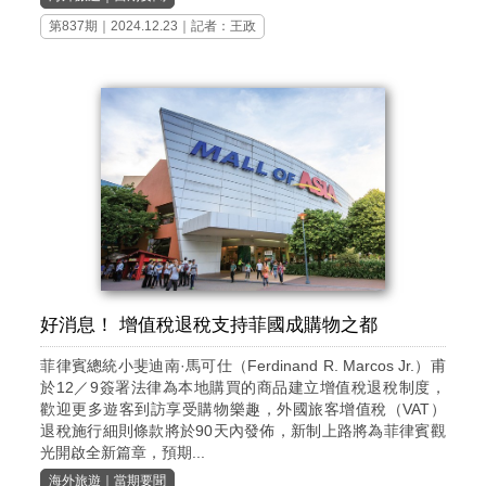
第837期
｜2024.12.23｜記者：王政
好消息！ 增值稅退稅支持菲國成購物之都
菲律賓總統小斐迪南·馬可仕（Ferdinand R. Marcos Jr.）甫
於12／9簽署法律為本地購買的商品建立增值稅退稅制度，
歡迎更多遊客到訪享受購物樂趣，外國旅客增值稅（VAT）
退稅施行細則條款將於90天內發佈，新制上路將為菲律賓觀
光開啟全新篇章，預期...
海外旅遊
｜
當期要聞