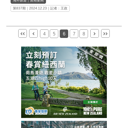
海外旅遊
｜
當期要聞
第837期
｜2024.12.23｜記者：王政
4
5
6
7
8