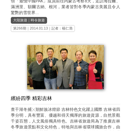
領「最憶中國PAK」成員前往內蒙古考察8天，走訪海拉爾、
滿洲里、額爾古納、根河，業者皆對冬季內蒙古美麗且令人
驚艷的雪世界...
大陸旅遊
｜
時令旅遊
第266期
｜2014.01.13｜記者：楊仁渤
繽紛四季 精彩吉林
查干湖冬捕╳朝鮮族冰燈節 吉林特色文化躍上國際 吉林省四
季分明，具有豐富、優越和得天獨厚的旅遊資源，自然景觀
千姿百態，人文風俗獨具特色。吉林省旅遊局為了推廣吉林
冬季旅遊景點和文化特色，特地與吉林省環球國旅合作，由