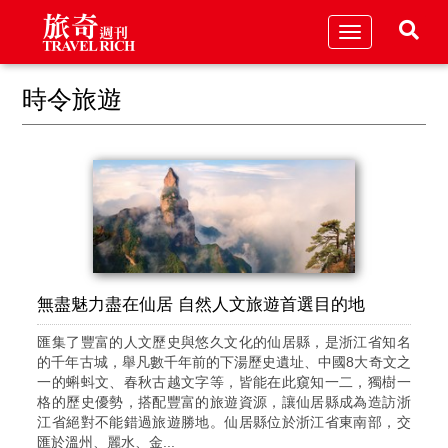
Toggle
navigation
時令旅遊
無盡魅力盡在仙居 自然人文旅遊首選目的地
匯集了豐富的人文歷史與悠久文化的仙居縣，是浙江省知名
的千年古城，舉凡數千年前的下湯歷史遺址、中國8大奇文之
一的蝌蚪文、春秋古越文字等，皆能在此窺知一二，獨樹一
格的歷史優勢，搭配豐富的旅遊資源，讓仙居縣成為造訪浙
江省絕對不能錯過旅遊勝地。仙居縣位於浙江省東南部，交
匯於溫州、麗水、金...