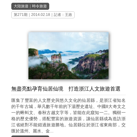
大陸旅遊
｜
時令旅遊
第271期
｜2014.02.18｜記者：王政
無盡亮點孕育仙居仙境 打造浙江人文旅遊首選
匯集了豐富的人文歷史與悠久文化的仙居縣，是浙江省知名
的千年古城，舉凡數千年前的下湯歷史遺址、中國8大奇文之
一的蝌蚪文、春秋古越文字等，皆能在此窺知一二。獨樹一
格的歷史優勢，搭配豐富的旅遊資源，讓仙居縣成為造訪浙
江省絕對不能錯過旅遊勝地。仙居縣位於浙江省東南部，交
匯於溫州、麗水、金...