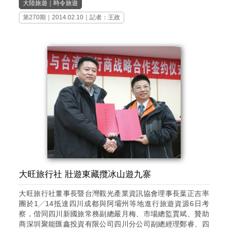
大陸旅遊
｜
時令旅遊
第270期
｜2014.02.10｜記者：王政
大旺旅行社 壯遊東藏攬冰山遊九寨
大旺旅行社董事長暨台灣觀光產業資訊協會理事長葉正吉率
團於1╱14抵達四川成都與阿壩州等地進行旅遊資源6日考
察，偕同四川新國旅常務副總嚴月梅、市場總監賈斌、贊助
商深圳聚能匯鑫投資有限公司四川分公司副總經理鄭睿、四