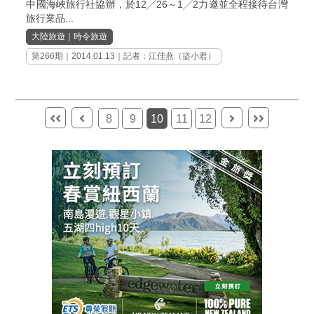
中國海峽旅行社協辦，於12╱26～1╱2力邀並全程接待台灣
旅行業品...
大陸旅遊
｜
時令旅遊
第266期
｜2014.01.13｜記者：江佳燕（盜小君）
8
9
10
11
12