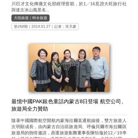
川巨才文化傳播文化部經理曾穎，於1╱16見證大旺旅行社
與達古冰山風景名...
大陸旅遊
｜
時令旅遊
第268期
｜2014.01.27｜記者：宋天豪
最憶中國PAK銀色童話內蒙古8日登場 航空公司、
旅遊局全力贊助
隨著中國國際航空開航內蒙海拉爾直通航線後，雙方旅遊人
次明顯成長，由內蒙古自治區旅遊局、呼倫貝爾市海拉爾區
旅遊局的熱情邀請，鼎運旅遊集團董事長陳怡璇於12／19率