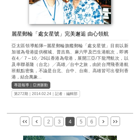
麗星郵輪「處女星號」完美邂逅 由心領航
亞太區領導船隊─麗星郵輪旗艦郵輪「處女星號」目前以新
加坡為母港提供檳城、普吉島、麻六甲及巴生港航次，即將
在4╱ 7～10╱26以香港為母港，展開三亞/下龍灣航次，以
及串聯基隆（台北）╱高雄╱台中之旅，由於台灣飛香港航
班航點密集，不論是台北、台中、台南、高雄皆可出發到香
港，結合萬象...
專題報導
｜
亞洲脈動
第272期
｜2014.02.24｜記者：編輯部
2
3
4
5
6