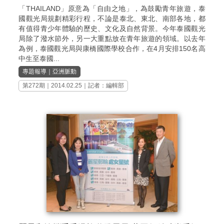
「THAILAND」原意為「自由之地」，為鼓勵青年旅遊，泰
國觀光局規劃精彩行程，不論是泰北、東北、南部各地，都
有值得青少年體驗的歷史、文化及自然背景。今年泰國觀光
局除了潑水節外，另一大重點放在青年旅遊的領域。以去年
為例，泰國觀光局與康橋國際學校合作，在4月安排150名高
中生至泰國...
專題報導
｜
亞洲脈動
第272期
｜2014.02.25｜記者：編輯部