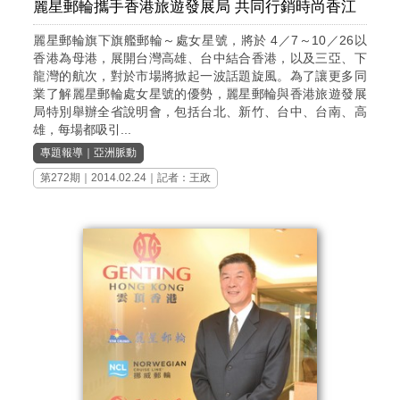
麗星郵輪攜手香港旅遊發展局 共同行銷時尚香江
麗星郵輪旗下旗艦郵輪～處女星號，將於 4／7～10／26以
香港為母港，展開台灣高雄、台中結合香港，以及三亞、下
龍灣的航次，對於市場將掀起一波話題旋風。為了讓更多同
業了解麗星郵輪處女星號的優勢，麗星郵輪與香港旅遊發展
局特別舉辦全省說明會，包括台北、新竹、台中、台南、高
雄，每場都吸引...
專題報導
｜
亞洲脈動
第272期
｜2014.02.24｜記者：王政