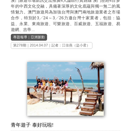
澳門旅遊市場新訊交流推廣4大論區行賞路線 澳門歷經4百多
年的中西文化交融，具備著深厚的文化底蘊與獨一無二的風
情魅力。澳門旅遊局為加強台灣與澳門兩地旅遊業者之市場
合作，特別於3╱24～3╱26力邀台灣十家業者，包括：協
益、永業、東南旅遊、可樂旅遊、百威旅遊、五福旅遊、易
遊網、吉帝...
專題報導
｜
亞洲脈動
第278期
｜2014.04.07｜記者：江佳燕（盜小君）
青年遊子 泰好玩啦!