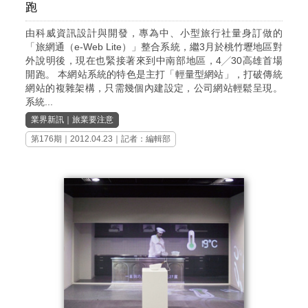
跑
由科威資訊設計與開發，專為中、小型旅行社量身訂做的
「旅網通（e-Web Lite）」整合系統，繼3月於桃竹壢地區對
外說明後，現在也緊接著來到中南部地區，4╱30高雄首場
開跑。 本網站系統的特色是主打「輕量型網站」，打破傳統
網站的複雜架構，只需幾個內建設定，公司網站輕鬆呈現。
系統...
業界新訊
｜
旅業要注意
第176期
｜2012.04.23｜記者：編輯部