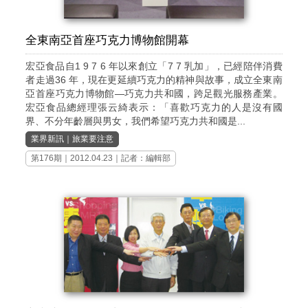
全東南亞首座巧克力博物館開幕
宏亞食品自1 9 7 6 年以來創立「7 7 乳加」，已經陪伴消費
者走過36 年，現在更延續巧克力的精神與故事，成立全東南
亞首座巧克力博物館—巧克力共和國，跨足觀光服務產業。
宏亞食品總經理張云綺表示：「喜歡巧克力的人是沒有國
界、不分年齡層與男女，我們希望巧克力共和國是...
業界新訊
｜
旅業要注意
第176期
｜2012.04.23｜記者：編輯部