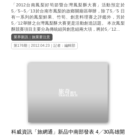
「2012台南鳳梨好筍節暨台灣鳳梨酥大賽」活動預定於
5╱5∼5╱13於台南市鳳梨的故鄉關廟區舉辦，除了5╱5 日
有一系列的鳳梨鮮果、竹筍、創意料理賽之評鑑外，另於
5╱12舉辦之台灣鳳梨酥大賽更是活動創造話題。 本次鳳梨
酥競賽項目主要分為傳統組與創意組兩大項，將於5╱12...
業界新訊
｜
旅業要注意
第176期
｜2012.04.23｜記者：編輯部
科威資訊「旅網通」新品中南部發表 4╱30高雄開