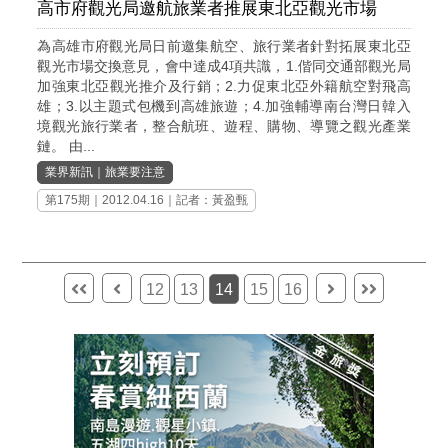
高市府觀光局邀航旅業者推展東北亞觀光市場
為高雄市府觀光局日前邀集航空、旅行業者針對拓展東北亞
觀光市場交換意見，會中達成4項共識，1.偕同交通部觀光局
加強東北亞觀光推介及行銷；2.力促東北亞外籍航空對飛高
雄；3.以主題式包機到高雄旅遊；4.加強輔導南台灣日韓入
境觀光旅行業者，整合航班、遊程、購物、導覽之觀光產業
鏈。 由...
業界新訊
｜
旅業要注意
第175期
｜2012.04.16｜記者：黃盈甄
12
13
14
15
16