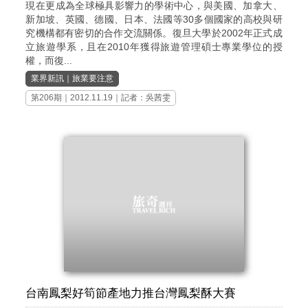
現在更成為全球極具影響力的學術中心，與美國、加拿大、
新加坡、英國、德國、日本、法國等30多個國家的高校與研
究機構都有密切的合作交流關係。復旦大學於2002年正式成
立旅遊學系，且在2010年獲得旅遊管理碩士專業學位的授
權，而復...
業界新訊
｜
旅業要注意
第206期
｜2012.11.19｜記者：吳茜雯
台南鳳梨好筍節產地力推台灣鳳梨酥大賽