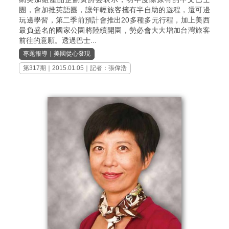
團，會加推英語團，讓年輕旅客擁有半自助的遊程，還可邊
玩邊學習，第二季前預計會推出20多種多元行程，加上美西
最負盛名的國家公園將陸續開園，勢必會大大增加台灣旅客
前往的意願。透過巴士...
專題報導
｜
美國從心發現
第317期
｜2015.01.05｜記者：張偉浩