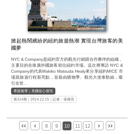
掀起熱鬧繽紛的紐約旅遊熱潮 實現台灣旅客的美
國夢
NYC & Company是紐約官方的觀光行銷跟合作夥伴的組織，
主要目的在推廣外國旅客前往紐約市場。這次將專訪 NYC &
Company的代表Makiko Matsuda Healy來分享紐約MICE 市
場跟旅遊行程新亮點，並藉由購物季、觀光大使泰勒絲，吸
引全世...
專題報導
｜
美國從心發現
第314期
｜2014.12.15｜記者：張偉浩
8
9
10
11
12