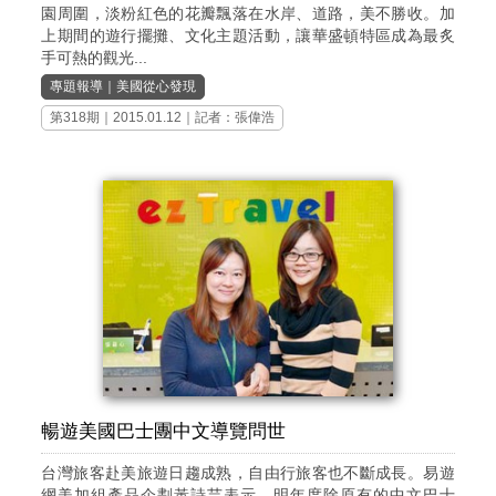
園周圍，淡粉紅色的花瓣飄落在水岸、道路，美不勝收。加
上期間的遊行擺攤、文化主題活動，讓華盛頓特區成為最炙
手可熱的觀光...
專題報導
｜
美國從心發現
第318期
｜2015.01.12｜記者：張偉浩
暢遊美國巴士團中文導覽問世
台灣旅客赴美旅遊日趨成熟，自由行旅客也不斷成長。易遊
網美加組產品企劃黃詩芸表示，明年度除原有的中文巴士