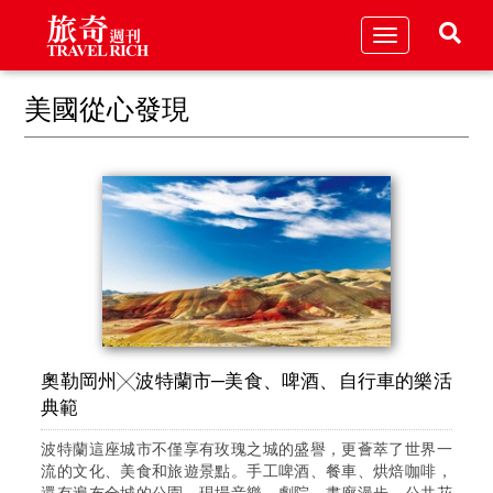
Toggle
navigation
美國從心發現
奧勒岡州╳波特蘭市─美食、啤酒、自行車的樂活
典範
波特蘭這座城市不僅享有玫瑰之城的盛譽，更薈萃了世界一
流的文化、美食和旅遊景點。手工啤酒、餐車、烘焙咖啡，
還有遍布全城的公園、現場音樂、劇院、畫廊漫步、公共花