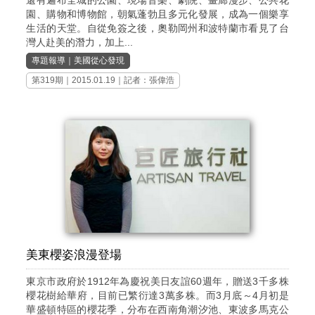
園、購物和博物館，朝氣蓬勃且多元化發展，成為一個樂享
生活的天堂。自從免簽之後，奧勒岡州和波特蘭市看見了台
灣人赴美的潛力，加上...
專題報導
｜
美國從心發現
第319期
｜2015.01.19｜記者：張偉浩
美東櫻姿浪漫登場
東京市政府於1912年為慶祝美日友誼60週年，贈送3千多株
櫻花樹給華府，目前已繁衍達3萬多株。而3月底～4月初是
華盛頓特區的櫻花季，分布在西南角潮汐池、東波多馬克公