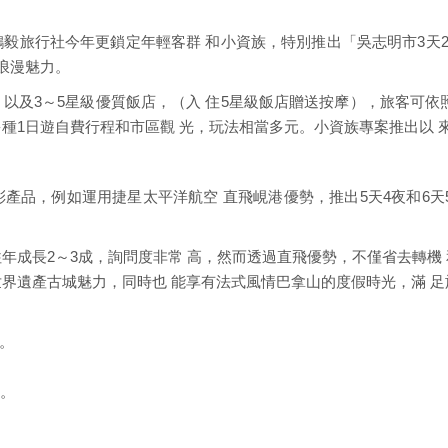
毅旅行社今年更鎖定年輕客群 和小資族，特別推出「吳志明市3天2夜 
浪漫魅力。
以及3～5星級優質飯店，（入 住5星級飯店贈送按摩），旅客可依
種1日遊自費行程和市區觀 光，玩法相當多元。小資族專案推出以 
品，例如運用捷星太平洋航空 直飛峴港優勢，推出5天4夜和6天5夜
年成長2～3成，詢問度非常 高，然而透過直飛優勢，不僅省去轉機
世界遺產古城魅力，同時也 能享有法式風情巴拿山的度假時光，滿 
。
找。