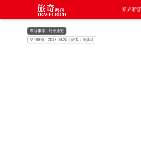
業界新
專題報導
｜
時令旅遊
第498期｜2018.06.25｜記者：劉彥廷