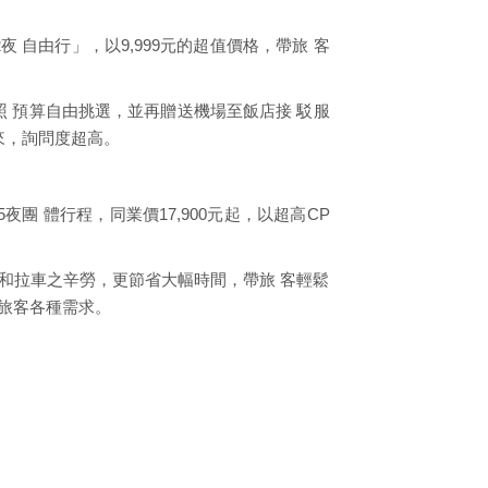
自由行」，以9,999元的超值價格，帶旅 客
照 預算自由挑選，並再贈送機場至飯店接 駁服
來，詢問度超高。
團 體行程，同業價17,900元起，以超高CP
 和拉車之辛勞，更節省大幅時間，帶旅 客輕鬆
足旅客各種需求。