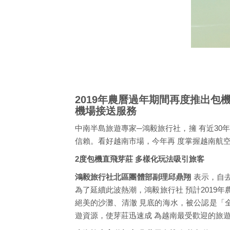
2019年農曆過年期間再度推出包
機場接送服務
中南半島旅遊專家─鴻毅旅行社，擁 有近30
信賴。看好越南市場，今年再 度掌握越南航
2度包機直飛芽莊 多樣化玩法吸引旅客
鴻毅旅行社北區團體部副理邱鼎翔
表示，自
為了延續此波熱潮，鴻毅旅行社 預計2019
絕美的沙灘、清澈 見底的海水，被公認是「全
遊資源，使芽莊迅速成 為越南最受歡迎的旅