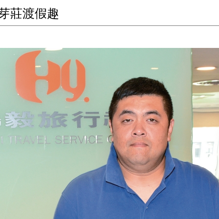
飛芽莊渡假趣