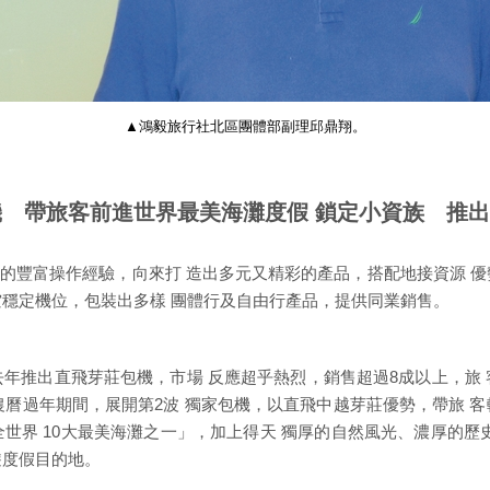
▲鴻毅旅行社北區團體部副理邱鼎翔。
機 帶旅客前進世界最美海灘度假 鎖定小資族 推
年的豐富操作經驗，向來打 造出多元又精彩的產品，搭配地接資源 
空穩定機位，包裝出多樣 團體行及自由行產品，提供同業銷售。
去年推出直飛芽莊包機，市場 反應超乎熱烈，銷售超過8成以上，旅 
年農曆過年期間，展開第2波 獨家包機，以直飛中越芽莊優勢，帶旅 
世界 10大最美海灘之一」，加上得天 獨厚的自然風光、濃厚的歷
遊度假目的地。