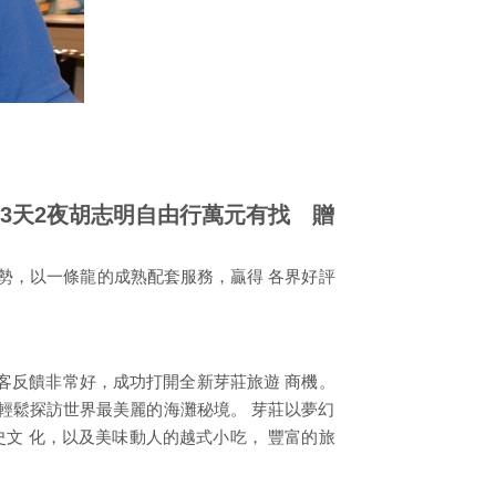
出3天2夜胡志明自由行萬元有找 贈
優勢，以一條龍的成熟配套服務，贏得 各界好評
客反饋非常好，成功打開全新芽莊旅遊 商機。
客輕鬆探訪世界最美麗的海灘秘境。 芽莊以夢幻
史文 化，以及美味動人的越式小吃， 豐富的旅