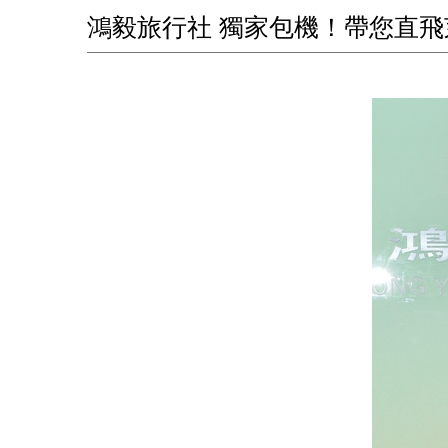
鴻毅旅行社 獨家包機！帶您直