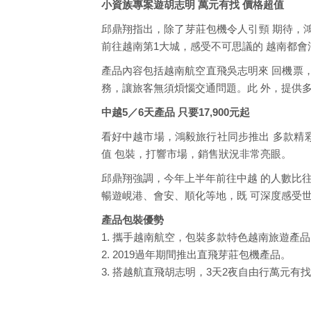
小資族專案遊胡志明 萬元有找 價格超值
邱鼎翔指出，除了芽莊包機令人引頸 期待，鴻
前往越南第1大城，感受不可思議的 越南都會
產品內容包括越南航空直飛吳志明來 回機票，
務，讓旅客無須煩惱交通問題。此 外，提供多
中越5／6天產品 只要17,900元起
看好中越市場，鴻毅旅行社同步推出 多款精彩產
值 包裝，打響市場，銷售狀況非常亮眼。
邱鼎翔強調，今年上半年前往中越 的人數比往
暢遊峴港、會安、順化等地，既 可深度感受
產品包裝優勢
1. 攜手越南航空，包裝多款特色越南旅遊產品
2. 2019過年期間推出直飛芽莊包機產品。
3. 搭越航直飛胡志明，3天2夜自由行萬元有