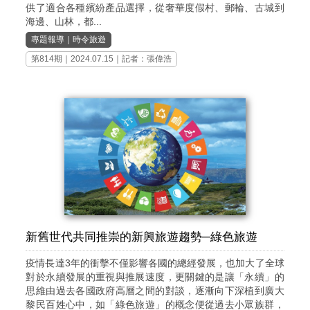
供了適合各種繽紛產品選擇，從奢華度假村、郵輪、古城到
海邊、山林，都...
專題報導
｜
時令旅遊
第814期
｜2024.07.15｜記者：張偉浩
新舊世代共同推崇的新興旅遊趨勢─綠色旅遊
疫情長達3年的衝擊不僅影響各國的總經發展，也加大了全球
對於永續發展的重視與推展速度，更關鍵的是讓「永續」的
思維由過去各國政府高層之間的對談，逐漸向下深植到廣大
黎民百姓心中，如「綠色旅遊」的概念便從過去小眾族群，