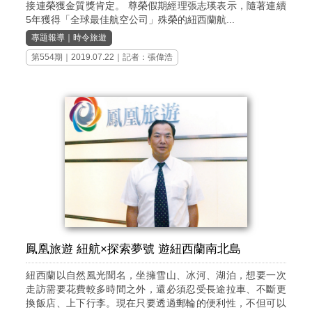
接連榮獲金質獎肯定。 尊榮假期經理張志瑛表示，隨著連續
5年獲得「全球最佳航空公司」殊榮的紐西蘭航...
專題報導
｜
時令旅遊
第554期
｜2019.07.22｜記者：張偉浩
鳳凰旅遊 紐航×探索夢號 遊紐西蘭南北島
紐西蘭以自然風光聞名，坐擁雪山、冰河、湖泊，想要一次
走訪需要花費較多時間之外，還必須忍受長途拉車、不斷更
換飯店、上下行李。現在只要透過郵輪的便利性，不但可以