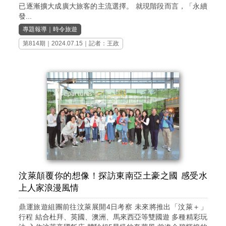
已逐漸擴大成廣大旅客的主流選擇。 就現階段而言，「永續
發...
專題報導
｜
時令旅遊
第814期
｜2024.07.15｜記者：王政
汶萊顛覆你的想像！探訪東南亞土豪之國 感受水
上人家浪漫風情
鼎運旅遊組團前往汶萊展開4日考察 未來將推出「汶萊＋」
行程 結合杜拜、英國、澳洲、馬來西亞等雙國遊 多種精彩玩