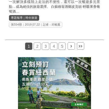
一次解決多樣陸上走法的不便性，還可以一次暢遊多元景
點，成為絕佳的旅遊選擇。 白蘇維翁酒鄉皮克頓 輕啜果香葡
萄酒...
專題報導
｜
時令旅遊
第554期
｜2019.07.22｜記者：邱榆蕙
1
2
3
4
5