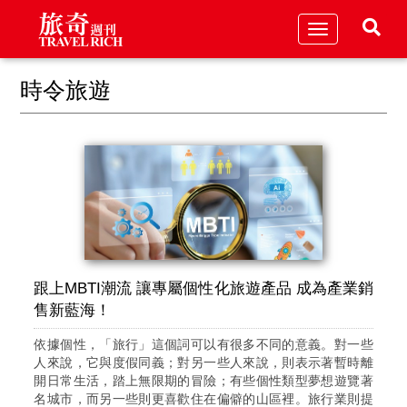
Toggle
navigation
時令旅遊
跟上MBTI潮流 讓專屬個性化旅遊產品 成為產業銷
售新藍海！
依據個性，「旅行」這個詞可以有很多不同的意義。對一些
人來說，它與度假同義；對另一些人來說，則表示著暫時離
開日常生活，踏上無限期的冒險；有些個性類型夢想遊覽著
名城市，而另一些則更喜歡住在偏僻的山區裡。旅行業則提