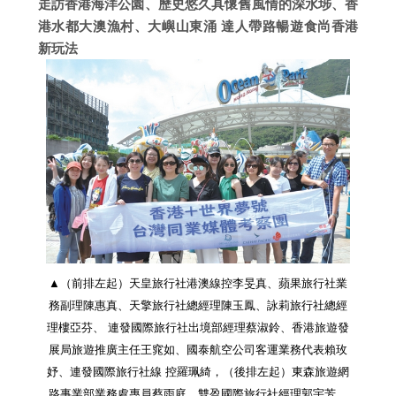
走訪香港海洋公園、歷史悠久具懷舊風情的深水埗、香
港水都大澳漁村、大嶼山東涌 達人帶路暢遊食尚香港
新玩法
▲（前排左起）天皇旅行社港澳線控李旻真、蘋果旅行社業
務副理陳惠真、天擎旅行社總經理陳玉鳳、詠莉旅行社總經
理樓亞芬、 連發國際旅行社出境部經理蔡淑鈴、香港旅遊發
展局旅遊推廣主任王窕如、國泰航空公司客運業務代表賴玫
妤、連發國際旅行社線 控羅珮綺，（後排左起）東森旅遊網
路事業部業務處專員蔡雨庭、雙盈國際旅行社經理郭宇芳、