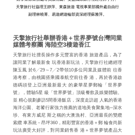
天擎旅行社協理王靜萍、東森旅遊 電視事業部國外處自由行
副理林曉菁、易遊網遊輪部資深經理蘇雅萍。
天擎旅行社舉辦香港＋世界夢號台灣同業
媒體考察團 海陸空3棲遊香江
天擎旅行社擅長操作多元豐富的香港 旅遊產品，為了
讓同業了解最新食 玩香港新玩法，天擎旅行社總經理
陳玉鳳 於6╱29～7╱2帶領10多位同業及媒體前 往香
港考察，由桃園搭乘國泰航空前往香 港，再於香港啟
德碼頭登上亞洲最新最大 的豪華星夢郵輪「世界夢
號」，體驗5星 級「世界夢號」頂級餐飲及娛樂體驗。
並 精心規劃參訪5間香港飯店，深度走訪超 人氣的香港
海洋公園、老饕行家強力推薦的道地美食聚集地─深水
埗、有東方威尼 斯之稱的大澳漁村、亞洲最長的雙纜
索纜 車系統－昂坪360，精彩豐富的香港＋郵 輪食尚新
玩法廣受大好評，對同業銷售香 港＋世界夢號產品大