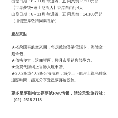
出發日期：8～11月 每週四、五 同業價13,500元起
【世界夢號+迪士尼酒店】香港自由行4天
出發日期：8～11月 每週四、五 同業價：14,100元起
（退佣豐厚敬請同業逕洽）
產品亮點
★搭乘國泰航空來回，每房致贈香港電話卡，海陸空一
趟全包。
★價格便宜，退佣豐厚，極具市場銷售競爭力。
★免費代辦網上香港入境申請。
★3天2夜或4天3夜公海航程，減少上下船岸上觀光排隊
通關時間，能充分享受星夢郵輪設施。
更多星夢郵輪世界夢號PAK情報，請洽天擎旅行社：
（02）2518-2118