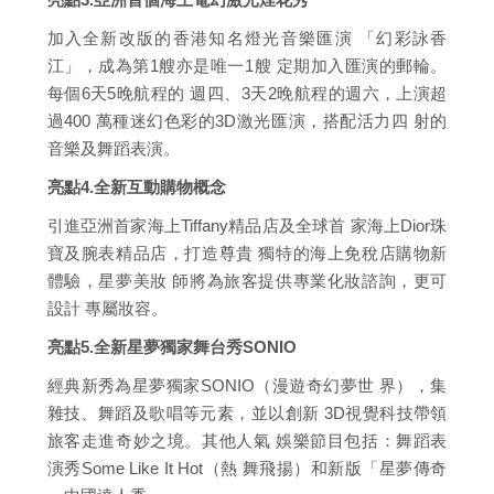
加入全新改版的香港知名燈光音樂匯演 「幻彩詠香
江」，成為第1艘亦是唯一1艘 定期加入匯演的郵輪。
每個6天5晚航程的 週四、3天2晚航程的週六，上演超
過400 萬種迷幻色彩的3D激光匯演，搭配活力四 射的
音樂及舞蹈表演。
亮點4.全新互動購物概念
引進亞洲首家海上Tiffany精品店及全球首 家海上Dior珠
寶及腕表精品店，打造尊貴 獨特的海上免稅店購物新
體驗，星夢美妝 師將為旅客提供專業化妝諮詢，更可
設計 專屬妝容。
亮點5.全新星夢獨家舞台秀SONIO
經典新秀為星夢獨家SONIO（漫遊奇幻夢世 界），集
雜技、舞蹈及歌唱等元素，並以創新 3D視覺科技帶領
旅客走進奇妙之境。其他人氣 娛樂節目包括：舞蹈表
演秀Some Like It Hot（熱 舞飛揚）和新版「星夢傳奇