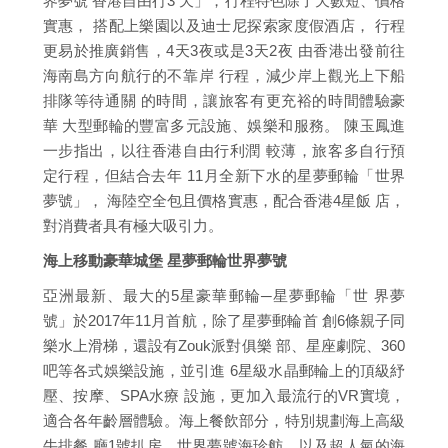
界夢號 香港自由行3 天」，行程特色除了天數短、價格
實惠， 搭配上樂園以及迪士尼探索家度假酒店， 行程
更易於推廣銷售，4天3夜或是3天2夜 由香港出發前往
海南島方向航行的不靠岸 行程，減少岸上觀光上下船
排隊等待通關 的時間，讓旅客有更充裕的時間體驗豪
華 大型郵輪的豐富多元設施、娛樂和服務。 陳玉鳳進
一步指出，以往香港自由行利潤 較薄，旅客多自行預
定行程，但結合去年 11月全新下水的星夢郵輪「世界
夢號」， 海陸空全包且價格實惠，配合香港4星飯 店，
對消費者具有極大吸引力。
海上移動豪華城堡 星夢郵輪世界夢號
亞洲最新、最大的5星豪華郵輪─星夢郵輪「世 界夢
號」於2017年11月首航，除了星夢郵輪首 創6條親子同
樂水上滑梯，還設有Zouk派對俱樂 部、星座劇院、360
吧等各式娛樂設施，並引進 6星級水晶郵輪上的頂級紓
壓、按摩、SPA水療 設施，更加入最流行的VR實境，
適合各年齡層體驗。海上餐飲部分，特別規劃海上高級
牛排餐 廳1號扒房、世界夢號海珍舫，以及超人氣的海