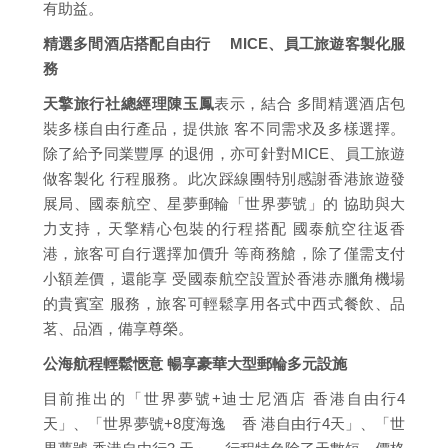
有助益。
精選多間酒店搭配自由行 MICE、員工旅遊客製化服
務
天擎旅行社總經理陳玉鳳
表示，結合 多間精選酒店包
裝多樣自由行產品，提供旅 客不同需求及多樣選擇。
除了給予同業豐厚 的退佣，亦可針對MICE、員工旅遊
做客製化 行程服務。此次踩線團特別感謝香港旅遊發
展局、國泰航空、星夢郵輪「世界夢號」的 協助與大
力支持，天擎精心包裝的行程搭配 國泰航空往返香
港，旅客可自行選擇加價升 等商務艙，除了僅需支付
小額差價，還能享 受國泰航空設置於香港赤臘角機場
的貴賓室 服務，旅客可輕鬆享用各式中西式餐飲、品
茗、品酒，備享尊榮。
公海航程輕鬆愜意 暢享豪華大型郵輪多元設施
目前推出的「世界夢號+迪士尼酒店 香港自由行4
天」、「世界夢號+8度海逸 香 港自由行4天」、「世