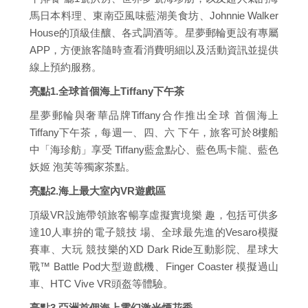
馬日本料理、東南亞風味藍湖美食坊、Johnnie Walker
House的頂級佳釀、各式調酒等。星夢郵輪更設有專屬
APP，方便旅客隨時查看消費明細以及活動資訊並提供
線上預約服務。
亮點1.全球首個海上Tiffany下午茶
星夢郵輪與奢華品牌Tiffany合作推出全球 首個海上
Tiffany下午茶，每週一、四、六 下午，旅客可於8樓船
中「海珍舫」享受 Tiffany藍盒點心、藍色馬卡龍、藍色
妖姬 泡芙等獨家茶點。
亮點2.海上最大室內VR遊戲區
頂級VR設施帶領旅客暢享虛擬實境樂 趣，包括可供多
達10人車拚的電子競技 場、全球最先進的Vesaro模擬
賽車、大玩 競技樂的XD Dark Ride互動影院、星球大
戰™ Battle Pod大型遊戲機、Finger Coaster 模擬過山
車、HTC Vive VR頭盔等體驗。
亮點3.亞洲首個海上電幻激光煙花秀