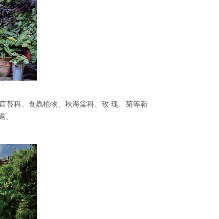
苣苔科、食蟲植物、秋海棠科、玫 瑰、菊等新
返。