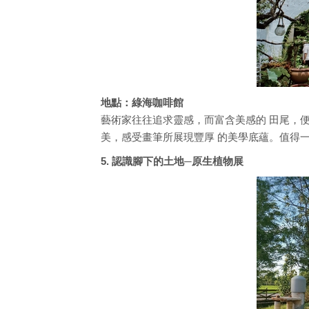
地點：綠海咖啡館
藝術家往往追求靈感，而富含美感的 田尾，
美，感受畫筆所展現豐厚 的美學底蘊。值得一
5. 認識腳下的土地─原生植物展