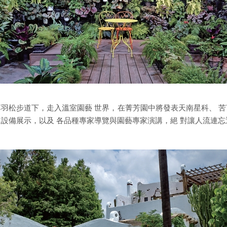
落羽松步道下，走入溫室園藝 世界，在菁芳園中將發表天南星科、 苦
設備展示，以及 各品種專家導覽與園藝專家演講，絕 對讓人流連忘