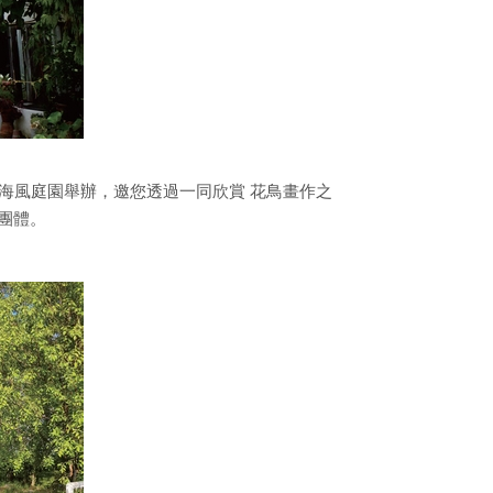
海風庭園舉辦，邀您透過一同欣賞 花鳥畫作之
團體。