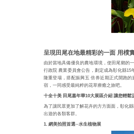
呈現田尾在地最精彩的一面 用樸實
由於當地具備優良的農地環境，使田尾鄉的一
行政院 農業委員會公告，劃定成為彰化縣15
隆重登場，搭配振興五 倍券近期正式開跑的
宿，一同感受最純粹的花草療癒之旅吧。
十全十美 田尾嘉年華10大展區介紹 讓您輕
為了讓民眾更加了解花卉的方方面面，彰化縣
出遊的各類客群。
1. 網美拍照首選─水生植物展