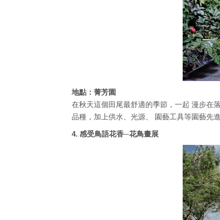
地點：菁芳園
在秋天這個田尾最舒適的季節，一起 漫步在
品種，加上供水、光源、 園藝工具等園藝先進
4. 感受鳥語花香─花鳥畫展