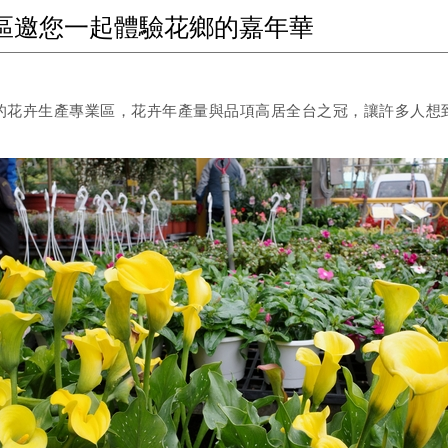
區邀您一起體驗花鄉的嘉年華
的花卉生產專業區，花卉年產量與品項高居全台之冠，讓許多人想