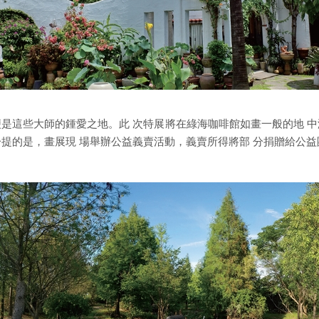
便是這些大師的鍾愛之地。此 次特展將在綠海咖啡館如畫一般的地 中
提的是，畫展現 場舉辦公益義賣活動，義賣所得將部 分捐贈給公益