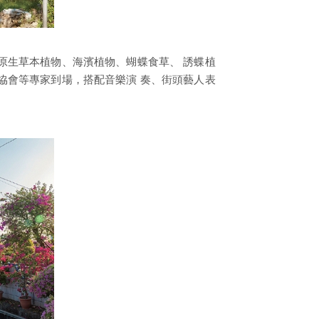
原生草本植物、海濱植物、蝴蝶食草、 誘蝶植
協會等專家到場，搭配音樂演 奏、街頭藝人表