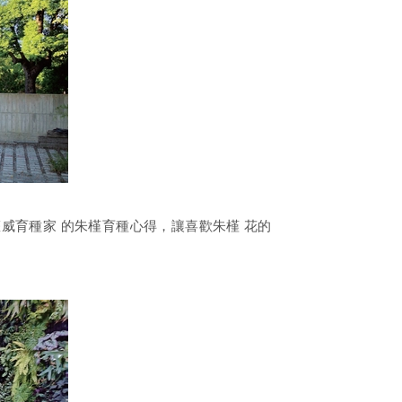
威育種家 的朱槿育種心得，讓喜歡朱槿 花的