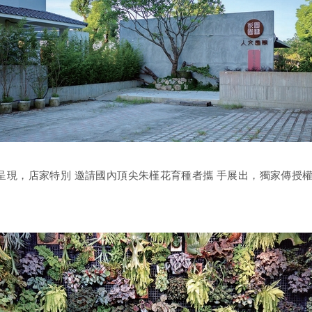
呈現，店家特別 邀請國內頂尖朱槿花育種者攜 手展出，獨家傳授權