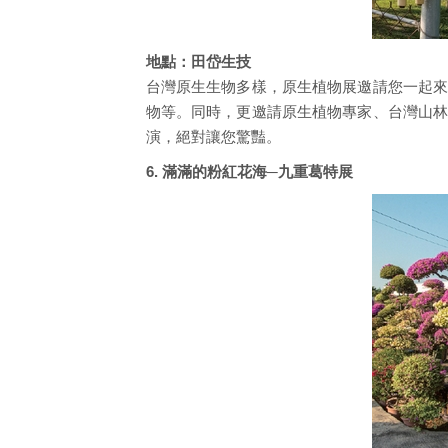
地點：田岱生技
台灣原生生物多樣，原生植物展邀請您一起來
物等。同時，更邀請原生植物專家、台灣山林
演，絕對讓您驚豔。
6. 滿滿的粉紅花海─九重葛特展