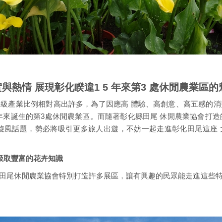
與熱情 展現彰化睽違1 5 年來第3 處休閒農業區的
級產業比例相對高出許多，為了因應高 體驗、高創意、高五感的消
年來誕生的第3處休閒農業區。而隨著彰化縣田尾 休閒農業協會打造的
旋風話題，勢必將吸引更多旅人出遊，不妨一起走進彰化田尾這座
鬆汲取豐富的花卉知識
田尾休閒農業協會特別打造許多展區，讓有興趣的民眾能走進這些