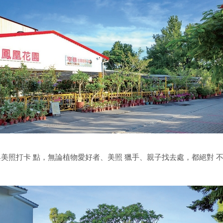
美照打卡 點，無論植物愛好者、美照 獵手、親子找去處，都絕對 