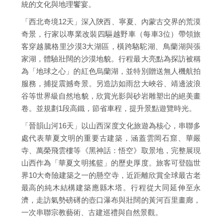
統的文化與地理饗宴。
「西北奇境12天」深入陝西、寧夏、內蒙古交界的荒漠
奇景，行家以專業改裝四驅越野車（每車3位）帶領旅
客穿越騰格里沙漠3大湖區，橫跨駱駝湖、鳥蘭湖與張
家湖，體驗壯闊的沙漠地貌。行程最大亮點為探訪被稱
為「地球之心」的紅色烏蘭湖，並特別贈送無人機航拍
服務，捕捉震撼奇景。另造訪如雨岔大峽谷、靖邊波浪
谷等世界級自然地貌，欣賞光影與砂岩雕塑出的絕美畫
卷。並規劃1段高鐵，節省車程，提升景點遊覽時光。
「晉韻山河16天」以山西深度文化旅遊為核心，串聯多
處代表華夏文明的重要古建築，涵蓋雲岡石窟、華嚴
寺、萬榮飛雲樓等《黑神話：悟空》取景地，完整展現
山西作為「華夏文明搖籃」的歷史厚度。旅客可登臨世
界10大奇險建築之一的懸空寺，近距離欣賞全球最古老
最高的純木結構建築應縣木塔。行程從大同延伸至永
濟，走訪氣勢磅礡的壺口瀑布與壯闊的黃河百里畫廊，
一次串聯宗教藝術、古建巡禮與自然景觀。