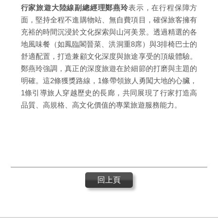
行家旅遊大陸線副總經理鄭燕玲
表示，在行程保障方
面，堅持全程不進購物站、無自費項目，確保旅客擁有
充裕的時間沉浸於文化探索與山河美景。透過精選的各
地風味餐（如鳳臨閣晉菜、洪洞重8席）與3排椅巴士的
舒適配置，打造兼顧文化深度與旅途享受的頂級體驗。
鄭燕玲強調，真正的深度旅遊在於細節的打磨與主題的
明確。這2條獲獎路線，1條帶領旅人勇闖大地的心臟，
1條引導旅人穿越歷史的長廊，共同展現了行家打造高
品質、高規格、高文化價值的專業旅遊服務能力。
回上頁