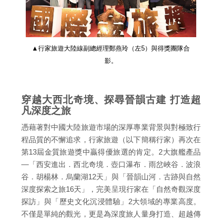
▲行家旅遊大陸線副總經理鄭燕玲（左5）與得獎團隊合
影。
穿越大西北奇境、探尋晉韻古建 打造超
凡深度之旅
憑藉著對中國大陸旅遊市場的深厚專業背景與對極致行
程品質的不懈追求，行家旅遊（以下簡稱行家）再次在
第13屆金質旅遊獎中贏得優旅選的肯定。2大旗艦產品
—「西安進出．西北奇境．壺口瀑布．雨岔峽谷．波浪
谷．胡楊林．烏蘭湖12天」與「晉韻山河．古跡與自然
深度探索之旅16天」，完美呈現行家在「自然奇觀深度
探訪」與「歷史文化沉浸體驗」2大領域的專業高度。
不僅是單純的觀光，更是為深度旅人量身打造、超越傳