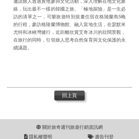
邀請旅人透過實地參與文化活動，深入理解在地文化脈
絡，玩出最不一樣的韓國之旅。「極地探險」是一生必
訪的清單之一，可樂旅遊特別規畫住宿在格陵蘭島5晚
的行程，參訪格陵蘭博物館、融入當地生活，在瑟默米
尤特和冰峽灣健行，近距離欣賞艾奇冰川的壯闊景觀，
在旅行的同時，引領旅人思考自然保育與文化保護的永
續議題。
回上頁
關於旅奇週刊旅遊行銷資訊網
隱私權聲明
廣告刊登