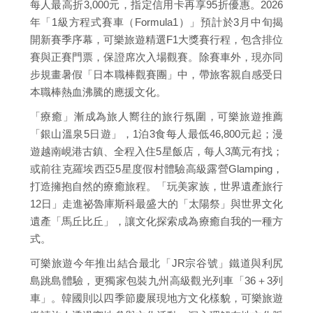
每人最高折3,000元，指定信用卡再享95折優惠。2026
年「1級方程式賽車（Formula1）」預計於3月中旬揭
開新賽季序幕，可樂旅遊精選F1大獎賽行程，包含排位
賽與正賽門票，保證席次入場觀賽。除賽車外，現亦同
步規畫暑假「日本職棒觀賽團」中，帶旅客親自感受日
本職棒熱血沸騰的應援文化。
「療癒」漸成為旅人嚮往的旅行氛圍，可樂旅遊推薦
「銀山溫泉5日遊」，1泊3食每人最低46,800元起；漫
遊越南峴港古鎮、全程入住5星飯店，每人3萬元有找；
或前往克羅埃西亞5星度假村體驗高級露營Glamping，
打造擁抱自然的療癒旅程。「玩美家族，世界遺產旅行
12日」走進祕魯庫斯科最盛大的「太陽祭」與世界文化
遺產「馬丘比丘」，讓文化探索成為療癒自我的一種方
式。
可樂旅遊今年推出結合最北「JR宗谷號」鐵道與利尻
島跳島體驗，更獨家包裝九州高級觀光列車「36＋3列
車」。韓國則以四季節慶展現地方文化樣貌，可樂旅遊