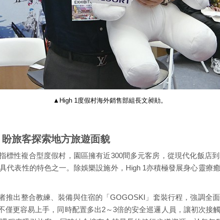
▲High 1度假村海外銷售部組長文昶勛。
 盼旅客探索地方旅遊面貌
營的指標性複合型度假村，園區擁有近300間多元客房，從現代化飯
具代表性的特色之一。除娛樂設施外，High 1亦積極發展身心靈療
初學者推出整合教練、裝備與住宿的「GOGOSKI」套裝行程，強調全
雪場不僅更容易上手，同時配置多出2～3倍的安全巡邏人員，讓初次