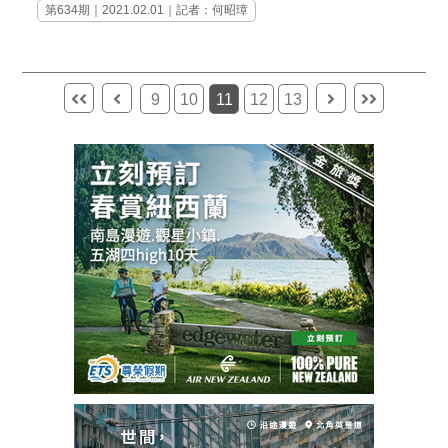
第634期
｜2021.02.01｜記者：何昭璋
9
10
11
12
13