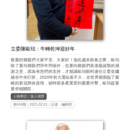
立委陳歐珀：牛轉乾坤迎好年
敬愛的鄉親們大家平安、大家好！值此歲末新春之際，歐珀
除了要向鄉親們拜年問候外，也要向鄉親們表達最誠摯的感
謝之意，因為有您們的支持，才能讓歐珀順利連任立委並繼
續在中央打拼。2020年初大選結束不久，全世界都面臨了嚴
峻的新冠肺炎疫情，頓時很多產業受到嚴重沖擊，歐珀提案
要求相關部...
人物專訪
｜
旅人視野
第634期
｜2021.02.01｜記者：編輯部