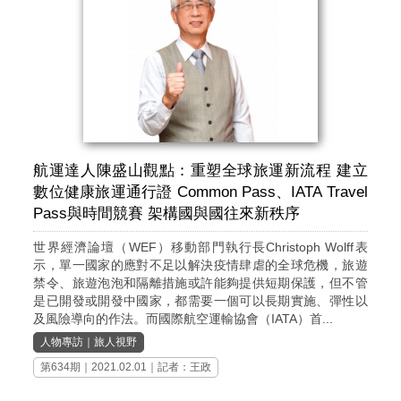
航運達人陳盛山觀點：重塑全球旅運新流程 建立
數位健康旅運通行證 Common Pass、IATA Travel
Pass與時間競賽 架構國與國往來新秩序
世界經濟論壇（WEF）移動部門執行長Christoph Wolff表
示，單一國家的應對不足以解決疫情肆虐的全球危機，旅遊
禁令、旅遊泡泡和隔離措施或許能夠提供短期保護，但不管
是已開發或開發中國家，都需要一個可以長期實施、彈性以
及風險導向的作法。而國際航空運輸協會（IATA）首...
人物專訪
｜
旅人視野
第634期
｜2021.02.01｜記者：王政