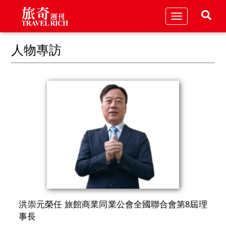
Toggle
navigation
人物專訪
洪崇元榮任 旅館商業同業公會全國聯合會第8屆理
事長