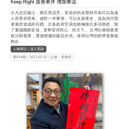
Keep Right 改善車序 增加車流
大凡忠臣義士，將百世流芳，形容好的名聲與作為可以為後
人所景仰而來。做對一件事情，可以名留青史，成為現代賢
者最想達成的目標。許多政府官員也積極推出多項德政，除
了要讓國家富強，更希望得民心、得天下。 台灣社會朝著憲
政法制發展，透過穩健的建設步伐，使得台灣的經濟發展能
夠在...
人物專訪
｜
達人開講
第634期
｜2021.02.02｜記者：張偉浩