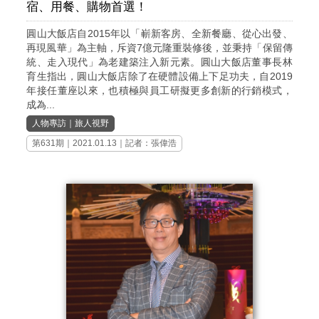
宿、用餐、購物首選！
圓山大飯店自2015年以「嶄新客房、全新餐廳、從心出發、
再現風華」為主軸，斥資7億元隆重裝修後，並秉持「保留傳
統、走入現代」為老建築注入新元素。圓山大飯店董事長林
育生指出，圓山大飯店除了在硬體設備上下足功夫，自2019
年接任董座以來，也積極與員工研擬更多創新的行銷模式，
成為...
人物專訪
｜
旅人視野
第631期
｜2021.01.13｜記者：張偉浩