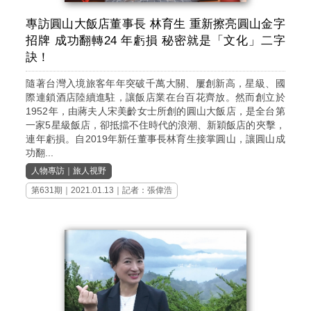
專訪圓山大飯店董事長 林育生 重新擦亮圓山金字
招牌 成功翻轉24 年虧損 秘密就是「文化」二字
訣！
隨著台灣入境旅客年年突破千萬大關、屢創新高，星級、國
際連鎖酒店陸續進駐，讓飯店業在台百花齊放。然而創立於
1952年，由蔣夫人宋美齡女士所創的圓山大飯店，是全台第
一家5星級飯店，卻抵擋不住時代的浪潮、新穎飯店的夾擊，
連年虧損。自2019年新任董事長林育生接掌圓山，讓圓山成
功翻...
人物專訪
｜
旅人視野
第631期
｜2021.01.13｜記者：張偉浩