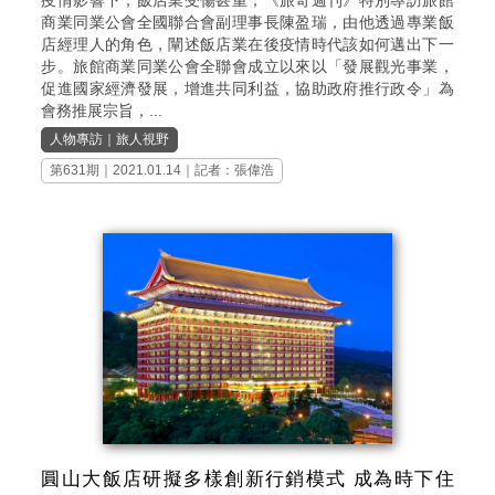
疫情影響下，飯店業受傷甚重，《旅奇週刊》特別專訪旅館
商業同業公會全國聯合會副理事長陳盈瑞，由他透過專業飯
店經理人的角色，闡述飯店業在後疫情時代該如何邁出下一
步。旅館商業同業公會全聯會成立以來以「發展觀光事業，
促進國家經濟發展，增進共同利益，協助政府推行政令」為
會務推展宗旨，...
人物專訪
｜
旅人視野
第631期
｜2021.01.14｜記者：張偉浩
圓山大飯店研擬多樣創新行銷模式 成為時下住