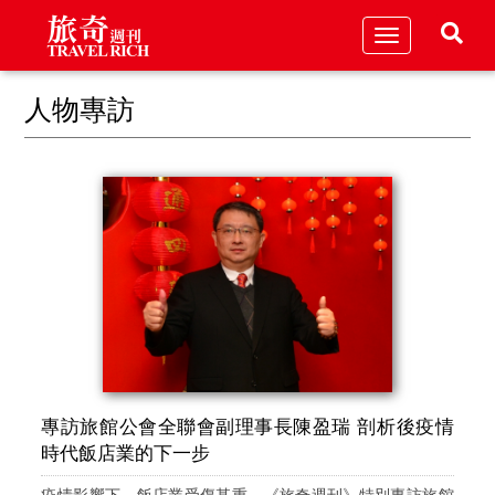
Toggle
navigation
人物專訪
專訪旅館公會全聯會副理事長陳盈瑞 剖析後疫情
時代飯店業的下一步