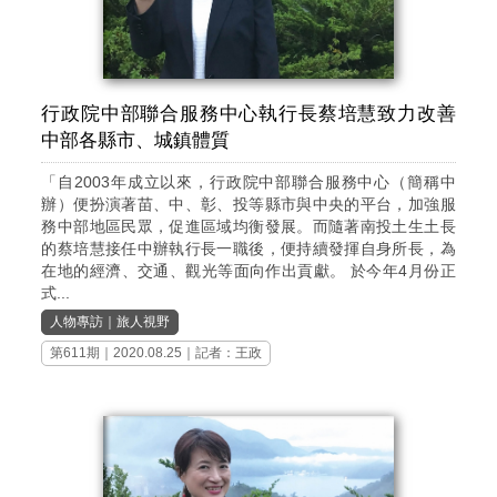
行政院中部聯合服務中心執行長蔡培慧致力改善
中部各縣市、城鎮體質
「自2003年成立以來，行政院中部聯合服務中心（簡稱中
辦）便扮演著苗、中、彰、投等縣市與中央的平台，加強服
務中部地區民眾，促進區域均衡發展。而隨著南投土生土長
的蔡培慧接任中辦執行長一職後，便持續發揮自身所長，為
在地的經濟、交通、觀光等面向作出貢獻。 於今年4月份正
式...
人物專訪
｜
旅人視野
第611期
｜2020.08.25｜記者：王政