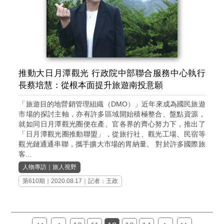
推動大日月潭觀光 行政院中部聯合服務中心執行
長蔡培慧：從根本面提升旅遊南投意願
「旅遊目的地營銷管理組織（DMO）」近年來成為國民旅遊
市場的探討主軸，亦有許多區域開始積極整合、盤點資源，
就如同日月潭觀光圈便在產、官各界的齊心努力下，推出了
「日月潭觀光圈推動聯盟」，從旅行社、觀光工場、民宿等
觀光鏈通通串聯，攜手擴大市場的胃納量。 對於許多國際旅
客...
人物專訪
｜
旅人視野
第610期
｜2020.08.17｜記者：王政