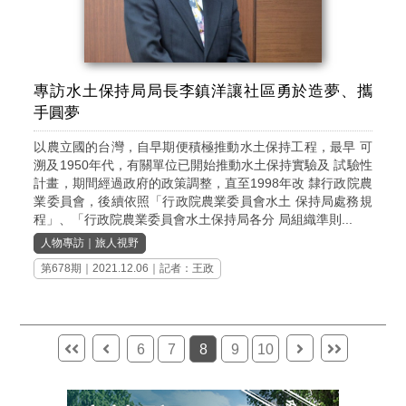
專訪水土保持局局長李鎮洋讓社區勇於造夢、攜
手圓夢
以農立國的台灣，自早期便積極推動水土保持工程，最早 可
溯及1950年代，有關單位已開始推動水土保持實驗及 試驗性
計畫，期間經過政府的政策調整，直至1998年改 隸行政院農
業委員會，後續依照「行政院農業委員會水土 保持局處務規
程」、「行政院農業委員會水土保持局各分 局組織準則...
人物專訪
｜
旅人視野
第678期
｜2021.12.06｜記者：王政
6
7
8
9
10