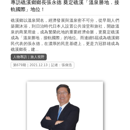
專訪礁溪鄉鄉長張永德 奠定礁溪「溫泉勝地．接
軌國際」地位！
礁溪鄉以溫泉聞名，經濟發展與溫泉密不可分，從早期人們
築圍沐浴，到日治時代日本人設置公共澡堂和旅社，開啟溫
泉的商業用途，成為繁榮此地的重要經濟命脈，更奠定礁溪
成為「溫泉勝地．接軌國際」的地位。而連續5屆成為礁溪鄉
民代表的張永德，在濃厚的民意基礎上，更是力冠群雄成為
礁溪鄉長，建...
人物專訪
｜
旅人視野
第679期
｜2021.12.13｜記者：張偉浩