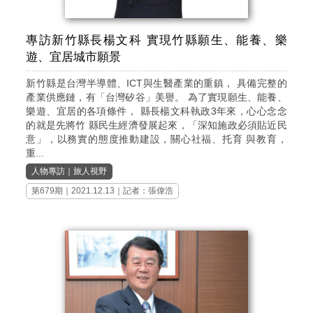
專訪新竹縣長楊文科 實現竹縣願生、能養、樂
遊、宜居城市願景
新竹縣是台灣半導體、ICT與生醫產業的重鎮， 具備完整的
產業供應鏈，有「台灣矽谷」美譽。 為了實現願生、能養、
樂遊、宜居的各項條件， 縣長楊文科執政3年來，心心念念
的就是先將竹 縣民生經濟發展起來，「深知施政必須貼近民
意」，以務實的態度推動建設，關心社福、托育 與教育，
重...
人物專訪
｜
旅人視野
第679期
｜2021.12.13｜記者：張偉浩