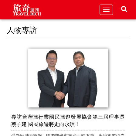
Toggle
navigation
人物專訪
專訪台灣旅行業國民旅遊發展協會第三屆理事長
蔡子建 國民旅遊將走向永續！
受新冠肺炎衝擊，國際觀光客來台大幅下滑，出境旅遊也尚