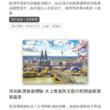
歐洲市場多年的敏銳洞察力，結合強大的航權優勢與深度產
品開發能力，為市場注入全新活力。 瞄準預算導向客群 小資
族...
海外旅遊
｜
當期要聞
第919期
｜2026.07.17｜記者：張偉浩
深化歐洲旅遊體驗 水上慢遊與主題行程開啟探索
新篇章
當直飛航網拉近了台灣與歐洲的距離，旅程的價值也不再侷