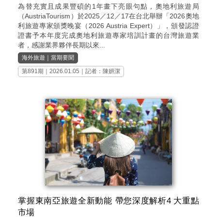
為替充實且成果豐碩的1年畫下亮眼句點，奧地利旅遊局
（AustriaTourism）於2025／12／17在台北舉辦「2026奧地
利旅遊專家頒獎晚宴（2026 Austria Expert）」，頒發認證
證書予本年度完成奧地利旅遊專家培訓計畫的台灣旅遊業
者，感謝業界夥伴長期以來...
海外旅遊
｜
當期要聞
第891期
｜2026.01.05｜記者：陳妍潔
掌握東南亞旅遊全新動能 帶您深度解析4 大重點
市場