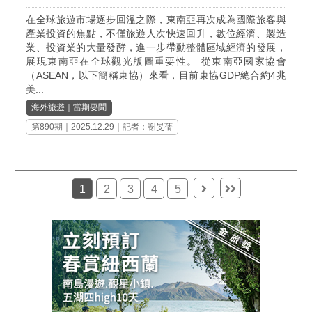
在全球旅遊市場逐步回溫之際，東南亞再次成為國際旅客與
產業投資的焦點，不僅旅遊人次快速回升，數位經濟、製造
業、投資業的大量發酵，進一步帶動整體區域經濟的發展，
展現東南亞在全球觀光版圖重要性。 從東南亞國家協會
（ASEAN，以下簡稱東協）來看，目前東協GDP總合約4兆
美...
海外旅遊
｜
當期要聞
第890期
｜2025.12.29｜記者：謝旻蒨
1
2
3
4
5