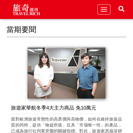
Toggle
navigation
當期要聞
旅遊家華航冬季4大主力商品 免10萬元
面對歐洲旅遊常態性的高票價與高物價，如何在維持旅遊品
質的同時，提供「物超所值」且具「市場唯一性」的產品，
已成為旅行社同業突圍的關鍵指標。對此，旅遊家憑藉深耕