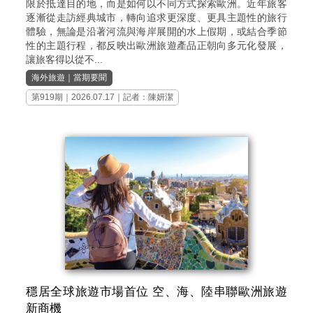
限於抵達目的地，而是如何以不同方式探索歐洲。近年旅客
逐漸從走訪經典城市，轉向追求更深度、更具主題性的旅行
體驗，無論是沿著河流與海岸展開的水上假期，或結合季節
性的主題行程，都反映出歐洲旅遊產品正朝向多元化發展，
讓旅客得以從不...
海外旅遊
｜
當期要聞
第919期
｜2026.07.17｜記者：陳妍潔
穩居全球旅遊市場首位 空、海、陸串聯歐洲旅遊
新商機