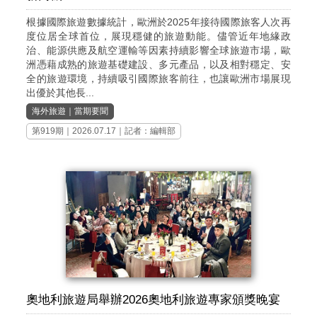
根據國際旅遊數據統計，歐洲於2025年接待國際旅客人次再
度位居全球首位，展現穩健的旅遊動能。儘管近年地緣政
治、能源供應及航空運輸等因素持續影響全球旅遊市場，歐
洲憑藉成熟的旅遊基礎建設、多元產品，以及相對穩定、安
全的旅遊環境，持續吸引國際旅客前往，也讓歐洲市場展現
出優於其他長...
海外旅遊
｜
當期要聞
第919期
｜2026.07.17｜記者：編輯部
奧地利旅遊局舉辦2026奧地利旅遊專家頒獎晚宴