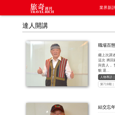
業界新
達人開講
職場百態
繼上次講
這次 將
與貴人，
貌 退...
人物專訪
第719期
｜
結交忘年