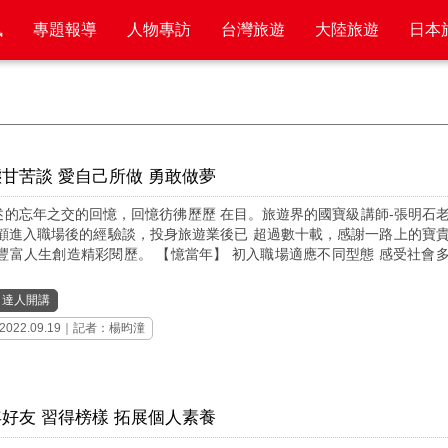
訊
專題報導
人物專訪
台灣旅遊
大陸旅遊
日本
甘苦談 愛自己所做 勇敢做夢
述的忘年之交的回憶，回憶彷彿歷歷 在目。旅遊界的國寶級講師-張明石
回顧進入職場後的經驗談，投身旅遊業後已 超過數十載，感謝一路上的寶
 豐富人生創造精彩閱歷。 【憶當年】 初入職場適應不同型態 感受社會
｜
達人開講
2022.09.19｜記者：楊昀潼
好友 習得榜樣 拓展個人素養