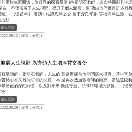
到的軍旅生涯回憶，旅遊界的國寶級講 師-張明石老師，這次將回顧其中
 摯友，不僅拓展了人生視野、提升了個人涵養，更 藉由他們獲得許多難
體驗。 【憶當年】 暑訓中結識忘年之交 留下深刻印象 官校四年生活，
活動...
｜
達人開講
2022.09.12｜記者：楊昀潼
涯擴展人生視野 為導領人生增添豐富養份
國寶級講師－張明石老師，人生的 豐富歷練為他開闊廣大視野，其中軍
刻苦銘心卻又難能可貴的回憶，本 週再次透過張老師的回想，講述這段
軍帶給他的深刻回憶，以及對未來 擔任導遊、領隊時職場的影響。 【憶
 ...
｜
達人開講
2022.08.29｜記者：楊昀潼