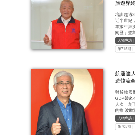
旅遊界
培訓超過
近半世紀
軍旅生涯
閱歷；豐富
人物專訪
第715期
｜
航運達
造韓流
對於韓國
GDP帶來
人次，創
的推 波助瀾
人物專訪
第705期
｜