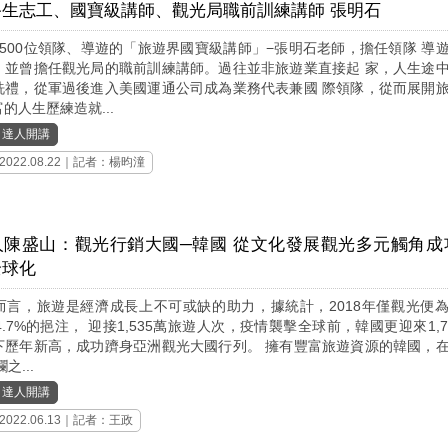
終生志工、國寶級講師、觀光局職前訓練講師 張明石
3500位領隊、導遊的「旅遊界國寶級講師」−張明石老師，擔任領隊 導
，並曾擔任觀光局的職前訓練講師。過往並非旅遊業直接起 家，人生途
洗禮，從軍過後進入美國運通公司成為業務代表兼國 際領隊，從而展開
的人生歷練造就...
｜
達人開講
2022.08.22｜記者：楊昀潼
人陳盛山：觀光行銷大國─韓國 從文化發展觀光多元觸角成
全球化
而言，旅遊是經濟成長上不可或缺的助力，據統計，2018年僅觀光便
4.7%的挹注， 迎接1,535萬旅遊人次，疫情襲擊全球前，韓國更迎來1,7
下歷年新高，成功躋身亞洲觀光大國行列。 擁有豐富旅遊資源的韓國，
之...
｜
達人開講
2022.06.13｜記者：王政