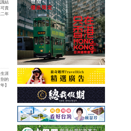
認識結
得可貴
在二年
旅生涯
特別的
當年】