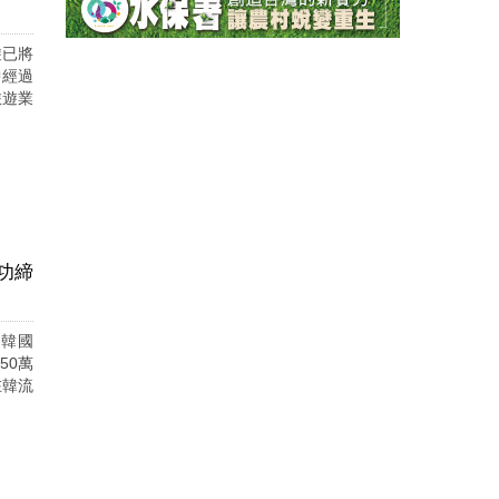
遊已將
中經過
旅遊業
功締
為韓國
50萬
在韓流