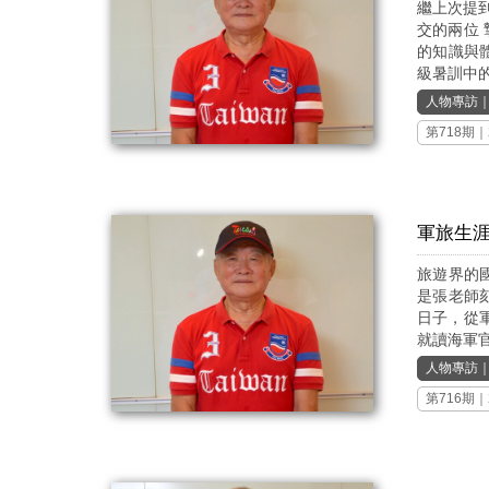
繼上次提
交的兩位
的知識與
級暑訓中的
人物專訪
第718期
｜
軍旅生
旅遊界的
是張老師
日子，從
就讀海軍官校
人物專訪
第716期
｜