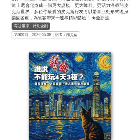
迪士尼會化身成一個更大規模、更大陣容、更活力滿載的皮
克斯世界，多位你最愛的皮克斯好友將以驚喜互動形式現身
樂園各處，為賓客帶來一連串精彩體驗！ ★全新焦...
專題報導
｜
特別企劃
第909期
｜2026.05.08｜記者：謝旻蒨