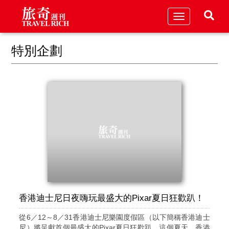
Toggle
navigation
特別企劃
香港迪士尼日夜嗨玩最盛大的Pixar夏日狂歡趴！
從6／12～8／31香港迪士尼樂園度假區（以下簡稱香港迪士
尼）將呈獻首個最盛大的Pixar夏日狂歡趴。這個夏天，香港