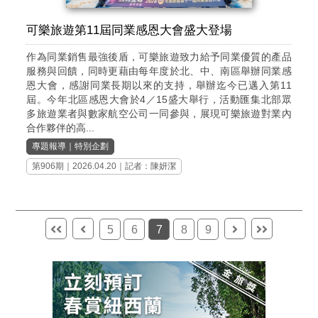
可樂旅遊第11屆同業感恩大會盛大登場
作為同業銷售最強後盾，可樂旅遊致力給予同業優質的產品
服務與回饋，同時更藉由每年度於北、中、南區舉辦同業感
恩大會，感謝同業長期以來的支持，舉辦迄今已邁入第11
屆。今年北區感恩大會於4／15盛大舉行，活動匯集北部眾
多旅遊業者與數家航空公司一同參與，展現可樂旅遊對業內
合作夥伴的高...
專題報導
｜
特別企劃
第906期
｜2026.04.20｜記者：陳妍潔
5
6
7
8
9