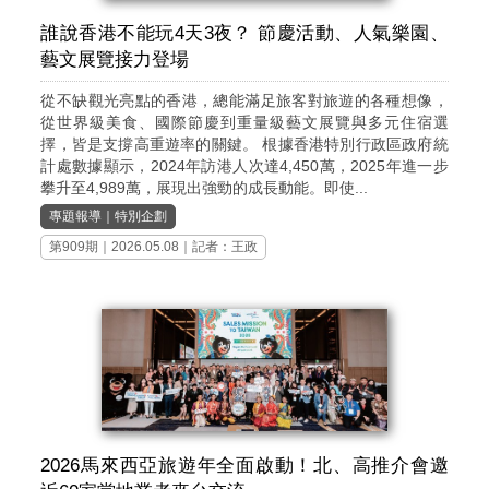
誰說香港不能玩4天3夜？ 節慶活動、人氣樂園、
藝文展覽接力登場
從不缺觀光亮點的香港，總能滿足旅客對旅遊的各種想像，
從世界級美食、國際節慶到重量級藝文展覽與多元住宿選
擇，皆是支撐高重遊率的關鍵。 根據香港特別行政區政府統
計處數據顯示，2024年訪港人次達4,450萬，2025年進一步
攀升至4,989萬，展現出強勁的成長動能。即使...
專題報導
｜
特別企劃
第909期
｜2026.05.08｜記者：王政
2026馬來西亞旅遊年全面啟動！北、高推介會邀