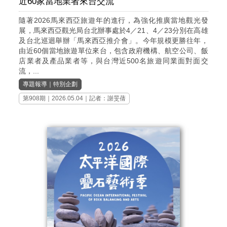
近60家當地業者來台交流
隨著2026馬來西亞旅遊年的進行，為強化推廣當地觀光發
展，馬來西亞觀光局台北辦事處於4／21、4／23分別在高雄
及台北巡迴舉辦「馬來西亞推介會」。今年規模更勝往年，
由近60個當地旅遊單位來台，包含政府機構、航空公司、飯
店業者及產品業者等，與台灣近500名旅遊同業面對面交
流，...
專題報導
｜
特別企劃
第908期
｜2026.05.04｜記者：謝旻蒨