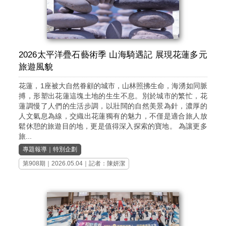
2026太平洋疊石藝術季 山海騎遇記 展現花蓮多元
旅遊風貌
花蓮，1座被大自然眷顧的城市，山林照拂生命，海湧如同脈
搏，形塑出花蓮這塊土地的生生不息。別於城市的繁忙，花
蓮調慢了人們的生活步調，以壯闊的自然美景為針，濃厚的
人文氣息為線，交織出花蓮獨有的魅力，不僅是適合旅人放
鬆休憩的旅遊目的地，更是值得深入探索的寶地。 為讓更多
旅...
專題報導
｜
特別企劃
第908期
｜2026.05.04｜記者：陳妍潔