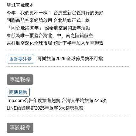
雙城直飛熊本
今年，我們更不一樣！ 台虎重新定義飛行的美好
阿聯酋航空豪經艙啟用 台北航線正式上線
「同心飛躍80年」 國泰航空展開週年活動
東航為唯一覆蓋台灣北、中、南之陸籍航空
吉祥航空深化全球市場 預計下半年加入星空聯盟
可樂旅遊2026 全球佈局勢不可擋
旅業要注意
專題報導
商機趨勢
Trip.com公告年度旅遊趨勢 台灣人平均旅遊2.45次
LINE旅遊解密2025年旅客3大趨勢觀察
專題報導