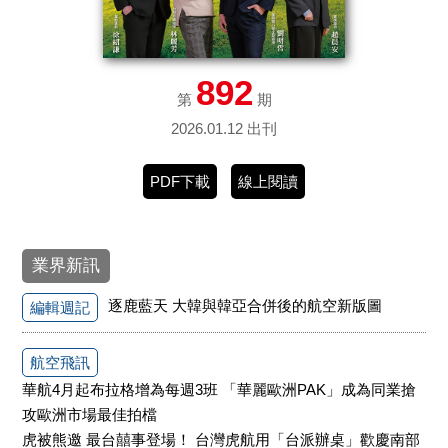
892
第
期
2026.01.12 出刊
PDF下載
線上閱讀
業界新訊
逐鹿藍天 大韓與韓亞合併後的航空新版圖
編輯週記
航空飛訊
華航4月起布拉格增為每週3班 「華麗歐洲PAK」成為同業搶
攻歐洲市場最佳拍檔
虎被熊邀 最台囍事登場！ 台灣虎航用「台派辦桌」歡慶南部