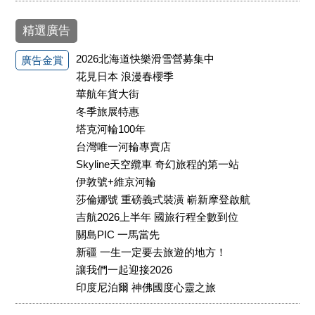
精選廣告
2026北海道快樂滑雪營募集中
廣告金賞
花見日本 浪漫春櫻季
華航年貨大街
冬季旅展特惠
塔克河輪100年
台灣唯一河輪專賣店
Skyline天空纜車 奇幻旅程的第一站
伊敦號+維京河輪
莎倫娜號 重磅義式裝潢 嶄新摩登啟航
吉航2026上半年 國旅行程全數到位
關島PIC 一馬當先
新疆 一生一定要去旅遊的地方！
讓我們一起迎接2026
印度尼泊爾 神佛國度心靈之旅