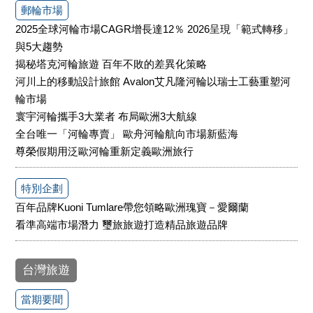
郵輪市場
2025全球河輪市場CAGR增長達12％ 2026呈現「範式轉移」
與5大趨勢
揭秘塔克河輪旅遊 百年不敗的差異化策略
河川上的移動設計旅館 Avalon艾凡隆河輪以瑞士工藝重塑河
輪市場
寰宇河輪攜手3大業者 布局歐洲3大航線
全台唯一「河輪專賣」 歐舟河輪航向市場新藍海
尊榮假期用泛歐河輪重新定義歐洲旅行
特別企劃
百年品牌Kuoni Tumlare帶您領略歐洲瑰寶－愛爾蘭
看準高端市場潛力 璽旅旅遊打造精品旅遊品牌
台灣旅遊
當期要聞