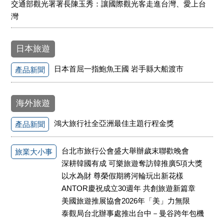
交通部觀光署署長陳玉秀：讓國際觀光客走進台灣、愛上台
灣
日本旅遊
日本首屈一指鮑魚王國 岩手縣大船渡市
產品新聞
海外旅遊
鴻大旅行社全亞洲最佳主題行程金獎
產品新聞
台北市旅行公會盛大舉辦歲末聯歡晚會
旅業大小事
深耕韓國有成 可樂旅遊奪訪韓推廣5項大獎
以水為財 尊榮假期將河輪玩出新花樣
ANTOR慶祝成立30週年 共創旅遊新篇章
美國旅遊推展協會2026年「美」力無限
泰觀局台北辦事處推出台中－曼谷跨年包機