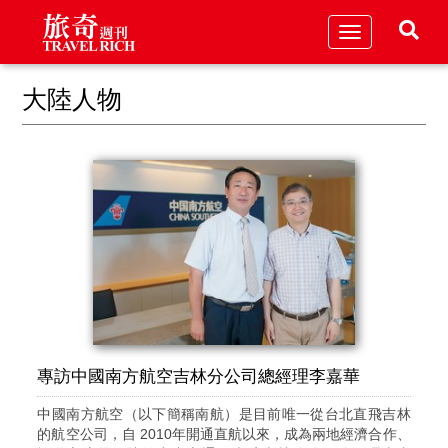
Toggle
navigation
大陸人物
專訪中國南方航空吉林分公司總經理李嘉華
中國南方航空（以下簡稱南航）是目前唯一從台北直飛吉林
的航空公司，自 2010年開通直航以來，成為兩地經濟合作、