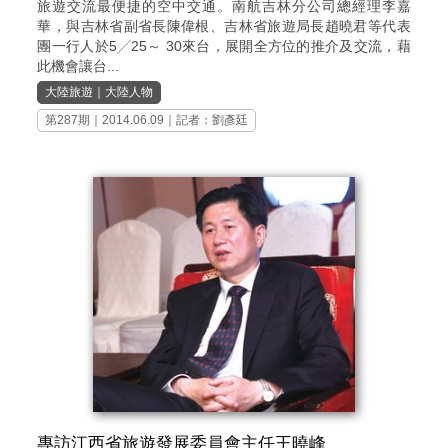
旅遊交流最便捷的空中交通。南航吉林分公司總經理李嘉
華，與吉林省副省長陳偉根、吉林省旅遊局長趙曉君等代表
團一行人於5╱25～ 30來台，展開全方位的推介及交流，藉
此機會讓台...
大陸旅遊
｜
大陸人物
第287期
｜2014.06.09｜記者：劉彥廷
專訪江西省旅遊發展委員會主任王曉峰