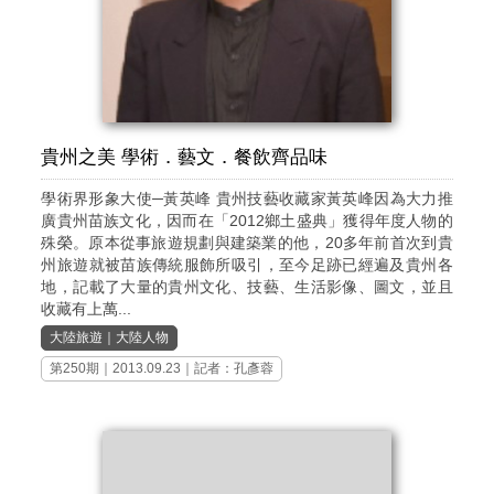
貴州之美 學術．藝文．餐飲齊品味
學術界形象大使─黃英峰 貴州技藝收藏家黃英峰因為大力推
廣貴州苗族文化，因而在「2012鄉土盛典」獲得年度人物的
殊榮。原本從事旅遊規劃與建築業的他，20多年前首次到貴
州旅遊就被苗族傳統服飾所吸引，至今足跡已經遍及貴州各
地，記載了大量的貴州文化、技藝、生活影像、圖文，並且
收藏有上萬...
大陸旅遊
｜
大陸人物
第250期
｜2013.09.23｜記者：孔彥蓉