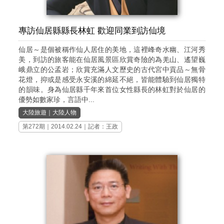
專訪仙居縣縣長林虹 歡迎同業到訪仙境
仙居～是個被稱作仙人居住的美地，這裡峰奇水幽、江河秀
美，到訪的旅客能在仙居風景區欣賞奇險的為羌山、遙望巍
峨鼎立的公孟岩；欣賞充滿人文歷史的古代宮中貢品～無骨
花燈，抑或是感受永安溪的綿延不絕，皆能體驗到仙居獨特
的韻味。身為仙居縣千年來首位女性縣長的林虹對於仙居的
優勢如數家珍，言語中...
大陸旅遊
｜
大陸人物
第272期
｜2014.02.24｜記者：王政