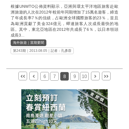
根據UNWTO公佈資料顯示，亞洲與環太平洋地區旅客赴歐
洲旅遊的人次在2012年較前年同期增加了15萬名遊客，締造
了年成長率7％的佳績，占歐洲全球國際旅客的23％，並且
為歐洲貢獻了美金324億元，蟬連旅客人次成長最快的地
區。其中，東北亞地區在2012年共成長了6％，以日本領頭
成長3...
海外旅遊
｜
當期要聞
第243期
｜2013.08.05｜記者：孔彥蓉
6
7
8
9
10