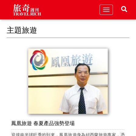
Toggle
navigation
主題旅遊
鳳凰旅遊 春夏產品強勢登場
迎接南半球旺季的到來，鳳凰旅遊身為紐西蘭旅遊專家，憑