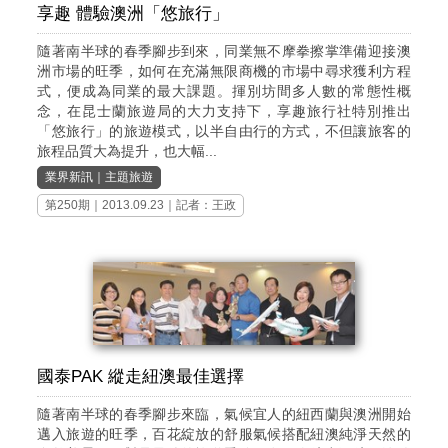
享趣 體驗澳洲「悠旅行」
隨著南半球的春季腳步到來，同業無不摩拳擦掌準備迎接澳
洲市場的旺季，如何在充滿無限商機的市場中尋求獲利方程
式，便成為同業的最大課題。揮別坊間多人數的常態性概
念，在昆士蘭旅遊局的大力支持下，享趣旅行社特別推出
「悠旅行」的旅遊模式，以半自由行的方式，不但讓旅客的
旅程品質大為提升，也大幅...
業界新訊
｜
主題旅遊
第250期
｜2013.09.23｜記者：王政
國泰PAK 縱走紐澳最佳選擇
隨著南半球的春季腳步來臨，氣候宜人的紐西蘭與澳洲開始
邁入旅遊的旺季，百花綻放的舒服氣候搭配紐澳純淨天然的