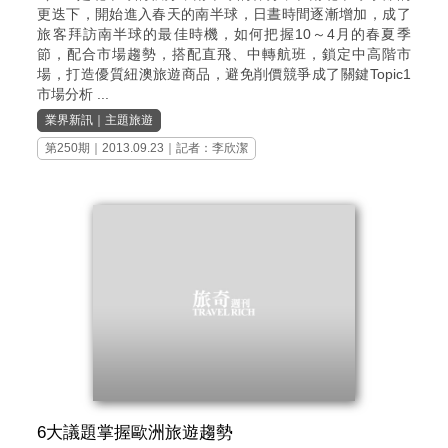
更迭下，開始進入春天的南半球，日晝時間逐漸增加，成了
旅客拜訪南半球的最佳時機，如何把握10～4月的春夏季
節，配合市場趨勢，搭配直飛、中轉航班，鎖定中高階市
場，打造優質紐澳旅遊商品，避免削價競爭成了關鍵Topic1
市場分析 ...
業界新訊
｜
主題旅遊
第250期
｜2013.09.23｜記者：李欣潔
6大議題掌握歐洲旅遊趨勢