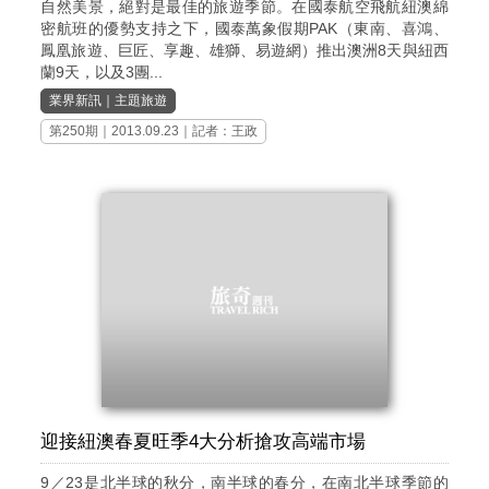
自然美景，絕對是最佳的旅遊季節。在國泰航空飛航紐澳綿
密航班的優勢支持之下，國泰萬象假期PAK（東南、喜鴻、
鳳凰旅遊、巨匠、享趣、雄獅、易遊網）推出澳洲8天與紐西
蘭9天，以及3團...
業界新訊
｜
主題旅遊
第250期
｜2013.09.23｜記者：王政
迎接紐澳春夏旺季4大分析搶攻高端市場
9／23是北半球的秋分，南半球的春分，在南北半球季節的