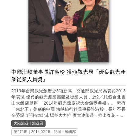
中國海峽董事長許淑玲 獲頒觀光局「優良觀光產
業從業人員獎」
2013年台灣觀光創歷史3項新高，交通部觀光局為表彰2013
年表現 優異的觀光產業團體及從業人員，於2╱11假台北圓
山大飯店舉辦 「2014年觀光節慶祝大會頒獎典禮」。 素有
「東北王」美稱的中國 海峽旅行社董事長許淑玲，長年不畏
辛勞親自開拓東北市場並大力推 廣大連旅遊，推出春花－...
大陸旅遊
｜
旅遊風
第271期
｜2014.02.18｜記者：編輯部