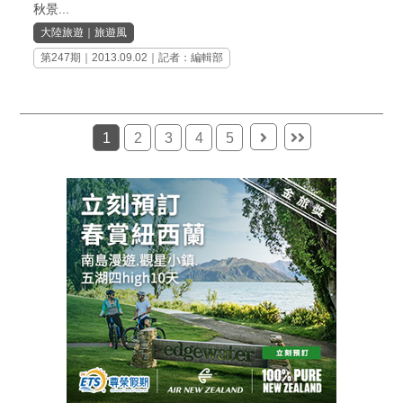
秋景...
大陸旅遊
｜
旅遊風
第247期
｜2013.09.02｜記者：編輯部
1
2
3
4
5