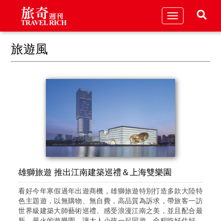
Toggle
navigation
旅遊風
雄獅旅遊 推出江南建築巡禮＆上海雙樂園
看好今年寒假過年出遊商機，雄獅旅遊特別打造多款大陸特
色主題遊，以無購物、無自費，高品質為訴求，帶旅客一訪
世界級建築大師藝術巡禮、感受浪漫江南之美，並且配合最
新、最火的遊樂園，讓大人小孩一起同遊，全程吃好住好，