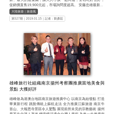
促銷價直售19,900元起，市場詢問度超高。 安藤忠雄最新...
大陸旅遊
｜
旅遊風
第527期
｜2019.01.15｜記者：劉彥廷
雄峰旅行社組織南京揚州考察團推廣當地美食與
景點 大獲好評
雄峰做為港澳台地區南京旅遊推廣中心 以南京為始發點 打造
華東新行程 跳脫傳統上蘇杭走法 全力推廣江蘇旅遊 南京牛
首山、大報恩寺景區令人驚豔 展現前所未見的宗教藝術 揚州
早茶文化讓人著迷 愜意慢活適合台灣人度假 為進一步推廣南