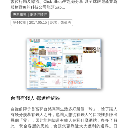
數位行銷及導流、Click Shop主題做分享 以全球旅遊產業為
服務對象的科技公司龍頭Sab...
專題報導
｜
網路哇哇哇
第440期
｜2017.05.15｜記者：張偉浩
台灣有錢人 都逛啥網站
自從前陣子首富郭台銘高調生活多好幾個「玲」，除了讓人
有幾分羨慕有錢人之外，也讓人想從有錢人的口袋裡多賺出
幾個「零」，因此能夠知道有錢人在逛什麼網站，多多了解
此一黃金客層的思維，會讓您更靠近大大獲利的邊界。日