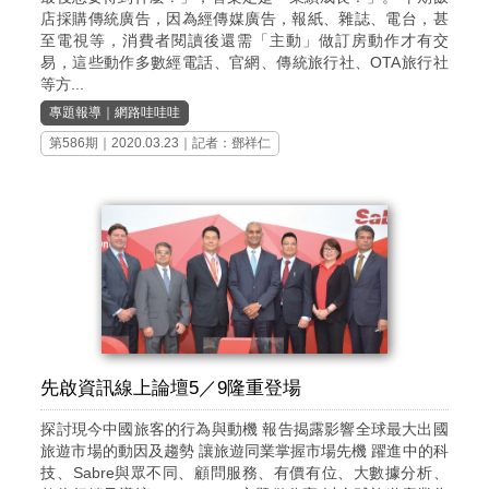
店採購傳統廣告，因為經傳媒廣告，報紙、雜誌、電台，甚
至電視等，消費者閱讀後還需「主動」做訂房動作才有交
易，這些動作多數經電話、官網、傳統旅行社、OTA旅行社
等方...
專題報導
｜
網路哇哇哇
第586期
｜2020.03.23｜記者：鄧祥仁
先啟資訊線上論壇5／9隆重登場
探討現今中國旅客的行為與動機 報告揭露影響全球最大出國
旅遊市場的動因及趨勢 讓旅遊同業掌握市場先機 躍進中的科
技、Sabre與眾不同、顧問服務、有價有位、大數據分析、