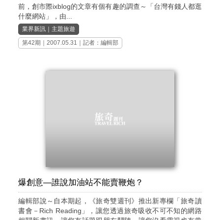
前，創市際ixblog的文章有個有趣的調查～「台灣有錢人都逛
什麼網站」，由...
業界新訊
｜
主題旅遊
第42期
｜2007.05.31｜記者：編輯部
爆創意—誰說加油站不能賣鞭炮？
編輯部說～自本期起，《旅奇雙週刊》推出新專欄「旅奇讀
書會－Rich Reading」，讓您透過旅奇吸收不可不知的網路