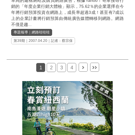
單純的建構網站及購買網路廣告，根據Yahoo！奇摩搜尋行
銷的「年度企業行銷大體檢」顯示，75.62％的企業選擇在今
年將行銷預算投資在網路上，成長率超過3成！甚至有7成以
上的企業計畫將行銷預算由傳統廣告媒體轉移到網路。網路
不僅是趨...
專題報導
｜
網路哇哇哇
第39期
｜2007.04.20｜記者：蔡宗保
1
2
3
4